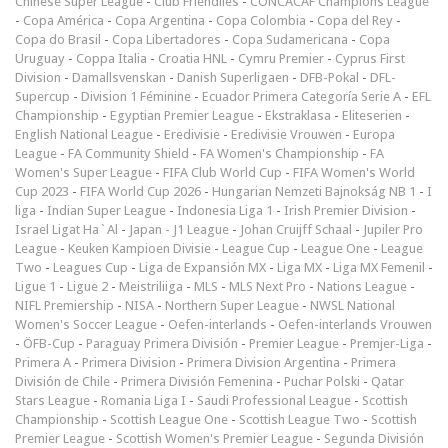
Chinese Super League
-
Club Friendlies
-
CONCACAF Champions League
-
Copa América
-
Copa Argentina
-
Copa Colombia
-
Copa del Rey
-
Copa do Brasil
-
Copa Libertadores
-
Copa Sudamericana
-
Copa
Uruguay
-
Coppa Italia
-
Croatia HNL
-
Cymru Premier
-
Cyprus First
Division
-
Damallsvenskan
-
Danish Superligaen
-
DFB-Pokal
-
DFL-
Supercup
-
Division 1 Féminine
-
Ecuador Primera Categoría Serie A
-
EFL
Championship
-
Egyptian Premier League
-
Ekstraklasa
-
Eliteserien
-
English National League
-
Eredivisie
-
Eredivisie Vrouwen
-
Europa
League
-
FA Community Shield
-
FA Women's Championship
-
FA
Women's Super League
-
FIFA Club World Cup
-
FIFA Women's World
Cup 2023
-
FIFA World Cup 2026
-
Hungarian Nemzeti Bajnokság NB 1
-
I
liga
-
Indian Super League
-
Indonesia Liga 1
-
Irish Premier Division
-
Israel Ligat Ha`Al
-
Japan - J1 League
-
Johan Cruijff Schaal
-
Jupiler Pro
League
-
Keuken Kampioen Divisie
-
League Cup
-
League One
-
League
Two
-
Leagues Cup
-
Liga de Expansión MX
-
Liga MX
-
Liga MX Femenil
-
Ligue 1
-
Ligue 2
-
Meistriliiga
-
MLS
-
MLS Next Pro
-
Nations League
-
NIFL Premiership
-
NISA
-
Northern Super League
-
NWSL National
Women's Soccer League
-
Oefen-interlands
-
Oefen-interlands Vrouwen
-
ÖFB-Cup
-
Paraguay Primera División
-
Premier League
-
Premjer-Liga
-
Primera A
-
Primera Division
-
Primera Division Argentina
-
Primera
División de Chile
-
Primera División Femenina
-
Puchar Polski
-
Qatar
Stars League
-
Romania Liga I
-
Saudi Professional League
-
Scottish
Championship
-
Scottish League One
-
Scottish League Two
-
Scottish
Premier League
-
Scottish Women's Premier League
-
Segunda División