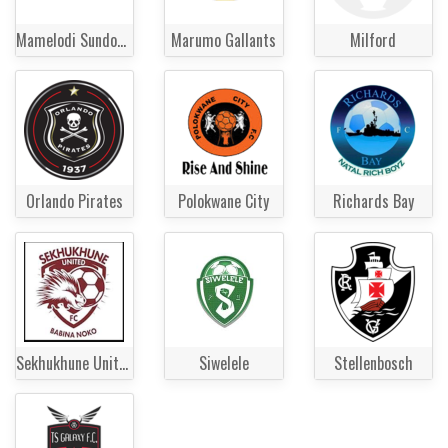
Mamelodi Sundowns
Marumo Gallants
Milford
Orlando Pirates
Polokwane City
Richards Bay
Sekhukhune United
Siwelele
Stellenbosch