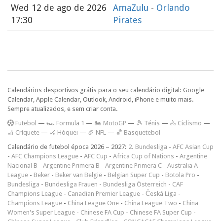
Wed
12 de ago de 2026
AmaZulu
-
Orlando
17:30
Pirates
Calendários desportivos grátis para o seu calendário digital: Google
Calendar, Apple Calendar, Outlook, Android, iPhone e muito mais.
Sempre atualizados, e sem criar conta.
F
utebol
—
🏎️ Formula 1
—
🏍 MotoGP
—
🎾 Ténis
—
🚴 Ciclismo
—
🏏 Críquete
—
🏑 Hóquei
—
🏈 NFL
—
🏀 Basquetebol
Calendário de futebol época 2026 – 2027:
2. Bundesliga
-
AFC Asian Cup
-
AFC Champions League
-
AFC Cup
-
Africa Cup of Nations
-
Argentine
Nacional B
-
Argentine Primera B
-
Argentine Primera C
-
Australia A-
League
-
Beker
-
Beker van België
-
Belgian Super Cup
-
Botola Pro
-
Bundesliga
-
Bundesliga Frauen
-
Bundesliga Österreich
-
CAF
Champions League
-
Canadian Premier League
-
Česká Liga
-
Champions League
-
China League One
-
China League Two
-
China
Women's Super League
-
Chinese FA Cup
-
Chinese FA Super Cup
-