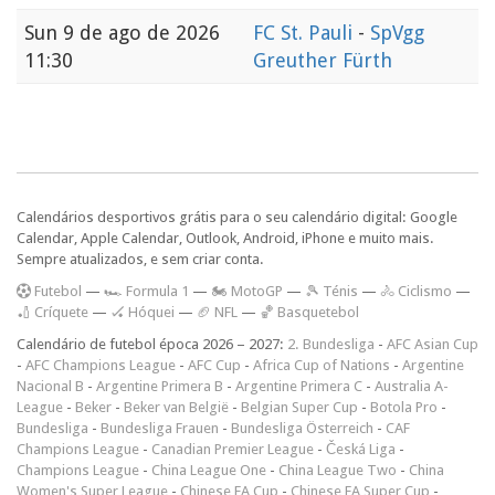
Sun
9 de ago de 2026
FC St. Pauli
-
SpVgg
11:30
Greuther Fürth
Calendários desportivos grátis para o seu calendário digital: Google
Calendar, Apple Calendar, Outlook, Android, iPhone e muito mais.
Sempre atualizados, e sem criar conta.
F
utebol
—
🏎️ Formula 1
—
🏍 MotoGP
—
🎾 Ténis
—
🚴 Ciclismo
—
🏏 Críquete
—
🏑 Hóquei
—
🏈 NFL
—
🏀 Basquetebol
Calendário de futebol época 2026 – 2027:
2. Bundesliga
-
AFC Asian Cup
-
AFC Champions League
-
AFC Cup
-
Africa Cup of Nations
-
Argentine
Nacional B
-
Argentine Primera B
-
Argentine Primera C
-
Australia A-
League
-
Beker
-
Beker van België
-
Belgian Super Cup
-
Botola Pro
-
Bundesliga
-
Bundesliga Frauen
-
Bundesliga Österreich
-
CAF
Champions League
-
Canadian Premier League
-
Česká Liga
-
Champions League
-
China League One
-
China League Two
-
China
Women's Super League
-
Chinese FA Cup
-
Chinese FA Super Cup
-