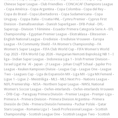
Chinese Super League
-
Club Friendlies
-
CONCACAF Champions League
-
Copa América
-
Copa Argentina
-
Copa Colombia
-
Copa del Rey
-
Copa do Brasil
-
Copa Libertadores
-
Copa Sudamericana
-
Copa
Uruguay
-
Coppa Italia
-
Croatia HNL
-
Cymru Premier
-
Cyprus First
Division
-
Damallsvenskan
-
Danish Superligaen
-
DFB-Pokal
-
DFL-
Supercup
-
Division 1 Féminine
-
Ecuador Primera Categoría Serie A
-
EFL
Championship
-
Egyptian Premier League
-
Ekstraklasa
-
Eliteserien
-
English National League
-
Eredivisie
-
Eredivisie Vrouwen
-
Europa
League
-
FA Community Shield
-
FA Women's Championship
-
FA
Women's Super League
-
FIFA Club World Cup
-
FIFA Women's World
Cup 2023
-
FIFA World Cup 2026
-
Hungarian Nemzeti Bajnokság NB 1
-
I
liga
-
Indian Super League
-
Indonesia Liga 1
-
Irish Premier Division
-
Israel Ligat Ha`Al
-
Japan - J1 League
-
Johan Cruijff Schaal
-
Jupiler Pro
League
-
Keuken Kampioen Divisie
-
League Cup
-
League One
-
League
Two
-
Leagues Cup
-
Liga de Expansión MX
-
Liga MX
-
Liga MX Femenil
-
Ligue 1
-
Ligue 2
-
Meistriliiga
-
MLS
-
MLS Next Pro
-
Nations League
-
NIFL Premiership
-
NISA
-
Northern Super League
-
NWSL National
Women's Soccer League
-
Oefen-interlands
-
Oefen-interlands Vrouwen
-
ÖFB-Cup
-
Paraguay Primera División
-
Premier League
-
Premjer-Liga
-
Primera A
-
Primera Division
-
Primera Division Argentina
-
Primera
División de Chile
-
Primera División Femenina
-
Puchar Polski
-
Qatar
Stars League
-
Romania Liga I
-
Saudi Professional League
-
Scottish
Championship
-
Scottish League One
-
Scottish League Two
-
Scottish