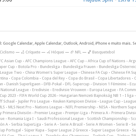
l: Google Calendar, Apple Calendar, Outlook, Android, iPhone e muito mais. S
 Ciclismo
—
🏏 Críquete
—
🏑 Hóquei
—
🏈 NFL
—
🏀 Basquetebol
FC Asian Cup
-
AFC Champions League
-
AFC Cup
-
Africa Cup of Nations
-
Arge
uper Cup
-
Botola Pro
-
Bundesliga
-
Bundesliga Frauen
-
Bundesliga Österrei
 League Two
-
China Women's Super League
-
Chinese FA Cup
-
Chinese FA Su
ntina
-
Copa Colombia
-
Copa del Rey
-
Copa do Brasil
-
Copa Libertadores
-
an
-
Danish Superligaen
-
DFB-Pokal
-
DFL-Supercup
-
Division 1 Féminine
-
Ecu
 National League
-
Eredivisie
-
Eredivisie Vrouwen
-
Europa League
-
FA Commu
Cup 2023
-
FIFA World Cup 2026
-
Hungarian Nemzeti Bajnokság NB 1
-
I liga
ff Schaal
-
Jupiler Pro League
-
Keuken Kampioen Divisie
-
League Cup
-
Leagu
LS
-
MLS Next Pro
-
Nations League
-
NIFL Premiership
-
NISA
-
Northern Sup
 Primera División
-
Premier League
-
Premjer-Liga
-
Primera A
-
Primera Divis
gue
-
Romania Liga I
-
Saudi Professional League
-
Scottish Championship
-
Sc
ión A
-
Serbia SuperLiga
-
Serie A
-
Serie A Brazil
-
Serie A Women
-
Serie B
-
Se
Cup Portugal
-
Süper Kupa
-
Super League 2 Greece
-
Super League Greece
-
S
i FA Cup
-
Thai League 1
-
Trophée des Champions
-
Turkish Cup
-
Türkiye TFF