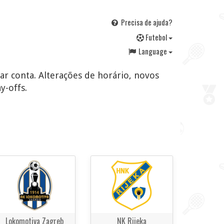
Precisa de ajuda?
F
utebol
Language
iar conta. Alterações de horário, novos
y-offs.
Lokomotiva Zagreb
NK Rijeka