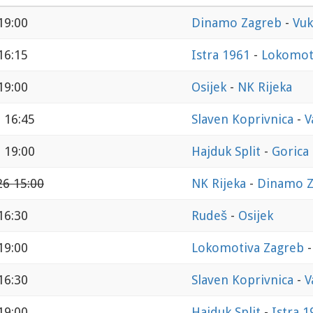
19:00
Dinamo Zagreb
-
Vuk
16:15
Istra 1961
-
Lokomot
19:00
Osijek
-
NK Rijeka
 16:45
Slaven Koprivnica
-
V
 19:00
Hajduk Split
-
Gorica
26 15:00
NK Rijeka
-
Dinamo Z
16:30
Rudeš
-
Osijek
19:00
Lokomotiva Zagreb
16:30
Slaven Koprivnica
-
V
19:00
Hajduk Split
-
Istra 1