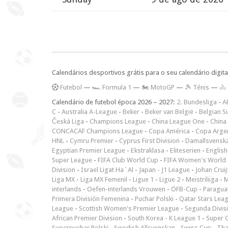
Calendários desportivos grátis para o seu calendário digita
F
utebol
—
🏎️ Formula 1
—
🏍 MotoGP
—
🎾 Ténis
—
🚴
Calendário de futebol época 2026 – 2027:
2. Bundesliga
-
A
C
-
Australia A-League
-
Beker
-
Beker van België
-
Belgian S
Česká Liga
-
Champions League
-
China League One
-
China
CONCACAF Champions League
-
Copa América
-
Copa Arge
HNL
-
Cymru Premier
-
Cyprus First Division
-
Damallsvensk
Egyptian Premier League
-
Ekstraklasa
-
Eliteserien
-
English
Super League
-
FIFA Club World Cup
-
FIFA Women's World 
Division
-
Israel Ligat Ha`Al
-
Japan - J1 League
-
Johan Cruij
Liga MX
-
Liga MX Femenil
-
Ligue 1
-
Ligue 2
-
Meistriliiga
-
M
interlands
-
Oefen-interlands Vrouwen
-
ÖFB-Cup
-
Paraguay
Primera División Femenina
-
Puchar Polski
-
Qatar Stars Lea
League
-
Scottish Women's Premier League
-
Segunda Divis
African Premier Division
-
South Korea - K League 1
-
Super 
Superpuchar Polski
-
Swedish Allsvenskan
-
Swiss Cup
-
Tha