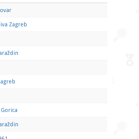
ovar
iva Zagreb
araždin
agreb
-
Gorica
araždin
961