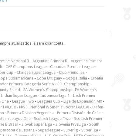
empre atualizados, e sem criar conta.
ntine Nacional B
-
Argentine Primera B
-
Argentine Primera
ch
-
CAF Champions League
-
Canadian Premier League
-
per Cup
-
Chinese Super League
-
Club Friendlies
-
Copa Sudamericana
-
Copa Uruguay
-
Coppa Italia
-
Croatia
ador Primera Categoría Serie A
-
EFL Championship
-
nity Shield
-
FA Women's Championship
-
FA Women's
-
Indian Super League
-
Indonesia Liga 1
-
Irish Premier
e One
-
League Two
-
Leagues Cup
-
Liga de Expansión MX
-
er League
-
NWSL National Women's Soccer League
-
Oefen-
ion
-
Primera Division Argentina
-
Primera División de Chile
-
ottish League One
-
Scottish League Two
-
Scottish Premier
rie B Brazil
-
Slovak Super Liga
-
Slovenia PrvaLiga
-
South
upercopa de Espana
-
Superleague
-
Superlig
-
Superliga
-
 1. Lig
-
Tweede divisie
-
U.S. Open Cup
-
UEFA Conference