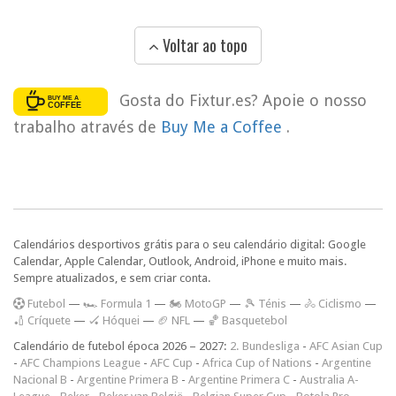
Voltar ao topo
Gosta do Fixtur.es? Apoie o nosso
trabalho através de
Buy Me a Coffee
.
Calendários desportivos grátis para o seu calendário digital: Google
Calendar, Apple Calendar, Outlook, Android, iPhone e muito mais.
Sempre atualizados, e sem criar conta.
F
utebol
—
🏎️ Formula 1
—
🏍 MotoGP
—
🎾 Ténis
—
🚴 Ciclismo
—
🏏 Críquete
—
🏑 Hóquei
—
🏈 NFL
—
🏀 Basquetebol
Calendário de futebol época 2026 – 2027:
2. Bundesliga
-
AFC Asian Cup
-
AFC Champions League
-
AFC Cup
-
Africa Cup of Nations
-
Argentine
Nacional B
-
Argentine Primera B
-
Argentine Primera C
-
Australia A-