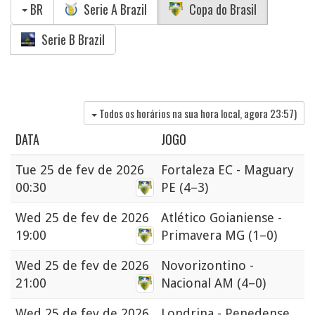
BR
Serie A Brazil
Copa do Brasil
Serie B Brazil
Todos os horários na sua hora local, agora
23:57
)
DATA
JOGO
Tue
25 de fev de 2026
Fortaleza EC - Maguary
00:30
PE
(4–3)
Wed
25 de fev de 2026
Atlético Goianiense -
19:00
Primavera MG
(1–0)
Wed
25 de fev de 2026
Novorizontino -
21:00
Nacional AM
(4–0)
Wed
25 de fev de 2026
Londrina - Penedense