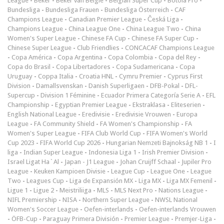
League
-
Beker
-
Beker van België
-
Belgian Super Cup
-
Botola Pro
-
Bundesliga
-
Bundesliga Frauen
-
Bundesliga Österreich
-
CAF
Champions League
-
Canadian Premier League
-
Česká Liga
-
Champions League
-
China League One
-
China League Two
-
China
Women's Super League
-
Chinese FA Cup
-
Chinese FA Super Cup
-
Chinese Super League
-
Club Friendlies
-
CONCACAF Champions League
-
Copa América
-
Copa Argentina
-
Copa Colombia
-
Copa del Rey
-
Copa do Brasil
-
Copa Libertadores
-
Copa Sudamericana
-
Copa
Uruguay
-
Coppa Italia
-
Croatia HNL
-
Cymru Premier
-
Cyprus First
Division
-
Damallsvenskan
-
Danish Superligaen
-
DFB-Pokal
-
DFL-
Supercup
-
Division 1 Féminine
-
Ecuador Primera Categoría Serie A
-
EFL
Championship
-
Egyptian Premier League
-
Ekstraklasa
-
Eliteserien
-
English National League
-
Eredivisie
-
Eredivisie Vrouwen
-
Europa
League
-
FA Community Shield
-
FA Women's Championship
-
FA
Women's Super League
-
FIFA Club World Cup
-
FIFA Women's World
Cup 2023
-
FIFA World Cup 2026
-
Hungarian Nemzeti Bajnokság NB 1
-
I
liga
-
Indian Super League
-
Indonesia Liga 1
-
Irish Premier Division
-
Israel Ligat Ha`Al
-
Japan - J1 League
-
Johan Cruijff Schaal
-
Jupiler Pro
League
-
Keuken Kampioen Divisie
-
League Cup
-
League One
-
League
Two
-
Leagues Cup
-
Liga de Expansión MX
-
Liga MX
-
Liga MX Femenil
-
Ligue 1
-
Ligue 2
-
Meistriliiga
-
MLS
-
MLS Next Pro
-
Nations League
-
NIFL Premiership
-
NISA
-
Northern Super League
-
NWSL National
Women's Soccer League
-
Oefen-interlands
-
Oefen-interlands Vrouwen
-
ÖFB-Cup
-
Paraguay Primera División
-
Premier League
-
Premjer-Liga
-