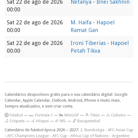
Sat
22 de ago de 2026
Netanya
-
Bnei Sakhnin
00:00
Sat
22 de ago de 2026
M. Haifa
-
Hapoel
00:00
Ramat Gan
Sat
22 de ago de 2026
Ironi Tiberias
-
Hapoel
00:00
Petah Tikva
Calendários desportivos grátis para o seu calendário digital: Google
Calendar, Apple Calendar, Outlook, Android, iPhone e muito mais.
Sempre atualizados, e sem criar conta.
F
utebol
—
🏎️ Formula 1
—
🏍 MotoGP
—
🎾 Ténis
—
🚴 Ciclismo
—
🏏 Críquete
—
🏑 Hóquei
—
🏈 NFL
—
🏀 Basquetebol
Calendário de futebol época 2026 – 2027:
2. Bundesliga
-
AFC Asian Cup
-
AFC Champions League
-
AFC Cup
-
Africa Cup of Nations
-
Argentine