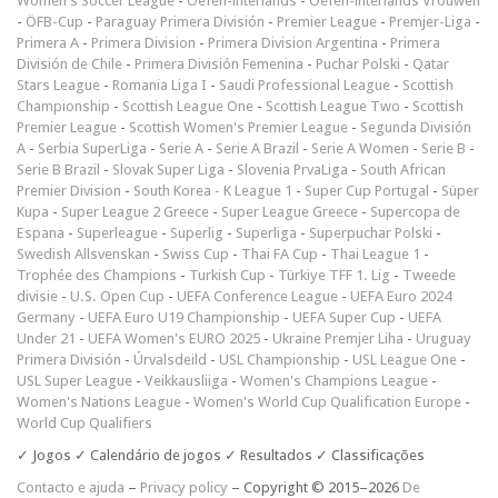
Women's Soccer League
-
Oefen-interlands
-
Oefen-interlands Vrouwen
-
ÖFB-Cup
-
Paraguay Primera División
-
Premier League
-
Premjer-Liga
-
Primera A
-
Primera Division
-
Primera Division Argentina
-
Primera
División de Chile
-
Primera División Femenina
-
Puchar Polski
-
Qatar
Stars League
-
Romania Liga I
-
Saudi Professional League
-
Scottish
Championship
-
Scottish League One
-
Scottish League Two
-
Scottish
Premier League
-
Scottish Women's Premier League
-
Segunda División
A
-
Serbia SuperLiga
-
Serie A
-
Serie A Brazil
-
Serie A Women
-
Serie B
-
Serie B Brazil
-
Slovak Super Liga
-
Slovenia PrvaLiga
-
South African
Premier Division
-
South Korea - K League 1
-
Super Cup Portugal
-
Süper
Kupa
-
Super League 2 Greece
-
Super League Greece
-
Supercopa de
Espana
-
Superleague
-
Superlig
-
Superliga
-
Superpuchar Polski
-
Swedish Allsvenskan
-
Swiss Cup
-
Thai FA Cup
-
Thai League 1
-
Trophée des Champions
-
Turkish Cup
-
Türkiye TFF 1. Lig
-
Tweede
divisie
-
U.S. Open Cup
-
UEFA Conference League
-
UEFA Euro 2024
Germany
-
UEFA Euro U19 Championship
-
UEFA Super Cup
-
UEFA
Under 21
-
UEFA Women's EURO 2025
-
Ukraine Premjer Liha
-
Uruguay
Primera División
-
Úrvalsdeild
-
USL Championship
-
USL League One
-
USL Super League
-
Veikkausliiga
-
Women's Champions League
-
Women's Nations League
-
Women's World Cup Qualification Europe
-
World Cup Qualifiers
✓ Jogos ✓ Calendário de jogos ✓ Resultados ✓ Classificações
Contacto e ajuda
–
Privacy policy
– Copyright © 2015–2026
De