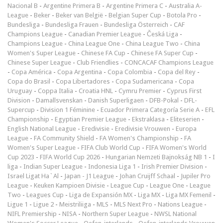
Nacional B
-
Argentine Primera B
-
Argentine Primera C
-
Australia A-
League
-
Beker
-
Beker van België
-
Belgian Super Cup
-
Botola Pro
-
Bundesliga
-
Bundesliga Frauen
-
Bundesliga Österreich
-
CAF
Champions League
-
Canadian Premier League
-
Česká Liga
-
Champions League
-
China League One
-
China League Two
-
China
Women's Super League
-
Chinese FA Cup
-
Chinese FA Super Cup
-
Chinese Super League
-
Club Friendlies
-
CONCACAF Champions League
-
Copa América
-
Copa Argentina
-
Copa Colombia
-
Copa del Rey
-
Copa do Brasil
-
Copa Libertadores
-
Copa Sudamericana
-
Copa
Uruguay
-
Coppa Italia
-
Croatia HNL
-
Cymru Premier
-
Cyprus First
Division
-
Damallsvenskan
-
Danish Superligaen
-
DFB-Pokal
-
DFL-
Supercup
-
Division 1 Féminine
-
Ecuador Primera Categoría Serie A
-
EFL
Championship
-
Egyptian Premier League
-
Ekstraklasa
-
Eliteserien
-
English National League
-
Eredivisie
-
Eredivisie Vrouwen
-
Europa
League
-
FA Community Shield
-
FA Women's Championship
-
FA
Women's Super League
-
FIFA Club World Cup
-
FIFA Women's World
Cup 2023
-
FIFA World Cup 2026
-
Hungarian Nemzeti Bajnokság NB 1
-
I
liga
-
Indian Super League
-
Indonesia Liga 1
-
Irish Premier Division
-
Israel Ligat Ha`Al
-
Japan - J1 League
-
Johan Cruijff Schaal
-
Jupiler Pro
League
-
Keuken Kampioen Divisie
-
League Cup
-
League One
-
League
Two
-
Leagues Cup
-
Liga de Expansión MX
-
Liga MX
-
Liga MX Femenil
-
Ligue 1
-
Ligue 2
-
Meistriliiga
-
MLS
-
MLS Next Pro
-
Nations League
-
NIFL Premiership
-
NISA
-
Northern Super League
-
NWSL National