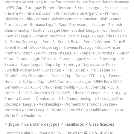
Women's Soccer League
-
Oefen-interlands
-
Oefen-interlands Vrouwen
-
ÖFB-Cup
-
Paraguay Primera División
-
Premier League
-
Premjer-Liga
-
Primera A
-
Primera Division
-
Primera Division Argentina
-
Primera
División de Chile
-
Primera División Femenina
-
Puchar Polski
-
Qatar
Stars League
-
Romania Liga I
-
Saudi Professional League
-
Scottish
Championship
-
Scottish League One
-
Scottish League Two
-
Scottish
Premier League
-
Scottish Women's Premier League
-
Segunda División
A
-
Serbia SuperLiga
-
Serie A
-
Serie A Brazil
-
Serie A Women
-
Serie B
-
Serie B Brazil
-
Slovak Super Liga
-
Slovenia PrvaLiga
-
South African
Premier Division
-
South Korea - K League 1
-
Super Cup Portugal
-
Süper
Kupa
-
Super League 2 Greece
-
Super League Greece
-
Supercopa de
Espana
-
Superleague
-
Superlig
-
Superliga
-
Superpuchar Polski
-
Swedish Allsvenskan
-
Swiss Cup
-
Thai FA Cup
-
Thai League 1
-
Trophée des Champions
-
Turkish Cup
-
Türkiye TFF 1. Lig
-
Tweede
divisie
-
U.S. Open Cup
-
UEFA Conference League
-
UEFA Euro 2024
Germany
-
UEFA Euro U19 Championship
-
UEFA Super Cup
-
UEFA
Under 21
-
UEFA Women's EURO 2025
-
Ukraine Premjer Liha
-
Uruguay
Primera División
-
Úrvalsdeild
-
USL Championship
-
USL League One
-
USL Super League
-
Veikkausliiga
-
Women's Champions League
-
Women's Nations League
-
Women's World Cup Qualification Europe
-
World Cup Qualifiers
✓ Jogos ✓ Calendário de jogos ✓ Resultados ✓ Classificações
Contacto e ajuda
–
Privacy policy
– Copyright © 2015–2026
De