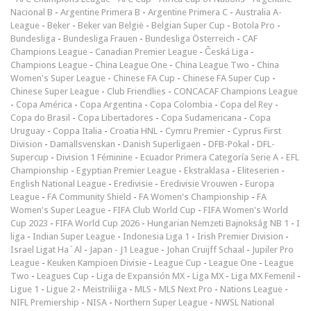
Nacional B
-
Argentine Primera B
-
Argentine Primera C
-
Australia A-
League
-
Beker
-
Beker van België
-
Belgian Super Cup
-
Botola Pro
-
Bundesliga
-
Bundesliga Frauen
-
Bundesliga Österreich
-
CAF
Champions League
-
Canadian Premier League
-
Česká Liga
-
Champions League
-
China League One
-
China League Two
-
China
Women's Super League
-
Chinese FA Cup
-
Chinese FA Super Cup
-
Chinese Super League
-
Club Friendlies
-
CONCACAF Champions League
-
Copa América
-
Copa Argentina
-
Copa Colombia
-
Copa del Rey
-
Copa do Brasil
-
Copa Libertadores
-
Copa Sudamericana
-
Copa
Uruguay
-
Coppa Italia
-
Croatia HNL
-
Cymru Premier
-
Cyprus First
Division
-
Damallsvenskan
-
Danish Superligaen
-
DFB-Pokal
-
DFL-
Supercup
-
Division 1 Féminine
-
Ecuador Primera Categoría Serie A
-
EFL
Championship
-
Egyptian Premier League
-
Ekstraklasa
-
Eliteserien
-
English National League
-
Eredivisie
-
Eredivisie Vrouwen
-
Europa
League
-
FA Community Shield
-
FA Women's Championship
-
FA
Women's Super League
-
FIFA Club World Cup
-
FIFA Women's World
Cup 2023
-
FIFA World Cup 2026
-
Hungarian Nemzeti Bajnokság NB 1
-
I
liga
-
Indian Super League
-
Indonesia Liga 1
-
Irish Premier Division
-
Israel Ligat Ha`Al
-
Japan - J1 League
-
Johan Cruijff Schaal
-
Jupiler Pro
League
-
Keuken Kampioen Divisie
-
League Cup
-
League One
-
League
Two
-
Leagues Cup
-
Liga de Expansión MX
-
Liga MX
-
Liga MX Femenil
-
Ligue 1
-
Ligue 2
-
Meistriliiga
-
MLS
-
MLS Next Pro
-
Nations League
-
NIFL Premiership
-
NISA
-
Northern Super League
-
NWSL National