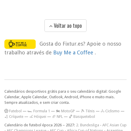
Voltar ao topo
Gosta do Fixtur.es? Apoie o nosso
trabalho através de
Buy Me a Coffee
.
Calendários desportivos grátis para o seu calendário digital: Google
Calendar, Apple Calendar, Outlook, Android, iPhone e muito mais.
Sempre atualizados, e sem criar conta.
F
utebol
—
🏎️ Formula 1
—
🏍 MotoGP
—
🎾 Ténis
—
🚴 Ciclismo
—
🏏 Críquete
—
🏑 Hóquei
—
🏈 NFL
—
🏀 Basquetebol
Calendário de futebol época 2026 – 2027:
2. Bundesliga
-
AFC Asian Cup
-
AFC Champions League
-
AFC Cup
-
Africa Cup of Nations
-
Argentine