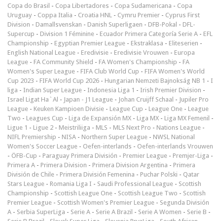
Copa do Brasil
-
Copa Libertadores
-
Copa Sudamericana
-
Copa
Uruguay
-
Coppa Italia
-
Croatia HNL
-
Cymru Premier
-
Cyprus First
Division
-
Damallsvenskan
-
Danish Superligaen
-
DFB-Pokal
-
DFL-
Supercup
-
Division 1 Féminine
-
Ecuador Primera Categoría Serie A
-
EFL
Championship
-
Egyptian Premier League
-
Ekstraklasa
-
Eliteserien
-
English National League
-
Eredivisie
-
Eredivisie Vrouwen
-
Europa
League
-
FA Community Shield
-
FA Women's Championship
-
FA
Women's Super League
-
FIFA Club World Cup
-
FIFA Women's World
Cup 2023
-
FIFA World Cup 2026
-
Hungarian Nemzeti Bajnokság NB 1
-
I
liga
-
Indian Super League
-
Indonesia Liga 1
-
Irish Premier Division
-
Israel Ligat Ha`Al
-
Japan - J1 League
-
Johan Cruijff Schaal
-
Jupiler Pro
League
-
Keuken Kampioen Divisie
-
League Cup
-
League One
-
League
Two
-
Leagues Cup
-
Liga de Expansión MX
-
Liga MX
-
Liga MX Femenil
-
Ligue 1
-
Ligue 2
-
Meistriliiga
-
MLS
-
MLS Next Pro
-
Nations League
-
NIFL Premiership
-
NISA
-
Northern Super League
-
NWSL National
Women's Soccer League
-
Oefen-interlands
-
Oefen-interlands Vrouwen
-
ÖFB-Cup
-
Paraguay Primera División
-
Premier League
-
Premjer-Liga
-
Primera A
-
Primera Division
-
Primera Division Argentina
-
Primera
División de Chile
-
Primera División Femenina
-
Puchar Polski
-
Qatar
Stars League
-
Romania Liga I
-
Saudi Professional League
-
Scottish
Championship
-
Scottish League One
-
Scottish League Two
-
Scottish
Premier League
-
Scottish Women's Premier League
-
Segunda División
A
-
Serbia SuperLiga
-
Serie A
-
Serie A Brazil
-
Serie A Women
-
Serie B
-