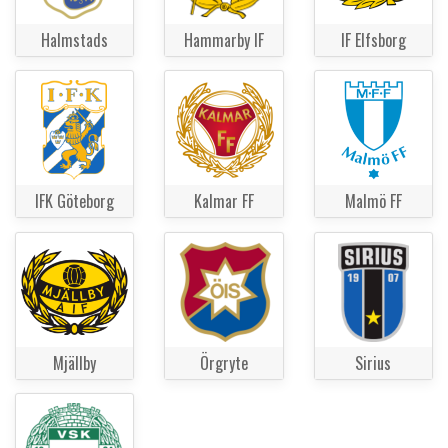
Halmstads
Hammarby IF
IF Elfsborg
IFK Göteborg
Kalmar FF
Malmö FF
Mjällby
Örgryte
Sirius