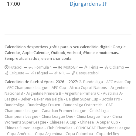
17:00
Djurgardens IF
Calendários desportivos grátis para o seu calendário digital: Google
Calendar, Apple Calendar, Outlook, Android, iPhone e muito mais.
Sempre atualizados, e sem criar conta.
F
utebol
—
🏎️ Formula 1
—
🏍 MotoGP
—
🎾 Ténis
—
🚴 Ciclismo
—
🏏 Críquete
—
🏑 Hóquei
—
🏈 NFL
—
🏀 Basquetebol
Calendário de futebol época 2026 – 2027:
2. Bundesliga
-
AFC Asian Cup
-
AFC Champions League
-
AFC Cup
-
Africa Cup of Nations
-
Argentine
Nacional B
-
Argentine Primera B
-
Argentine Primera C
-
Australia A-
League
-
Beker
-
Beker van België
-
Belgian Super Cup
-
Botola Pro
-
Bundesliga
-
Bundesliga Frauen
-
Bundesliga Österreich
-
CAF
Champions League
-
Canadian Premier League
-
Česká Liga
-
Champions League
-
China League One
-
China League Two
-
China
Women's Super League
-
Chinese FA Cup
-
Chinese FA Super Cup
-
Chinese Super League
-
Club Friendlies
-
CONCACAF Champions League
-
Copa América
-
Copa Argentina
-
Copa Colombia
-
Copa del Rey
-