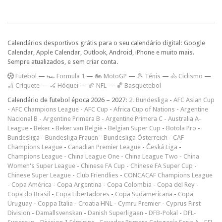
Calendários desportivos grátis para o seu calendário digital: Google
Calendar, Apple Calendar, Outlook, Android, iPhone e muito mais.
Sempre atualizados, e sem criar conta.
F
utebol
—
🏎️ Formula 1
—
🏍 MotoGP
—
🎾 Ténis
—
🚴 Ciclismo
—
🏏 Críquete
—
🏑 Hóquei
—
🏈 NFL
—
🏀 Basquetebol
Calendário de futebol época 2026 – 2027:
2. Bundesliga
-
AFC Asian Cup
-
AFC Champions League
-
AFC Cup
-
Africa Cup of Nations
-
Argentine
Nacional B
-
Argentine Primera B
-
Argentine Primera C
-
Australia A-
League
-
Beker
-
Beker van België
-
Belgian Super Cup
-
Botola Pro
-
Bundesliga
-
Bundesliga Frauen
-
Bundesliga Österreich
-
CAF
Champions League
-
Canadian Premier League
-
Česká Liga
-
Champions League
-
China League One
-
China League Two
-
China
Women's Super League
-
Chinese FA Cup
-
Chinese FA Super Cup
-
Chinese Super League
-
Club Friendlies
-
CONCACAF Champions League
-
Copa América
-
Copa Argentina
-
Copa Colombia
-
Copa del Rey
-
Copa do Brasil
-
Copa Libertadores
-
Copa Sudamericana
-
Copa
Uruguay
-
Coppa Italia
-
Croatia HNL
-
Cymru Premier
-
Cyprus First
Division
-
Damallsvenskan
-
Danish Superligaen
-
DFB-Pokal
-
DFL-