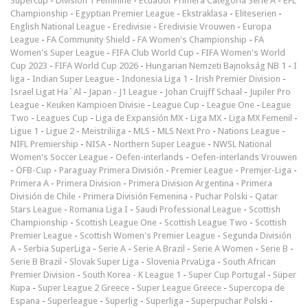
Supercup
-
Division 1 Féminine
-
Ecuador Primera Categoría Serie A
-
EFL
Championship
-
Egyptian Premier League
-
Ekstraklasa
-
Eliteserien
-
English National League
-
Eredivisie
-
Eredivisie Vrouwen
-
Europa
League
-
FA Community Shield
-
FA Women's Championship
-
FA
Women's Super League
-
FIFA Club World Cup
-
FIFA Women's World
Cup 2023
-
FIFA World Cup 2026
-
Hungarian Nemzeti Bajnokság NB 1
-
I
liga
-
Indian Super League
-
Indonesia Liga 1
-
Irish Premier Division
-
Israel Ligat Ha`Al
-
Japan - J1 League
-
Johan Cruijff Schaal
-
Jupiler Pro
League
-
Keuken Kampioen Divisie
-
League Cup
-
League One
-
League
Two
-
Leagues Cup
-
Liga de Expansión MX
-
Liga MX
-
Liga MX Femenil
-
Ligue 1
-
Ligue 2
-
Meistriliiga
-
MLS
-
MLS Next Pro
-
Nations League
-
NIFL Premiership
-
NISA
-
Northern Super League
-
NWSL National
Women's Soccer League
-
Oefen-interlands
-
Oefen-interlands Vrouwen
-
ÖFB-Cup
-
Paraguay Primera División
-
Premier League
-
Premjer-Liga
-
Primera A
-
Primera Division
-
Primera Division Argentina
-
Primera
División de Chile
-
Primera División Femenina
-
Puchar Polski
-
Qatar
Stars League
-
Romania Liga I
-
Saudi Professional League
-
Scottish
Championship
-
Scottish League One
-
Scottish League Two
-
Scottish
Premier League
-
Scottish Women's Premier League
-
Segunda División
A
-
Serbia SuperLiga
-
Serie A
-
Serie A Brazil
-
Serie A Women
-
Serie B
-
Serie B Brazil
-
Slovak Super Liga
-
Slovenia PrvaLiga
-
South African
Premier Division
-
South Korea - K League 1
-
Super Cup Portugal
-
Süper
Kupa
-
Super League 2 Greece
-
Super League Greece
-
Supercopa de
Espana
-
Superleague
-
Superlig
-
Superliga
-
Superpuchar Polski
-