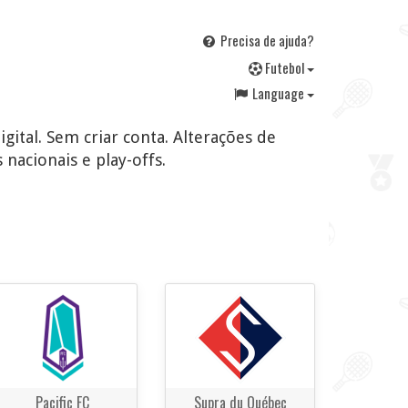
Precisa de ajuda?
F
utebol
Language
gital. Sem criar conta. Alterações de
 nacionais e play-offs.
Pacific FC
Supra du Québec