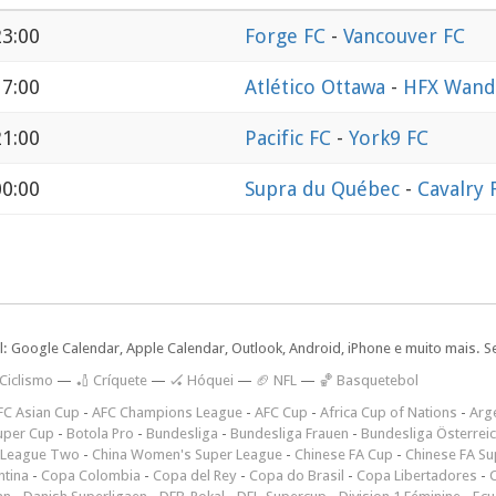
23:00
Forge FC
-
Vancouver FC
17:00
Atlético Ottawa
-
HFX Wand
21:00
Pacific FC
-
York9 FC
00:00
Supra du Québec
-
Cavalry 
l: Google Calendar, Apple Calendar, Outlook, Android, iPhone e muito mais. S
 Ciclismo
—
🏏 Críquete
—
🏑 Hóquei
—
🏈 NFL
—
🏀 Basquetebol
FC Asian Cup
-
AFC Champions League
-
AFC Cup
-
Africa Cup of Nations
-
Arge
uper Cup
-
Botola Pro
-
Bundesliga
-
Bundesliga Frauen
-
Bundesliga Österrei
 League Two
-
China Women's Super League
-
Chinese FA Cup
-
Chinese FA Su
ntina
-
Copa Colombia
-
Copa del Rey
-
Copa do Brasil
-
Copa Libertadores
-