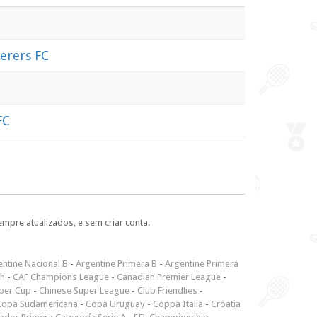
erers FC
FC
empre atualizados, e sem criar conta.
ntine Nacional B
-
Argentine Primera B
-
Argentine Primera
ch
-
CAF Champions League
-
Canadian Premier League
-
per Cup
-
Chinese Super League
-
Club Friendlies
-
Copa Sudamericana
-
Copa Uruguay
-
Coppa Italia
-
Croatia