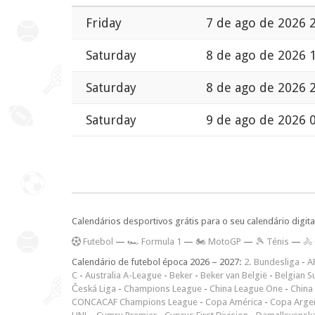
Friday
7 de ago de 2026 
Saturday
8 de ago de 2026 
Saturday
8 de ago de 2026 
Saturday
9 de ago de 2026 
Calendários desportivos grátis para o seu calendário digita
F
utebol
—
🏎️ Formula 1
—
🏍 MotoGP
—
🎾 Ténis
—
🚴
Calendário de futebol época 2026 – 2027:
2. Bundesliga
-
A
C
-
Australia A-League
-
Beker
-
Beker van België
-
Belgian S
Česká Liga
-
Champions League
-
China League One
-
China
CONCACAF Champions League
-
Copa América
-
Copa Arge