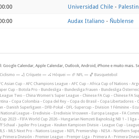
00:00
Universidad Chile
-
Palesti
00:00
Audax Italiano
-
Ñublense
l: Google Calendar, Apple Calendar, Outlook, Android, iPhone e muito mais. S
 Ciclismo
—
🏏 Críquete
—
🏑 Hóquei
—
🏈 NFL
—
🏀 Basquetebol
FC Asian Cup
-
AFC Champions League
-
AFC Cup
-
Africa Cup of Nations
-
Arge
uper Cup
-
Botola Pro
-
Bundesliga
-
Bundesliga Frauen
-
Bundesliga Österrei
 League Two
-
China Women's Super League
-
Chinese FA Cup
-
Chinese FA Su
ntina
-
Copa Colombia
-
Copa del Rey
-
Copa do Brasil
-
Copa Libertadores
-
an
-
Danish Superligaen
-
DFB-Pokal
-
DFL-Supercup
-
Division 1 Féminine
-
Ecu
 National League
-
Eredivisie
-
Eredivisie Vrouwen
-
Europa League
-
FA Commu
Cup 2023
-
FIFA World Cup 2026
-
Hungarian Nemzeti Bajnokság NB 1
-
I liga
ff Schaal
-
Jupiler Pro League
-
Keuken Kampioen Divisie
-
League Cup
-
Leagu
LS
-
MLS Next Pro
-
Nations League
-
NIFL Premiership
-
NISA
-
Northern Sup
 Primera División
-
Premier League
-
Premjer-Liga
-
Primera A
-
Primera Divis