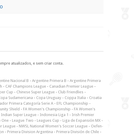
no
empre atualizados, e sem criar conta.
ntine Nacional B
-
Argentine Primera B
-
Argentine Primera
ch
-
CAF Champions League
-
Canadian Premier League
-
per Cup
-
Chinese Super League
-
Club Friendlies
-
Copa Sudamericana
-
Copa Uruguay
-
Coppa Italia
-
Croatia
ador Primera Categoría Serie A
-
EFL Championship
-
nity Shield
-
FA Women's Championship
-
FA Women's
-
Indian Super League
-
Indonesia Liga 1
-
Irish Premier
e One
-
League Two
-
Leagues Cup
-
Liga de Expansión MX
-
er League
-
NWSL National Women's Soccer League
-
Oefen-
ion
-
Primera Division Argentina
-
Primera División de Chile
-