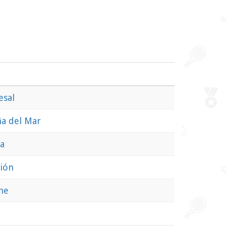
esal
ña del Mar
na
ión
he