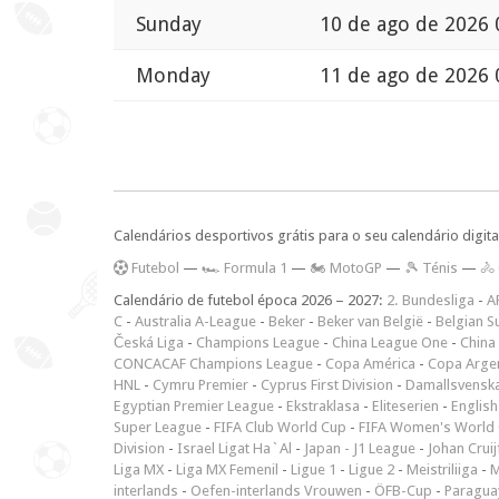
Sunday
10 de ago de 2026 
Monday
11 de ago de 2026 
Calendários desportivos grátis para o seu calendário digita
F
utebol
—
🏎️ Formula 1
—
🏍 MotoGP
—
🎾 Ténis
—
🚴
Calendário de futebol época 2026 – 2027:
2. Bundesliga
-
A
C
-
Australia A-League
-
Beker
-
Beker van België
-
Belgian S
Česká Liga
-
Champions League
-
China League One
-
China
CONCACAF Champions League
-
Copa América
-
Copa Arge
HNL
-
Cymru Premier
-
Cyprus First Division
-
Damallsvensk
Egyptian Premier League
-
Ekstraklasa
-
Eliteserien
-
English
Super League
-
FIFA Club World Cup
-
FIFA Women's World 
Division
-
Israel Ligat Ha`Al
-
Japan - J1 League
-
Johan Cruij
Liga MX
-
Liga MX Femenil
-
Ligue 1
-
Ligue 2
-
Meistriliiga
-
M
interlands
-
Oefen-interlands Vrouwen
-
ÖFB-Cup
-
Paraguay