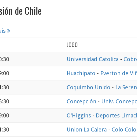
sión de Chile
ais
JOGO
0:30
Universidad Catolica
-
Cobr
9:00
Huachipato
-
Everton de Vi
1:30
Coquimbo Unido
-
La Sere
6:30
Concepción
-
Univ. Concepc
9:00
O'Higgins
-
Deportes Limac
1:30
Union La Calera
-
Colo Colo