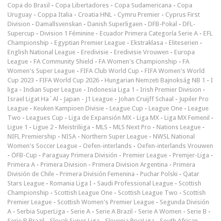
Copa do Brasil
-
Copa Libertadores
-
Copa Sudamericana
-
Copa
Uruguay
-
Coppa Italia
-
Croatia HNL
-
Cymru Premier
-
Cyprus First
Division
-
Damallsvenskan
-
Danish Superligaen
-
DFB-Pokal
-
DFL-
Supercup
-
Division 1 Féminine
-
Ecuador Primera Categoría Serie A
-
EFL
Championship
-
Egyptian Premier League
-
Ekstraklasa
-
Eliteserien
-
English National League
-
Eredivisie
-
Eredivisie Vrouwen
-
Europa
League
-
FA Community Shield
-
FA Women's Championship
-
FA
Women's Super League
-
FIFA Club World Cup
-
FIFA Women's World
Cup 2023
-
FIFA World Cup 2026
-
Hungarian Nemzeti Bajnokság NB 1
-
I
liga
-
Indian Super League
-
Indonesia Liga 1
-
Irish Premier Division
-
Israel Ligat Ha`Al
-
Japan - J1 League
-
Johan Cruijff Schaal
-
Jupiler Pro
League
-
Keuken Kampioen Divisie
-
League Cup
-
League One
-
League
Two
-
Leagues Cup
-
Liga de Expansión MX
-
Liga MX
-
Liga MX Femenil
-
Ligue 1
-
Ligue 2
-
Meistriliiga
-
MLS
-
MLS Next Pro
-
Nations League
-
NIFL Premiership
-
NISA
-
Northern Super League
-
NWSL National
Women's Soccer League
-
Oefen-interlands
-
Oefen-interlands Vrouwen
-
ÖFB-Cup
-
Paraguay Primera División
-
Premier League
-
Premjer-Liga
-
Primera A
-
Primera Division
-
Primera Division Argentina
-
Primera
División de Chile
-
Primera División Femenina
-
Puchar Polski
-
Qatar
Stars League
-
Romania Liga I
-
Saudi Professional League
-
Scottish
Championship
-
Scottish League One
-
Scottish League Two
-
Scottish
Premier League
-
Scottish Women's Premier League
-
Segunda División
A
-
Serbia SuperLiga
-
Serie A
-
Serie A Brazil
-
Serie A Women
-
Serie B
-
Serie B Brazil
-
Slovak Super Liga
-
Slovenia PrvaLiga
-
South African