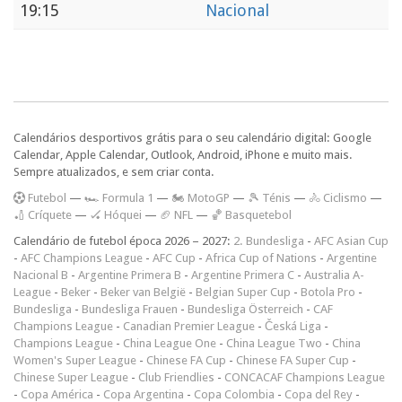
19:15
Nacional
Calendários desportivos grátis para o seu calendário digital: Google
Calendar, Apple Calendar, Outlook, Android, iPhone e muito mais.
Sempre atualizados, e sem criar conta.
F
utebol
—
🏎️ Formula 1
—
🏍 MotoGP
—
🎾 Ténis
—
🚴 Ciclismo
—
🏏 Críquete
—
🏑 Hóquei
—
🏈 NFL
—
🏀 Basquetebol
Calendário de futebol época 2026 – 2027:
2. Bundesliga
-
AFC Asian Cup
-
AFC Champions League
-
AFC Cup
-
Africa Cup of Nations
-
Argentine
Nacional B
-
Argentine Primera B
-
Argentine Primera C
-
Australia A-
League
-
Beker
-
Beker van België
-
Belgian Super Cup
-
Botola Pro
-
Bundesliga
-
Bundesliga Frauen
-
Bundesliga Österreich
-
CAF
Champions League
-
Canadian Premier League
-
Česká Liga
-
Champions League
-
China League One
-
China League Two
-
China
Women's Super League
-
Chinese FA Cup
-
Chinese FA Super Cup
-
Chinese Super League
-
Club Friendlies
-
CONCACAF Champions League
-
Copa América
-
Copa Argentina
-
Copa Colombia
-
Copa del Rey
-