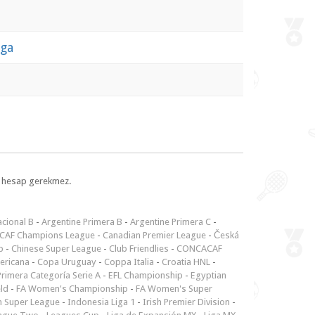
aga
l, hesap gerekmez.
cional B
-
Argentine Primera B
-
Argentine Primera C
-
CAF Champions League
-
Canadian Premier League
-
Česká
p
-
Chinese Super League
-
Club Friendlies
-
CONCACAF
ericana
-
Copa Uruguay
-
Coppa Italia
-
Croatia HNL
-
rimera Categoría Serie A
-
EFL Championship
-
Egyptian
ld
-
FA Women's Championship
-
FA Women's Super
n Super League
-
Indonesia Liga 1
-
Irish Premier Division
-