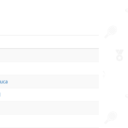
uca
l