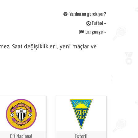
Yardım mı gerekiyor?
F
utbol
Language
mez. Saat değişiklikleri, yeni maçlar ve
CD Nacional
Estoril