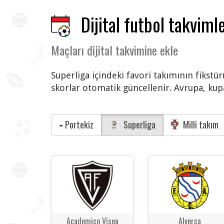
Dijital futbol takvimle
Maçları dijital takvimine ekle
Superliga içindeki favori takımının fikstür
skorlar otomatik güncellenir. Avrupa, kupa
Portekiz
Superliga
Milli takım
Academico Viseu
Alverca