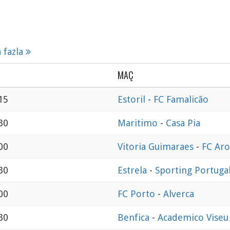
 fazla
MAÇ
15
Estoril
-
FC Famalicão
30
Maritimo
-
Casa Pia
00
Vitoria Guimaraes
-
FC Aro
30
Estrela
-
Sporting Portuga
00
FC Porto
-
Alverca
30
Benfica
-
Academico Viseu