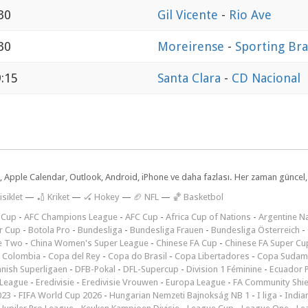
30
Gil Vicente
-
Rio Ave
30
Moreirense
-
Sporting Br
:15
Santa Clara
-
CD Nacional
dar, Apple Calendar, Outlook, Android, iPhone ve daha fazlası. Her zaman günce
isiklet
—
🏏 Kriket
—
🏑 Hokey
—
🏈 NFL
—
🏀 Basketbol
 Cup
-
AFC Champions League
-
AFC Cup
-
Africa Cup of Nations
-
Argentine Na
r Cup
-
Botola Pro
-
Bundesliga
-
Bundesliga Frauen
-
Bundesliga Österreich
-
e Two
-
China Women's Super League
-
Chinese FA Cup
-
Chinese FA Super Cu
 Colombia
-
Copa del Rey
-
Copa do Brasil
-
Copa Libertadores
-
Copa Sudam
nish Superligaen
-
DFB-Pokal
-
DFL-Supercup
-
Division 1 Féminine
-
Ecuador P
 League
-
Eredivisie
-
Eredivisie Vrouwen
-
Europa League
-
FA Community Shie
023
-
FIFA World Cup 2026
-
Hungarian Nemzeti Bajnokság NB 1
-
I liga
-
India