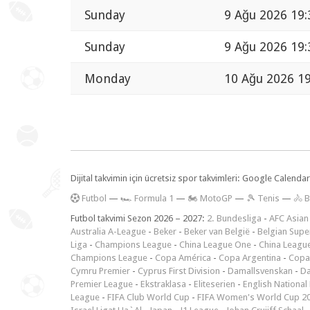
Sunday
9 Ağu 2026 19:
Sunday
9 Ağu 2026 19:
Monday
10 Ağu 2026 19
Dijital takvimin için ücretsiz spor takvimleri: Google Calen
F
utbol
—
🏎️ Formula 1
—
🏍 MotoGP
—
🎾 Tenis
—
🚴 B
Futbol takvimi Sezon 2026 – 2027:
2. Bundesliga
-
AFC Asian
Australia A-League
-
Beker
-
Beker van België
-
Belgian Supe
Liga
-
Champions League
-
China League One
-
China Leagu
Champions League
-
Copa América
-
Copa Argentina
-
Copa
Cymru Premier
-
Cyprus First Division
-
Damallsvenskan
-
Da
Premier League
-
Ekstraklasa
-
Eliteserien
-
English National
League
-
FIFA Club World Cup
-
FIFA Women's World Cup 2