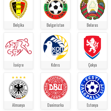
Belçika
Bulgaristan
Belarus
İsviçre
Kıbrıs
Çekya
Almanya
Danimarka
Estonya