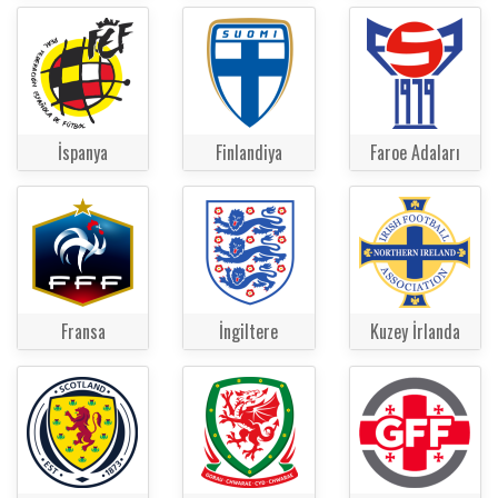
İspanya
Finlandiya
Faroe Adaları
Fransa
İngiltere
Kuzey İrlanda