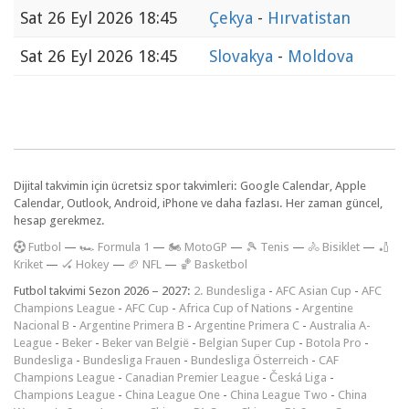
Sat
26 Eyl 2026 18:45
Çekya
-
Hırvatistan
Sat
26 Eyl 2026 18:45
Slovakya
-
Moldova
Dijital takvimin için ücretsiz spor takvimleri: Google Calendar, Apple
Calendar, Outlook, Android, iPhone ve daha fazlası. Her zaman güncel,
hesap gerekmez.
F
utbol
—
🏎️ Formula 1
—
🏍 MotoGP
—
🎾 Tenis
—
🚴 Bisiklet
—
🏏
Kriket
—
🏑 Hokey
—
🏈 NFL
—
🏀 Basketbol
Futbol takvimi Sezon 2026 – 2027:
2. Bundesliga
-
AFC Asian Cup
-
AFC
Champions League
-
AFC Cup
-
Africa Cup of Nations
-
Argentine
Nacional B
-
Argentine Primera B
-
Argentine Primera C
-
Australia A-
League
-
Beker
-
Beker van België
-
Belgian Super Cup
-
Botola Pro
-
Bundesliga
-
Bundesliga Frauen
-
Bundesliga Österreich
-
CAF
Champions League
-
Canadian Premier League
-
Česká Liga
-
Champions League
-
China League One
-
China League Two
-
China