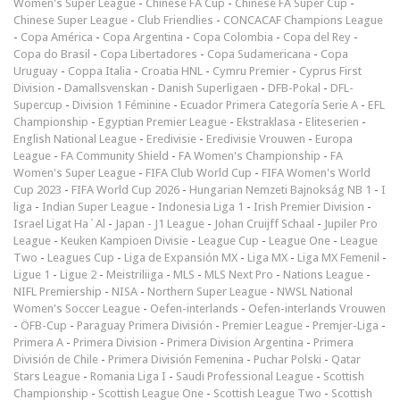
Women's Super League
-
Chinese FA Cup
-
Chinese FA Super Cup
-
Chinese Super League
-
Club Friendlies
-
CONCACAF Champions League
-
Copa América
-
Copa Argentina
-
Copa Colombia
-
Copa del Rey
-
Copa do Brasil
-
Copa Libertadores
-
Copa Sudamericana
-
Copa
Uruguay
-
Coppa Italia
-
Croatia HNL
-
Cymru Premier
-
Cyprus First
Division
-
Damallsvenskan
-
Danish Superligaen
-
DFB-Pokal
-
DFL-
Supercup
-
Division 1 Féminine
-
Ecuador Primera Categoría Serie A
-
EFL
Championship
-
Egyptian Premier League
-
Ekstraklasa
-
Eliteserien
-
English National League
-
Eredivisie
-
Eredivisie Vrouwen
-
Europa
League
-
FA Community Shield
-
FA Women's Championship
-
FA
Women's Super League
-
FIFA Club World Cup
-
FIFA Women's World
Cup 2023
-
FIFA World Cup 2026
-
Hungarian Nemzeti Bajnokság NB 1
-
I
liga
-
Indian Super League
-
Indonesia Liga 1
-
Irish Premier Division
-
Israel Ligat Ha`Al
-
Japan - J1 League
-
Johan Cruijff Schaal
-
Jupiler Pro
League
-
Keuken Kampioen Divisie
-
League Cup
-
League One
-
League
Two
-
Leagues Cup
-
Liga de Expansión MX
-
Liga MX
-
Liga MX Femenil
-
Ligue 1
-
Ligue 2
-
Meistriliiga
-
MLS
-
MLS Next Pro
-
Nations League
-
NIFL Premiership
-
NISA
-
Northern Super League
-
NWSL National
Women's Soccer League
-
Oefen-interlands
-
Oefen-interlands Vrouwen
-
ÖFB-Cup
-
Paraguay Primera División
-
Premier League
-
Premjer-Liga
-
Primera A
-
Primera Division
-
Primera Division Argentina
-
Primera
División de Chile
-
Primera División Femenina
-
Puchar Polski
-
Qatar
Stars League
-
Romania Liga I
-
Saudi Professional League
-
Scottish
Championship
-
Scottish League One
-
Scottish League Two
-
Scottish