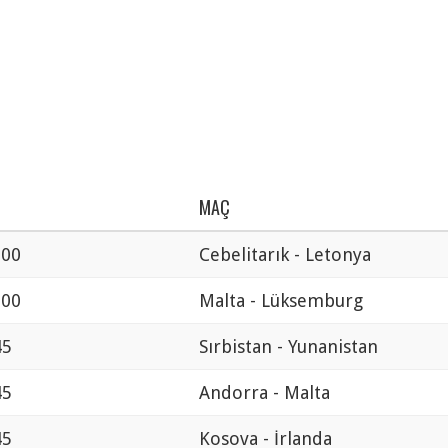
MAÇ
:00
Cebelitarık - Letonya
:00
Malta - Lüksemburg
45
Sırbistan - Yunanistan
45
Andorra - Malta
45
Kosova - İrlanda