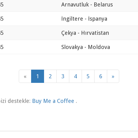
45
Arnavutluk - Belarus
45
İngiltere - İspanya
45
Çekya - Hırvatistan
45
Slovakya - Moldova
«
1
2
3
4
5
6
»
zi destekle:
Buy Me a Coffee
.