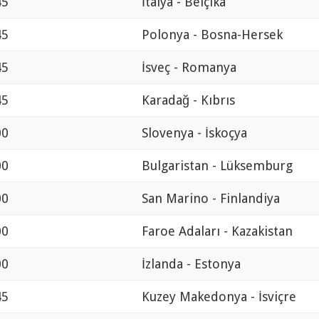
45
İtalya - Belçika
45
Polonya - Bosna-Hersek
45
İsveç - Romanya
45
Karadağ - Kıbrıs
00
Slovenya - İskoçya
00
Bulgaristan - Lüksemburg
00
San Marino - Finlandiya
00
Faroe Adaları - Kazakistan
00
İzlanda - Estonya
45
Kuzey Makedonya - İsviçre