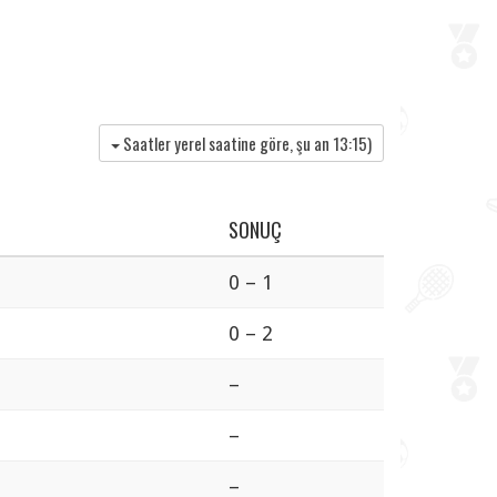
Saatler yerel saatine göre, şu an
13:15
)
SONUÇ
0 – 1
0 – 2
–
–
–