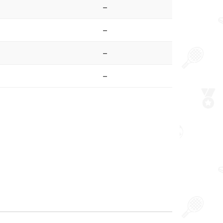
–
–
–
–