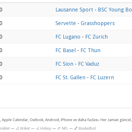
0
Lausanne Sport
-
BSC Young Bo
0
Servette
-
Grasshoppers
0
FC Lugano
-
FC Zurich
0
FC Basel
-
FC Thun
0
FC Sion
-
FC Vaduz
0
FC St. Gallen
-
FC Luzern
dar, Apple Calendar, Outlook, Android, iPhone ve daha fazlası. Her zaman günce
isiklet
—
🏏 Kriket
—
🏑 Hokey
—
🏈 NFL
—
🏀 Basketbol