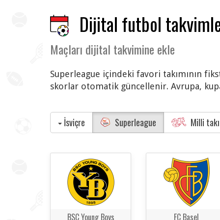
Dijital futbol takvimle
Maçları dijital takvimine ekle
Superleague içindeki favori takımının fiks
skorlar otomatik güncellenir. Avrupa, kupa
İsviçre
Superleague
Milli tak
BSC Young Boys
FC Basel