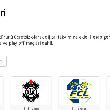
ri
türünü ücretsiz olarak dijital takvimine ekle. Hesap ger
 ve play off maçlari dahil.
ım
FC Lugano
FC Luzern