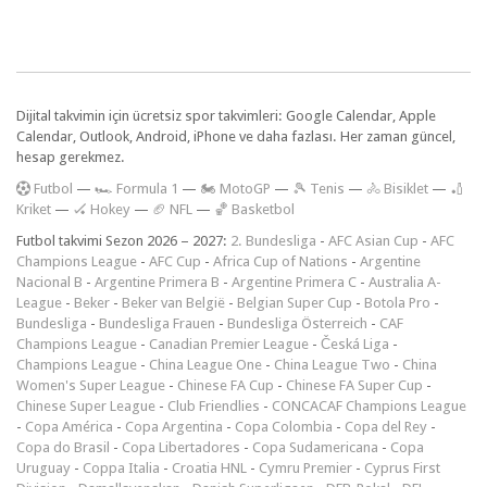
Dijital takvimin için ücretsiz spor takvimleri: Google Calendar, Apple
Calendar, Outlook, Android, iPhone ve daha fazlası. Her zaman güncel,
hesap gerekmez.
F
utbol
—
🏎️ Formula 1
—
🏍 MotoGP
—
🎾 Tenis
—
🚴 Bisiklet
—
🏏
Kriket
—
🏑 Hokey
—
🏈 NFL
—
🏀 Basketbol
Futbol takvimi Sezon 2026 – 2027:
2. Bundesliga
-
AFC Asian Cup
-
AFC
Champions League
-
AFC Cup
-
Africa Cup of Nations
-
Argentine
Nacional B
-
Argentine Primera B
-
Argentine Primera C
-
Australia A-
League
-
Beker
-
Beker van België
-
Belgian Super Cup
-
Botola Pro
-
Bundesliga
-
Bundesliga Frauen
-
Bundesliga Österreich
-
CAF
Champions League
-
Canadian Premier League
-
Česká Liga
-
Champions League
-
China League One
-
China League Two
-
China
Women's Super League
-
Chinese FA Cup
-
Chinese FA Super Cup
-
Chinese Super League
-
Club Friendlies
-
CONCACAF Champions League
-
Copa América
-
Copa Argentina
-
Copa Colombia
-
Copa del Rey
-
Copa do Brasil
-
Copa Libertadores
-
Copa Sudamericana
-
Copa
Uruguay
-
Coppa Italia
-
Croatia HNL
-
Cymru Premier
-
Cyprus First