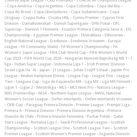
Chinese Super League
-
Club Friendlies
-
CONCACAF Champions League
-
Copa América
-
Copa Argentina
-
Copa Colombia
-
Copa del Rey
-
Copa do Brasil
-
Copa Libertadores
-
Copa Sudamericana
-
Copa
Uruguay
-
Coppa Italia
-
Croatia HNL
-
Cymru Premier
-
Cyprus First
Division
-
Damallsvenskan
-
Danish Superligaen
-
DFB-Pokal
-
DFL-
Supercup
-
Division 1 Féminine
-
Ecuador Primera Categoría Serie A
-
EFL
Championship
-
Egyptian Premier League
-
Ekstraklasa
-
Eliteserien
-
English National League
-
Eredivisie
-
Eredivisie Vrouwen
-
Europa
League
-
FA Community Shield
-
FA Women's Championship
-
FA
Women's Super League
-
FIFA Club World Cup
-
FIFA Women's World
Cup 2023
-
FIFA World Cup 2026
-
Hungarian Nemzeti Bajnokság NB 1
-
I
liga
-
Indian Super League
-
Indonesia Liga 1
-
Irish Premier Division
-
Israel Ligat Ha`Al
-
Japan - J1 League
-
Johan Cruijff Schaal
-
Jupiler Pro
League
-
Keuken Kampioen Divisie
-
League Cup
-
League One
-
League
Two
-
Leagues Cup
-
Liga de Expansión MX
-
Liga MX
-
Liga MX Femenil
-
Ligue 1
-
Ligue 2
-
Meistriliiga
-
MLS
-
MLS Next Pro
-
Nations League
-
NIFL Premiership
-
NISA
-
Northern Super League
-
NWSL National
Women's Soccer League
-
Oefen-interlands
-
Oefen-interlands Vrouwen
-
ÖFB-Cup
-
Paraguay Primera División
-
Premier League
-
Premjer-Liga
-
Primera A
-
Primera Division
-
Primera Division Argentina
-
Primera
División de Chile
-
Primera División Femenina
-
Puchar Polski
-
Qatar
Stars League
-
Romania Liga I
-
Saudi Professional League
-
Scottish
Championship
-
Scottish League One
-
Scottish League Two
-
Scottish
Premier League
-
Scottish Women's Premier League
-
Segunda División