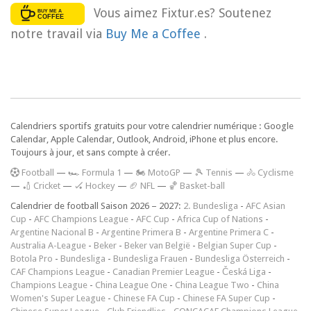
Vous aimez Fixtur.es? Soutenez
notre travail via
Buy Me a Coffee
.
Calendriers sportifs gratuits pour votre calendrier numérique : Google
Calendar, Apple Calendar, Outlook, Android, iPhone et plus encore.
Toujours à jour, et sans compte à créer.
F
ootball
—
🏎️ Formula 1
—
🏍 MotoGP
—
🎾 Tennis
—
🚴 Cyclisme
—
🏏 Cricket
—
🏑 Hockey
—
🏈 NFL
—
🏀 Basket-ball
Calendrier de football Saison 2026 – 2027:
2. Bundesliga
-
AFC Asian
Cup
-
AFC Champions League
-
AFC Cup
-
Africa Cup of Nations
-
Argentine Nacional B
-
Argentine Primera B
-
Argentine Primera C
-
Australia A-League
-
Beker
-
Beker van België
-
Belgian Super Cup
-
Botola Pro
-
Bundesliga
-
Bundesliga Frauen
-
Bundesliga Österreich
-
CAF Champions League
-
Canadian Premier League
-
Česká Liga
-
Champions League
-
China League One
-
China League Two
-
China
Women's Super League
-
Chinese FA Cup
-
Chinese FA Super Cup
-