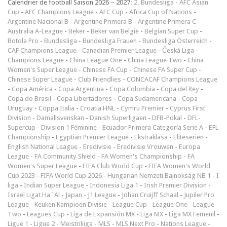
Calendrier de football Saison 2026 – 2027:
2. Bundesliga
-
AFC Asian
Cup
-
AFC Champions League
-
AFC Cup
-
Africa Cup of Nations
-
Argentine Nacional B
-
Argentine Primera B
-
Argentine Primera C
-
Australia A-League
-
Beker
-
Beker van België
-
Belgian Super Cup
-
Botola Pro
-
Bundesliga
-
Bundesliga Frauen
-
Bundesliga Österreich
-
CAF Champions League
-
Canadian Premier League
-
Česká Liga
-
Champions League
-
China League One
-
China League Two
-
China
Women's Super League
-
Chinese FA Cup
-
Chinese FA Super Cup
-
Chinese Super League
-
Club Friendlies
-
CONCACAF Champions League
-
Copa América
-
Copa Argentina
-
Copa Colombia
-
Copa del Rey
-
Copa do Brasil
-
Copa Libertadores
-
Copa Sudamericana
-
Copa
Uruguay
-
Coppa Italia
-
Croatia HNL
-
Cymru Premier
-
Cyprus First
Division
-
Damallsvenskan
-
Danish Superligaen
-
DFB-Pokal
-
DFL-
Supercup
-
Division 1 Féminine
-
Ecuador Primera Categoría Serie A
-
EFL
Championship
-
Egyptian Premier League
-
Ekstraklasa
-
Eliteserien
-
English National League
-
Eredivisie
-
Eredivisie Vrouwen
-
Europa
League
-
FA Community Shield
-
FA Women's Championship
-
FA
Women's Super League
-
FIFA Club World Cup
-
FIFA Women's World
Cup 2023
-
FIFA World Cup 2026
-
Hungarian Nemzeti Bajnokság NB 1
-
I
liga
-
Indian Super League
-
Indonesia Liga 1
-
Irish Premier Division
-
Israel Ligat Ha`Al
-
Japan - J1 League
-
Johan Cruijff Schaal
-
Jupiler Pro
League
-
Keuken Kampioen Divisie
-
League Cup
-
League One
-
League
Two
-
Leagues Cup
-
Liga de Expansión MX
-
Liga MX
-
Liga MX Femenil
-
Ligue 1
-
Ligue 2
-
Meistriliiga
-
MLS
-
MLS Next Pro
-
Nations League
-