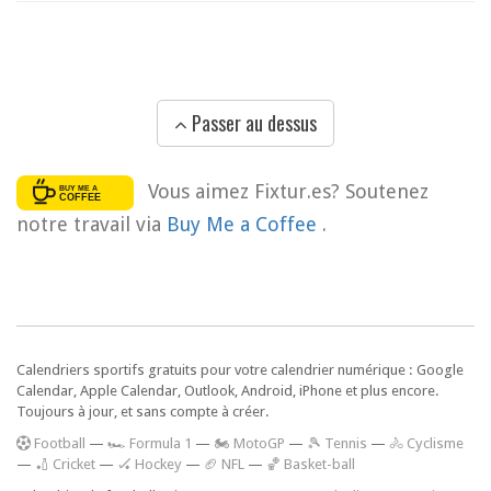
Passer au dessus
Vous aimez Fixtur.es? Soutenez
notre travail via
Buy Me a Coffee
.
Calendriers sportifs gratuits pour votre calendrier numérique : Google
Calendar, Apple Calendar, Outlook, Android, iPhone et plus encore.
Toujours à jour, et sans compte à créer.
F
ootball
—
🏎️ Formula 1
—
🏍 MotoGP
—
🎾 Tennis
—
🚴 Cyclisme
—
🏏 Cricket
—
🏑 Hockey
—
🏈 NFL
—
🏀 Basket-ball