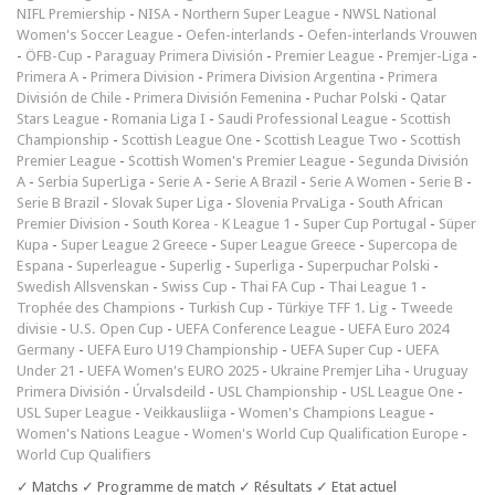
NIFL Premiership
-
NISA
-
Northern Super League
-
NWSL National
Women's Soccer League
-
Oefen-interlands
-
Oefen-interlands Vrouwen
-
ÖFB-Cup
-
Paraguay Primera División
-
Premier League
-
Premjer-Liga
-
Primera A
-
Primera Division
-
Primera Division Argentina
-
Primera
División de Chile
-
Primera División Femenina
-
Puchar Polski
-
Qatar
Stars League
-
Romania Liga I
-
Saudi Professional League
-
Scottish
Championship
-
Scottish League One
-
Scottish League Two
-
Scottish
Premier League
-
Scottish Women's Premier League
-
Segunda División
A
-
Serbia SuperLiga
-
Serie A
-
Serie A Brazil
-
Serie A Women
-
Serie B
-
Serie B Brazil
-
Slovak Super Liga
-
Slovenia PrvaLiga
-
South African
Premier Division
-
South Korea - K League 1
-
Super Cup Portugal
-
Süper
Kupa
-
Super League 2 Greece
-
Super League Greece
-
Supercopa de
Espana
-
Superleague
-
Superlig
-
Superliga
-
Superpuchar Polski
-
Swedish Allsvenskan
-
Swiss Cup
-
Thai FA Cup
-
Thai League 1
-
Trophée des Champions
-
Turkish Cup
-
Türkiye TFF 1. Lig
-
Tweede
divisie
-
U.S. Open Cup
-
UEFA Conference League
-
UEFA Euro 2024
Germany
-
UEFA Euro U19 Championship
-
UEFA Super Cup
-
UEFA
Under 21
-
UEFA Women's EURO 2025
-
Ukraine Premjer Liha
-
Uruguay
Primera División
-
Úrvalsdeild
-
USL Championship
-
USL League One
-
USL Super League
-
Veikkausliiga
-
Women's Champions League
-
Women's Nations League
-
Women's World Cup Qualification Europe
-
World Cup Qualifiers
✓ Matchs ✓ Programme de match ✓ Résultats ✓ Etat actuel