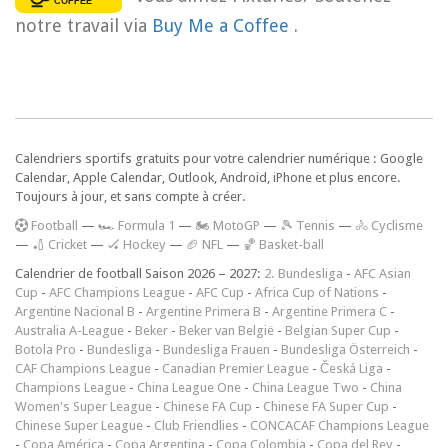
notre travail via
Buy Me a Coffee
.
Calendriers sportifs gratuits pour votre calendrier numérique : Google
Calendar, Apple Calendar, Outlook, Android, iPhone et plus encore.
Toujours à jour, et sans compte à créer.
F
ootball
—
🏎️ Formula 1
—
🏍 MotoGP
—
🎾 Tennis
—
🚴 Cyclisme
—
🏏 Cricket
—
🏑 Hockey
—
🏈 NFL
—
🏀 Basket-ball
Calendrier de football Saison 2026 – 2027:
2. Bundesliga
-
AFC Asian
Cup
-
AFC Champions League
-
AFC Cup
-
Africa Cup of Nations
-
Argentine Nacional B
-
Argentine Primera B
-
Argentine Primera C
-
Australia A-League
-
Beker
-
Beker van België
-
Belgian Super Cup
-
Botola Pro
-
Bundesliga
-
Bundesliga Frauen
-
Bundesliga Österreich
-
CAF Champions League
-
Canadian Premier League
-
Česká Liga
-
Champions League
-
China League One
-
China League Two
-
China
Women's Super League
-
Chinese FA Cup
-
Chinese FA Super Cup
-
Chinese Super League
-
Club Friendlies
-
CONCACAF Champions League
-
Copa América
-
Copa Argentina
-
Copa Colombia
-
Copa del Rey
-