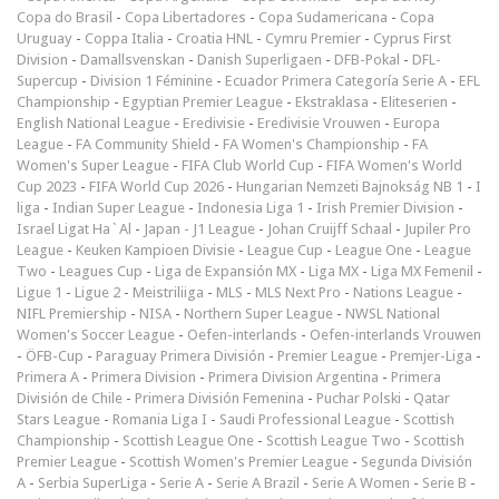
Copa do Brasil
-
Copa Libertadores
-
Copa Sudamericana
-
Copa
Uruguay
-
Coppa Italia
-
Croatia HNL
-
Cymru Premier
-
Cyprus First
Division
-
Damallsvenskan
-
Danish Superligaen
-
DFB-Pokal
-
DFL-
Supercup
-
Division 1 Féminine
-
Ecuador Primera Categoría Serie A
-
EFL
Championship
-
Egyptian Premier League
-
Ekstraklasa
-
Eliteserien
-
English National League
-
Eredivisie
-
Eredivisie Vrouwen
-
Europa
League
-
FA Community Shield
-
FA Women's Championship
-
FA
Women's Super League
-
FIFA Club World Cup
-
FIFA Women's World
Cup 2023
-
FIFA World Cup 2026
-
Hungarian Nemzeti Bajnokság NB 1
-
I
liga
-
Indian Super League
-
Indonesia Liga 1
-
Irish Premier Division
-
Israel Ligat Ha`Al
-
Japan - J1 League
-
Johan Cruijff Schaal
-
Jupiler Pro
League
-
Keuken Kampioen Divisie
-
League Cup
-
League One
-
League
Two
-
Leagues Cup
-
Liga de Expansión MX
-
Liga MX
-
Liga MX Femenil
-
Ligue 1
-
Ligue 2
-
Meistriliiga
-
MLS
-
MLS Next Pro
-
Nations League
-
NIFL Premiership
-
NISA
-
Northern Super League
-
NWSL National
Women's Soccer League
-
Oefen-interlands
-
Oefen-interlands Vrouwen
-
ÖFB-Cup
-
Paraguay Primera División
-
Premier League
-
Premjer-Liga
-
Primera A
-
Primera Division
-
Primera Division Argentina
-
Primera
División de Chile
-
Primera División Femenina
-
Puchar Polski
-
Qatar
Stars League
-
Romania Liga I
-
Saudi Professional League
-
Scottish
Championship
-
Scottish League One
-
Scottish League Two
-
Scottish
Premier League
-
Scottish Women's Premier League
-
Segunda División
A
-
Serbia SuperLiga
-
Serie A
-
Serie A Brazil
-
Serie A Women
-
Serie B
-