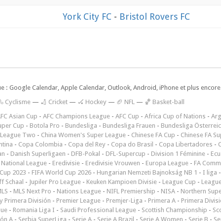
York City FC
-
Bristol Rovers FC
ue : Google Calendar, Apple Calendar, Outlook, Android, iPhone et plus encore.
🚴 Cyclisme
—
🏏 Cricket
—
🏑 Hockey
—
🏈 NFL
—
🏀 Basket-ball
FC Asian Cup
-
AFC Champions League
-
AFC Cup
-
Africa Cup of Nations
-
Arg
uper Cup
-
Botola Pro
-
Bundesliga
-
Bundesliga Frauen
-
Bundesliga Österrei
 League Two
-
China Women's Super League
-
Chinese FA Cup
-
Chinese FA Su
ntina
-
Copa Colombia
-
Copa del Rey
-
Copa do Brasil
-
Copa Libertadores
-
an
-
Danish Superligaen
-
DFB-Pokal
-
DFL-Supercup
-
Division 1 Féminine
-
Ecu
 National League
-
Eredivisie
-
Eredivisie Vrouwen
-
Europa League
-
FA Commu
Cup 2023
-
FIFA World Cup 2026
-
Hungarian Nemzeti Bajnokság NB 1
-
I liga
ff Schaal
-
Jupiler Pro League
-
Keuken Kampioen Divisie
-
League Cup
-
Leagu
LS
-
MLS Next Pro
-
Nations League
-
NIFL Premiership
-
NISA
-
Northern Sup
 Primera División
-
Premier League
-
Premjer-Liga
-
Primera A
-
Primera Divis
gue
-
Romania Liga I
-
Saudi Professional League
-
Scottish Championship
-
Sc
ión A
-
Serbia SuperLiga
-
Serie A
-
Serie A Brazil
-
Serie A Women
-
Serie B
-
Se