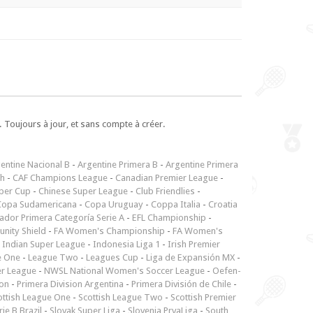
 Toujours à jour, et sans compte à créer.
entine Nacional B
-
Argentine Primera B
-
Argentine Primera
ch
-
CAF Champions League
-
Canadian Premier League
-
per Cup
-
Chinese Super League
-
Club Friendlies
-
Copa Sudamericana
-
Copa Uruguay
-
Coppa Italia
-
Croatia
ador Primera Categoría Serie A
-
EFL Championship
-
nity Shield
-
FA Women's Championship
-
FA Women's
-
Indian Super League
-
Indonesia Liga 1
-
Irish Premier
e One
-
League Two
-
Leagues Cup
-
Liga de Expansión MX
-
er League
-
NWSL National Women's Soccer League
-
Oefen-
ion
-
Primera Division Argentina
-
Primera División de Chile
-
ottish League One
-
Scottish League Two
-
Scottish Premier
rie B Brazil
-
Slovak Super Liga
-
Slovenia PrvaLiga
-
South