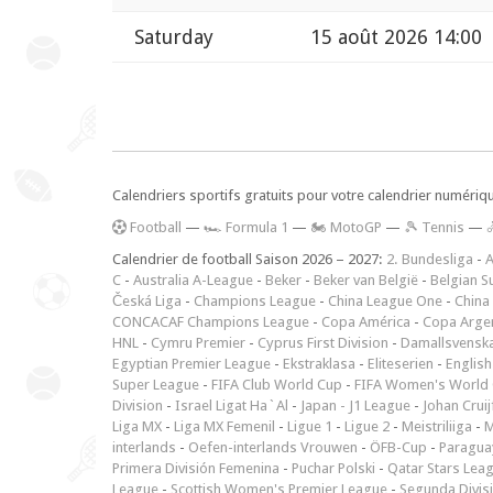
Saturday
15 août 2026 14:00
Calendriers sportifs gratuits pour votre calendrier numériq
F
ootball
—
🏎️ Formula 1
—
🏍 MotoGP
—
🎾 Tennis
—
Calendrier de football Saison 2026 – 2027:
2. Bundesliga
-
A
C
-
Australia A-League
-
Beker
-
Beker van België
-
Belgian S
Česká Liga
-
Champions League
-
China League One
-
China
CONCACAF Champions League
-
Copa América
-
Copa Arge
HNL
-
Cymru Premier
-
Cyprus First Division
-
Damallsvensk
Egyptian Premier League
-
Ekstraklasa
-
Eliteserien
-
English
Super League
-
FIFA Club World Cup
-
FIFA Women's World 
Division
-
Israel Ligat Ha`Al
-
Japan - J1 League
-
Johan Cruij
Liga MX
-
Liga MX Femenil
-
Ligue 1
-
Ligue 2
-
Meistriliiga
-
M
interlands
-
Oefen-interlands Vrouwen
-
ÖFB-Cup
-
Paraguay
Primera División Femenina
-
Puchar Polski
-
Qatar Stars Lea
League
-
Scottish Women's Premier League
-
Segunda Divis