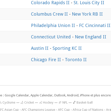
Colorado Rapids II
-
St. Louis City II
Columbus Crew II
-
New York RB II
Philadelphia Union II
-
FC Cincinnati II
Connecticut United
-
New England II
Austin II
-
Sporting KC II
Chicago Fire II
-
Toronto II
ue : Google Calendar, Apple Calendar, Outlook, Android, iPhone et plus encore.
🚴 Cyclisme
—
🏏 Cricket
—
🏑 Hockey
—
🏈 NFL
—
🏀 Basket-ball
FC Asian Cup
-
AFC Champions League
-
AFC Cup
-
Africa Cup of Nations
-
Arg