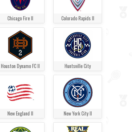
Chicago Fire II
Colorado Rapids II
Houston Dynamo FC II
Huntsville City
New England II
New York City II