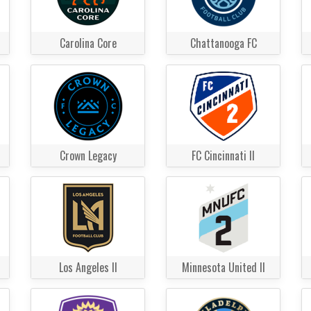
Carolina Core
Chattanooga FC
Crown Legacy
FC Cincinnati II
Los Angeles II
Minnesota United II