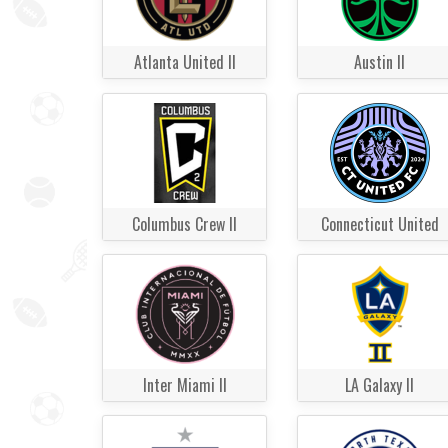
Atlanta United II
Austin II
Columbus Crew II
Connecticut United
Inter Miami II
LA Galaxy II