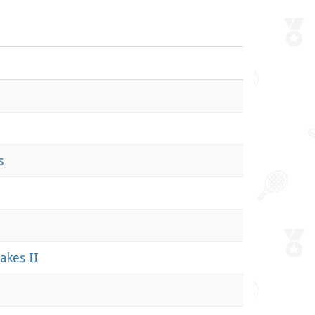
s
akes II