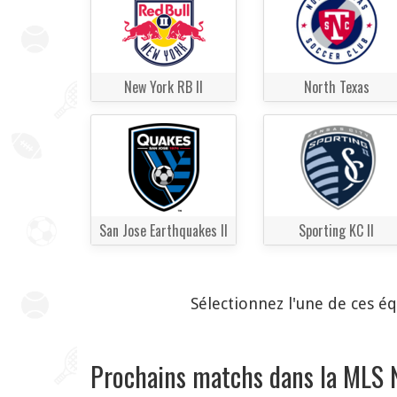
New York RB II
North Texas
San Jose Earthquakes II
Sporting KC II
Sélectionnez l'une de ces é
Prochains matchs dans la MLS 