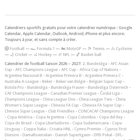
Calendriers sportifs gratuits pour votre calendrier numérique : Google
Calendar, Apple Calendar, Outlook, Android, iPhone et plus encore.
Toujours à jour, et sans compte à créer.
F
ootball
—
🏎️ Formula 1
—
🏍 MotoGP
—
🎾 Tennis
—
🚴 Cyclisme
—
🏏 Cricket
—
🏑 Hockey
—
🏈 NFL
—
🏀 Basket-ball
Calendrier de football Saison 2026 – 2027:
2. Bundesliga
-
AFC Asian
Cup
-
AFC Champions League
-
AFC Cup
-
Africa Cup of Nations
-
Argentine Nacional B
-
Argentine Primera B
-
Argentine Primera C
-
Australia A-League
-
Beker
-
Beker van België
-
Belgian Super Cup
-
Botola Pro
-
Bundesliga
-
Bundesliga Frauen
-
Bundesliga Österreich
-
CAF Champions League
-
Canadian Premier League
-
Česká Liga
-
Champions League
-
China League One
-
China League Two
-
China
Women's Super League
-
Chinese FA Cup
-
Chinese FA Super Cup
-
Chinese Super League
-
Club Friendlies
-
CONCACAF Champions League
-
Copa América
-
Copa Argentina
-
Copa Colombia
-
Copa del Rey
-
Copa do Brasil
-
Copa Libertadores
-
Copa Sudamericana
-
Copa
Uruguay
-
Coppa Italia
-
Croatia HNL
-
Cymru Premier
-
Cyprus First
Division
-
Damallsvenskan
-
Danish Superligaen
-
DFB-Pokal
-
DFL-