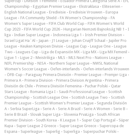
Supercup
-
Division 1 Féminine
-
Ecuador Primera Categoría Serie A
-
EFL
Championship
-
Egyptian Premier League
-
Ekstraklasa
-
Eliteserien
-
English National League
-
Eredivisie
-
Eredivisie Vrouwen
-
Europa
League
-
FA Community Shield
-
FA Women's Championship
-
FA
Women's Super League
-
FIFA Club World Cup
-
FIFA Women's World
Cup 2023
-
FIFA World Cup 2026
-
Hungarian Nemzeti Bajnokság NB 1
-
I
liga
-
Indian Super League
-
Indonesia Liga 1
-
Irish Premier Division
-
Israel Ligat Ha`Al
-
Japan - J1 League
-
Johan Cruijff Schaal
-
Jupiler Pro
League
-
Keuken Kampioen Divisie
-
League Cup
-
League One
-
League
Two
-
Leagues Cup
-
Liga de Expansión MX
-
Liga MX
-
Liga MX Femenil
-
Ligue 1
-
Ligue 2
-
Meistriliiga
-
MLS
-
MLS Next Pro
-
Nations League
-
NIFL Premiership
-
NISA
-
Northern Super League
-
NWSL National
Women's Soccer League
-
Oefen-interlands
-
Oefen-interlands Vrouwen
-
ÖFB-Cup
-
Paraguay Primera División
-
Premier League
-
Premjer-Liga
-
Primera A
-
Primera Division
-
Primera Division Argentina
-
Primera
División de Chile
-
Primera División Femenina
-
Puchar Polski
-
Qatar
Stars League
-
Romania Liga I
-
Saudi Professional League
-
Scottish
Championship
-
Scottish League One
-
Scottish League Two
-
Scottish
Premier League
-
Scottish Women's Premier League
-
Segunda División
A
-
Serbia SuperLiga
-
Serie A
-
Serie A Brazil
-
Serie A Women
-
Serie B
-
Serie B Brazil
-
Slovak Super Liga
-
Slovenia PrvaLiga
-
South African
Premier Division
-
South Korea - K League 1
-
Super Cup Portugal
-
Süper
Kupa
-
Super League 2 Greece
-
Super League Greece
-
Supercopa de
Espana
-
Superleague
-
Superlig
-
Superliga
-
Superpuchar Polski
-