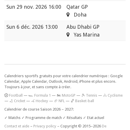
Sun
29 nov. 2026 16:00
Qatar GP
Doha
Sun
6 déc. 2026 13:00
Abu Dhabi GP
Yas Marina
Calendriers sportifs gratuits pour votre calendrier numérique : Google
Calendar, Apple Calendar, Outlook, Android, iPhone et plus encore.
Toujours à jour, et sans compte à créer.
F
ootball
—
🏎️ Formula 1
—
🏍 MotoGP
—
🎾 Tennis
—
🚴 Cyclisme
—
🏏 Cricket
—
🏑 Hockey
—
🏈 NFL
—
🏀 Basket-ball
Calendrier de course Saison 2026 – 2027:
✓ Matchs ✓ Programme de match ✓ Résultats ✓ Etat actuel
Contact et aide
–
Privacy policy
– Copyright © 2015–2026
De