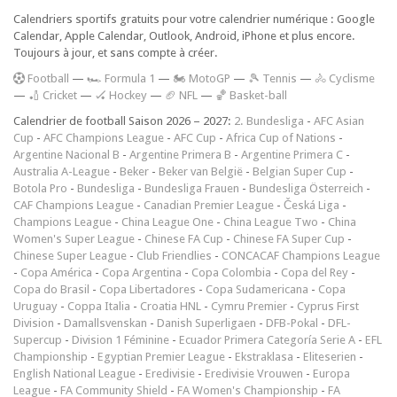
Calendriers sportifs gratuits pour votre calendrier numérique : Google
Calendar, Apple Calendar, Outlook, Android, iPhone et plus encore.
Toujours à jour, et sans compte à créer.
F
ootball
—
🏎️ Formula 1
—
🏍 MotoGP
—
🎾 Tennis
—
🚴 Cyclisme
—
🏏 Cricket
—
🏑 Hockey
—
🏈 NFL
—
🏀 Basket-ball
Calendrier de football Saison 2026 – 2027:
2. Bundesliga
-
AFC Asian
Cup
-
AFC Champions League
-
AFC Cup
-
Africa Cup of Nations
-
Argentine Nacional B
-
Argentine Primera B
-
Argentine Primera C
-
Australia A-League
-
Beker
-
Beker van België
-
Belgian Super Cup
-
Botola Pro
-
Bundesliga
-
Bundesliga Frauen
-
Bundesliga Österreich
-
CAF Champions League
-
Canadian Premier League
-
Česká Liga
-
Champions League
-
China League One
-
China League Two
-
China
Women's Super League
-
Chinese FA Cup
-
Chinese FA Super Cup
-
Chinese Super League
-
Club Friendlies
-
CONCACAF Champions League
-
Copa América
-
Copa Argentina
-
Copa Colombia
-
Copa del Rey
-
Copa do Brasil
-
Copa Libertadores
-
Copa Sudamericana
-
Copa
Uruguay
-
Coppa Italia
-
Croatia HNL
-
Cymru Premier
-
Cyprus First
Division
-
Damallsvenskan
-
Danish Superligaen
-
DFB-Pokal
-
DFL-
Supercup
-
Division 1 Féminine
-
Ecuador Primera Categoría Serie A
-
EFL
Championship
-
Egyptian Premier League
-
Ekstraklasa
-
Eliteserien
-
English National League
-
Eredivisie
-
Eredivisie Vrouwen
-
Europa
League
-
FA Community Shield
-
FA Women's Championship
-
FA