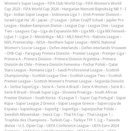
Women's Super League
-
FIFA Club World Cup
-
FIFA Women's World
Cup 2023
-
FIFA World Cup 2026
-
Hungarian Nemzeti Bajnokság NB 1
-
I
liga
-
Indian Super League
-
Indonesia Liga 1
-
Irish Premier Division
-
Israel Ligat Ha`Al
-
Japan - J1 League
-
Johan Cruijff Schaal
-
Jupiler Pro
League
-
Keuken Kampioen Divisie
-
League Cup
-
League One
-
League
Two
-
Leagues Cup
-
Liga de Expansión MX
-
Liga MX
-
Liga MX Femenil
-
Ligue 1
-
Ligue 2
-
Meistriliiga
-
MLS
-
MLS Next Pro
-
Nations League
-
NIFL Premiership
-
NISA
-
Northern Super League
-
NWSL National
Women's Soccer League
-
Oefen-interlands
-
Oefen-interlands Vrouwen
-
ÖFB-Cup
-
Paraguay Primera División
-
Premier League
-
Premjer-Liga
-
Primera A
-
Primera Division
-
Primera Division Argentina
-
Primera
División de Chile
-
Primera División Femenina
-
Puchar Polski
-
Qatar
Stars League
-
Romania Liga I
-
Saudi Professional League
-
Scottish
Championship
-
Scottish League One
-
Scottish League Two
-
Scottish
Premier League
-
Scottish Women's Premier League
-
Segunda División
A
-
Serbia SuperLiga
-
Serie A
-
Serie A Brazil
-
Serie A Women
-
Serie B
-
Serie B Brazil
-
Slovak Super Liga
-
Slovenia PrvaLiga
-
South African
Premier Division
-
South Korea - K League 1
-
Super Cup Portugal
-
Süper
Kupa
-
Super League 2 Greece
-
Super League Greece
-
Supercopa de
Espana
-
Superleague
-
Superlig
-
Superliga
-
Superpuchar Polski
-
Swedish Allsvenskan
-
Swiss Cup
-
Thai FA Cup
-
Thai League 1
-
Trophée des Champions
-
Turkish Cup
-
Türkiye TFF 1. Lig
-
Tweede
divisie
-
U.S. Open Cup
-
UEFA Conference League
-
UEFA Euro 2024