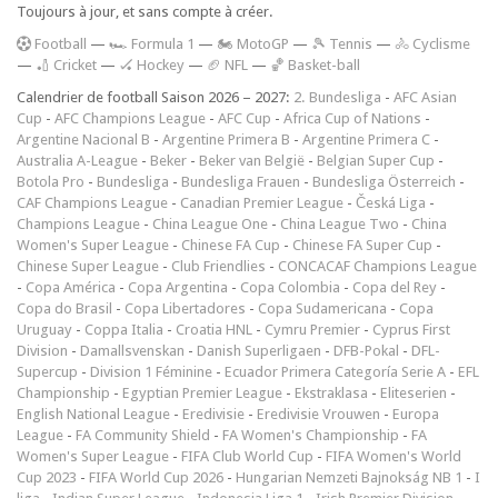
Toujours à jour, et sans compte à créer.
F
ootball
—
🏎️ Formula 1
—
🏍 MotoGP
—
🎾 Tennis
—
🚴 Cyclisme
—
🏏 Cricket
—
🏑 Hockey
—
🏈 NFL
—
🏀 Basket-ball
Calendrier de football Saison 2026 – 2027:
2. Bundesliga
-
AFC Asian
Cup
-
AFC Champions League
-
AFC Cup
-
Africa Cup of Nations
-
Argentine Nacional B
-
Argentine Primera B
-
Argentine Primera C
-
Australia A-League
-
Beker
-
Beker van België
-
Belgian Super Cup
-
Botola Pro
-
Bundesliga
-
Bundesliga Frauen
-
Bundesliga Österreich
-
CAF Champions League
-
Canadian Premier League
-
Česká Liga
-
Champions League
-
China League One
-
China League Two
-
China
Women's Super League
-
Chinese FA Cup
-
Chinese FA Super Cup
-
Chinese Super League
-
Club Friendlies
-
CONCACAF Champions League
-
Copa América
-
Copa Argentina
-
Copa Colombia
-
Copa del Rey
-
Copa do Brasil
-
Copa Libertadores
-
Copa Sudamericana
-
Copa
Uruguay
-
Coppa Italia
-
Croatia HNL
-
Cymru Premier
-
Cyprus First
Division
-
Damallsvenskan
-
Danish Superligaen
-
DFB-Pokal
-
DFL-
Supercup
-
Division 1 Féminine
-
Ecuador Primera Categoría Serie A
-
EFL
Championship
-
Egyptian Premier League
-
Ekstraklasa
-
Eliteserien
-
English National League
-
Eredivisie
-
Eredivisie Vrouwen
-
Europa
League
-
FA Community Shield
-
FA Women's Championship
-
FA
Women's Super League
-
FIFA Club World Cup
-
FIFA Women's World
Cup 2023
-
FIFA World Cup 2026
-
Hungarian Nemzeti Bajnokság NB 1
-
I