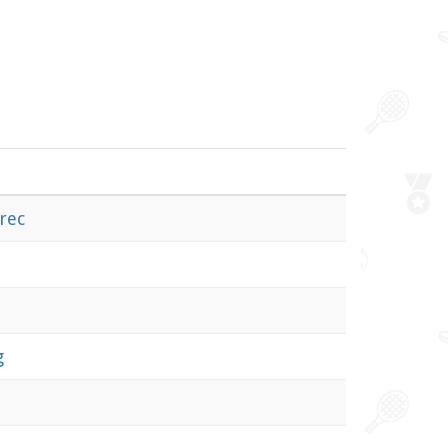
rec
g