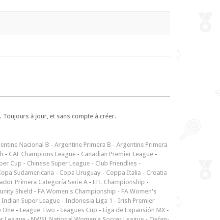
 Toujours à jour, et sans compte à créer.
entine Nacional B
-
Argentine Primera B
-
Argentine Primera
ch
-
CAF Champions League
-
Canadian Premier League
-
per Cup
-
Chinese Super League
-
Club Friendlies
-
Copa Sudamericana
-
Copa Uruguay
-
Coppa Italia
-
Croatia
ador Primera Categoría Serie A
-
EFL Championship
-
nity Shield
-
FA Women's Championship
-
FA Women's
-
Indian Super League
-
Indonesia Liga 1
-
Irish Premier
e One
-
League Two
-
Leagues Cup
-
Liga de Expansión MX
-
er League
-
NWSL National Women's Soccer League
-
Oefen-