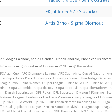
0
Hradec Králové
-
Banik Ostrava
0
FK Jablonec 97
-
Slovácko
0
Artis Brno
-
Sigma Olomouc
ue : Google Calendar, Apple Calendar, Outlook, Android, iPhone et plus encore.
🚴 Cyclisme
—
🏏 Cricket
—
🏑 Hockey
—
🏈 NFL
—
🏀 Basket-ball
FC Asian Cup
-
AFC Champions League
-
AFC Cup
-
Africa Cup of Nations
-
Arg
uper Cup
-
Botola Pro
-
Bundesliga
-
Bundesliga Frauen
-
Bundesliga Österrei
 League Two
-
China Women's Super League
-
Chinese FA Cup
-
Chinese FA Su
ntina
-
Copa Colombia
-
Copa del Rey
-
Copa do Brasil
-
Copa Libertadores
-
an
-
Danish Superligaen
-
DFB-Pokal
-
DFL-Supercup
-
Division 1 Féminine
-
Ecu
 National League
-
Eredivisie
-
Eredivisie Vrouwen
-
Europa League
-
FA Commu
Cup 2023
-
FIFA World Cup 2026
-
Hungarian Nemzeti Bajnokság NB 1
-
I liga
ff Schaal
-
Jupiler Pro League
-
Keuken Kampioen Divisie
-
League Cup
-
Leagu
LS
-
MLS Next Pro
-
Nations League
-
NIFL Premiership
-
NISA
-
Northern Sup