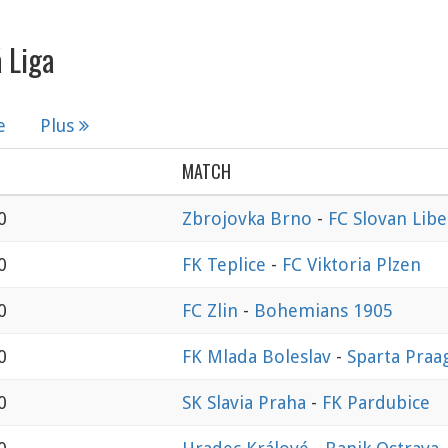
 Liga
e
Plus
MATCH
0
Zbrojovka Brno
-
FC Slovan Libe
0
FK Teplice
-
FC Viktoria Plzen
0
FC Zlin
-
Bohemians 1905
0
FK Mlada Boleslav
-
Sparta Praa
0
SK Slavia Praha
-
FK Pardubice