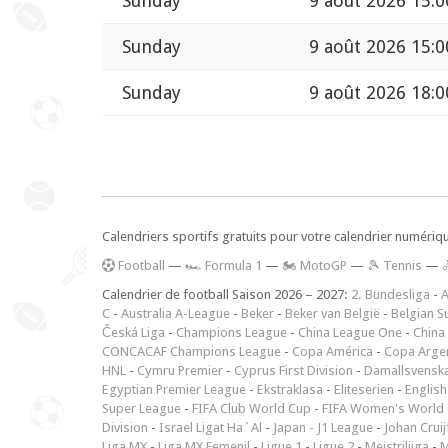
Sunday
9 août 2026 15:0
Sunday
9 août 2026 15:0
Sunday
9 août 2026 18:0
Calendriers sportifs gratuits pour votre calendrier numériq
F
ootball
—
🏎️ Formula 1
—
🏍 MotoGP
—
🎾 Tennis
—
Calendrier de football Saison 2026 – 2027:
2. Bundesliga
-
A
C
-
Australia A-League
-
Beker
-
Beker van België
-
Belgian S
Česká Liga
-
Champions League
-
China League One
-
China
CONCACAF Champions League
-
Copa América
-
Copa Arge
HNL
-
Cymru Premier
-
Cyprus First Division
-
Damallsvensk
Egyptian Premier League
-
Ekstraklasa
-
Eliteserien
-
English
Super League
-
FIFA Club World Cup
-
FIFA Women's World 
Division
-
Israel Ligat Ha`Al
-
Japan - J1 League
-
Johan Cruij
Liga MX
-
Liga MX Femenil
-
Ligue 1
-
Ligue 2
-
Meistriliiga
-
M