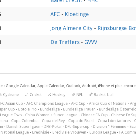
0
Barendrecht
-
HHC
5
AFC
-
Kloetinge
0
Jong Almere City
-
Rijnsburgse Bo
0
De Treffers
-
GVVV
ue : Google Calendar, Apple Calendar, Outlook, Android, iPhone et plus encore.
🚴 Cyclisme
—
🏏 Cricket
—
🏑 Hockey
—
🏈 NFL
—
🏀 Basket-ball
FC Asian Cup
-
AFC Champions League
-
AFC Cup
-
Africa Cup of Nations
-
Arg
uper Cup
-
Botola Pro
-
Bundesliga
-
Bundesliga Frauen
-
Bundesliga Österrei
 League Two
-
China Women's Super League
-
Chinese FA Cup
-
Chinese FA Su
ntina
-
Copa Colombia
-
Copa del Rey
-
Copa do Brasil
-
Copa Libertadores
-
an
-
Danish Superligaen
-
DFB-Pokal
-
DFL-Supercup
-
Division 1 Féminine
-
Ecu
 National League
-
Eredivisie
-
Eredivisie Vrouwen
-
Europa League
-
FA Commu