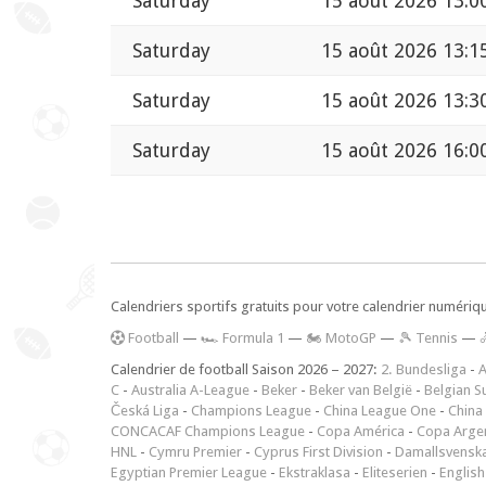
Saturday
15 août 2026 13:0
Saturday
15 août 2026 13:1
Saturday
15 août 2026 13:3
Saturday
15 août 2026 16:0
Calendriers sportifs gratuits pour votre calendrier numériq
F
ootball
—
🏎️ Formula 1
—
🏍 MotoGP
—
🎾 Tennis
—
Calendrier de football Saison 2026 – 2027:
2. Bundesliga
-
A
C
-
Australia A-League
-
Beker
-
Beker van België
-
Belgian S
Česká Liga
-
Champions League
-
China League One
-
China
CONCACAF Champions League
-
Copa América
-
Copa Arge
HNL
-
Cymru Premier
-
Cyprus First Division
-
Damallsvensk
Egyptian Premier League
-
Ekstraklasa
-
Eliteserien
-
English