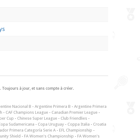
ys
 Toujours à jour, et sans compte à créer.
entine Nacional B
-
Argentine Primera B
-
Argentine Primera
ch
-
CAF Champions League
-
Canadian Premier League
-
per Cup
-
Chinese Super League
-
Club Friendlies
-
Copa Sudamericana
-
Copa Uruguay
-
Coppa Italia
-
Croatia
ador Primera Categoría Serie A
-
EFL Championship
-
nity Shield
-
FA Women's Championship
-
FA Women's