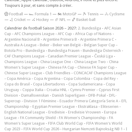
Toujours à jour, et sans compte à créer.
F
ootball
—
🏎️ Formula 1
—
🏍 MotoGP
—
🎾 Tennis
—
🚴 Cyclisme
—
🏏 Cricket
—
🏑 Hockey
—
🏈 NFL
—
🏀 Basket-ball
Calendrier de football Saison 2026 – 2027:
2. Bundesliga
-
AFC Asian
Cup
-
AFC Champions League
-
AFC Cup
-
Africa Cup of Nations
-
Argentine Nacional B
-
Argentine Primera B
-
Argentine Primera C
-
Australia A-League
-
Beker
-
Beker van België
-
Belgian Super Cup
-
Botola Pro
-
Bundesliga
-
Bundesliga Frauen
-
Bundesliga Österreich
-
CAF Champions League
-
Canadian Premier League
-
Česká Liga
-
Champions League
-
China League One
-
China League Two
-
China
Women's Super League
-
Chinese FA Cup
-
Chinese FA Super Cup
-
Chinese Super League
-
Club Friendlies
-
CONCACAF Champions League
-
Copa América
-
Copa Argentina
-
Copa Colombia
-
Copa del Rey
-
Copa do Brasil
-
Copa Libertadores
-
Copa Sudamericana
-
Copa
Uruguay
-
Coppa Italia
-
Croatia HNL
-
Cymru Premier
-
Cyprus First
Division
-
Damallsvenskan
-
Danish Superligaen
-
DFB-Pokal
-
DFL-
Supercup
-
Division 1 Féminine
-
Ecuador Primera Categoría Serie A
-
EFL
Championship
-
Egyptian Premier League
-
Ekstraklasa
-
Eliteserien
-
English National League
-
Eredivisie
-
Eredivisie Vrouwen
-
Europa
League
-
FA Community Shield
-
FA Women's Championship
-
FA
Women's Super League
-
FIFA Club World Cup
-
FIFA Women's World
Cup 2023
-
FIFA World Cup 2026
-
Hungarian Nemzeti Bajnokság NB 1
-
I