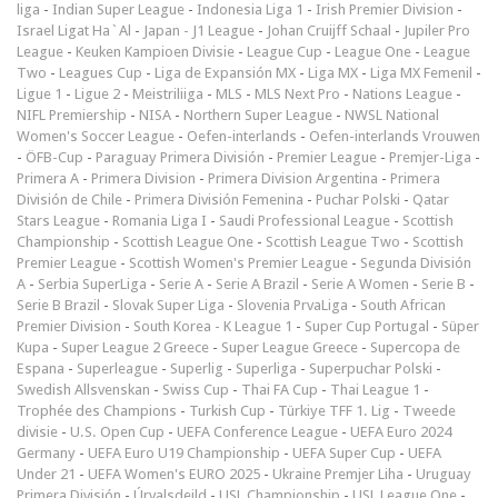
liga
-
Indian Super League
-
Indonesia Liga 1
-
Irish Premier Division
-
Israel Ligat Ha`Al
-
Japan - J1 League
-
Johan Cruijff Schaal
-
Jupiler Pro
League
-
Keuken Kampioen Divisie
-
League Cup
-
League One
-
League
Two
-
Leagues Cup
-
Liga de Expansión MX
-
Liga MX
-
Liga MX Femenil
-
Ligue 1
-
Ligue 2
-
Meistriliiga
-
MLS
-
MLS Next Pro
-
Nations League
-
NIFL Premiership
-
NISA
-
Northern Super League
-
NWSL National
Women's Soccer League
-
Oefen-interlands
-
Oefen-interlands Vrouwen
-
ÖFB-Cup
-
Paraguay Primera División
-
Premier League
-
Premjer-Liga
-
Primera A
-
Primera Division
-
Primera Division Argentina
-
Primera
División de Chile
-
Primera División Femenina
-
Puchar Polski
-
Qatar
Stars League
-
Romania Liga I
-
Saudi Professional League
-
Scottish
Championship
-
Scottish League One
-
Scottish League Two
-
Scottish
Premier League
-
Scottish Women's Premier League
-
Segunda División
A
-
Serbia SuperLiga
-
Serie A
-
Serie A Brazil
-
Serie A Women
-
Serie B
-
Serie B Brazil
-
Slovak Super Liga
-
Slovenia PrvaLiga
-
South African
Premier Division
-
South Korea - K League 1
-
Super Cup Portugal
-
Süper
Kupa
-
Super League 2 Greece
-
Super League Greece
-
Supercopa de
Espana
-
Superleague
-
Superlig
-
Superliga
-
Superpuchar Polski
-
Swedish Allsvenskan
-
Swiss Cup
-
Thai FA Cup
-
Thai League 1
-
Trophée des Champions
-
Turkish Cup
-
Türkiye TFF 1. Lig
-
Tweede
divisie
-
U.S. Open Cup
-
UEFA Conference League
-
UEFA Euro 2024
Germany
-
UEFA Euro U19 Championship
-
UEFA Super Cup
-
UEFA
Under 21
-
UEFA Women's EURO 2025
-
Ukraine Premjer Liha
-
Uruguay
Primera División
-
Úrvalsdeild
-
USL Championship
-
USL League One
-