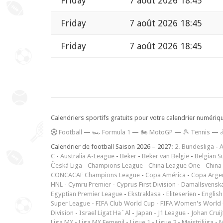
Friday
7 août 2026 18:45
Friday
7 août 2026 18:45
Friday
7 août 2026 18:45
Calendriers sportifs gratuits pour votre calendrier numériq
F
ootball
—
🏎️ Formula 1
—
🏍 MotoGP
—
🎾 Tennis
—
Calendrier de football Saison 2026 – 2027:
2. Bundesliga
-
A
C
-
Australia A-League
-
Beker
-
Beker van België
-
Belgian S
Česká Liga
-
Champions League
-
China League One
-
China
CONCACAF Champions League
-
Copa América
-
Copa Arge
HNL
-
Cymru Premier
-
Cyprus First Division
-
Damallsvensk
Egyptian Premier League
-
Ekstraklasa
-
Eliteserien
-
English
Super League
-
FIFA Club World Cup
-
FIFA Women's World 
Division
-
Israel Ligat Ha`Al
-
Japan - J1 League
-
Johan Cruij
Liga MX
-
Liga MX Femenil
-
Ligue 1
-
Ligue 2
-
Meistriliiga
-
M