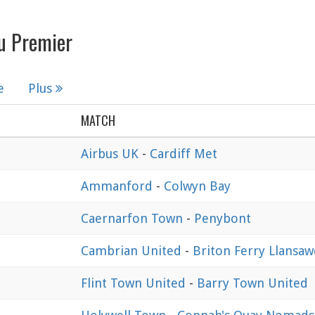
u Premier
e
Plus
MATCH
Airbus UK
-
Cardiff Met
Ammanford
-
Colwyn Bay
Caernarfon Town
-
Penybont
Cambrian United
-
Briton Ferry Llansaw
Flint Town United
-
Barry Town United