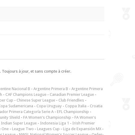
 Toujours à jour, et sans compte à créer.
entine Nacional B
-
Argentine Primera B
-
Argentine Primera
ch
-
CAF Champions League
-
Canadian Premier League
-
per Cup
-
Chinese Super League
-
Club Friendlies
-
Copa Sudamericana
-
Copa Uruguay
-
Coppa Italia
-
Croatia
ador Primera Categoría Serie A
-
EFL Championship
-
nity Shield
-
FA Women's Championship
-
FA Women's
-
Indian Super League
-
Indonesia Liga 1
-
Irish Premier
e One
-
League Two
-
Leagues Cup
-
Liga de Expansión MX
-
er League
-
NWSL National Women's Soccer League
-
Oefen-