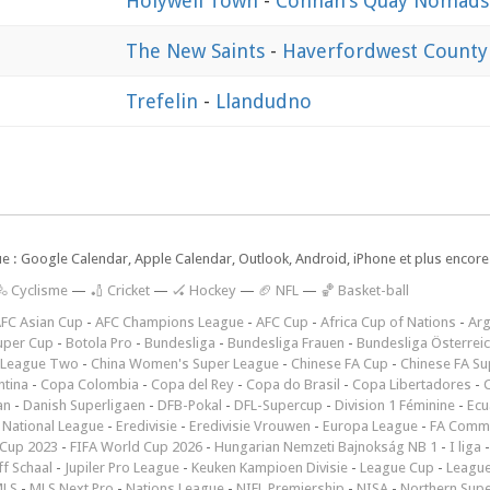
Holywell Town
-
Connah's Quay Nomads
The New Saints
-
Haverfordwest County
Trefelin
-
Llandudno
ue : Google Calendar, Apple Calendar, Outlook, Android, iPhone et plus encore.
🚴 Cyclisme
—
🏏 Cricket
—
🏑 Hockey
—
🏈 NFL
—
🏀 Basket-ball
FC Asian Cup
-
AFC Champions League
-
AFC Cup
-
Africa Cup of Nations
-
Arg
uper Cup
-
Botola Pro
-
Bundesliga
-
Bundesliga Frauen
-
Bundesliga Österrei
 League Two
-
China Women's Super League
-
Chinese FA Cup
-
Chinese FA Su
ntina
-
Copa Colombia
-
Copa del Rey
-
Copa do Brasil
-
Copa Libertadores
-
an
-
Danish Superligaen
-
DFB-Pokal
-
DFL-Supercup
-
Division 1 Féminine
-
Ecu
 National League
-
Eredivisie
-
Eredivisie Vrouwen
-
Europa League
-
FA Commu
Cup 2023
-
FIFA World Cup 2026
-
Hungarian Nemzeti Bajnokság NB 1
-
I liga
ff Schaal
-
Jupiler Pro League
-
Keuken Kampioen Divisie
-
League Cup
-
Leagu
LS
-
MLS Next Pro
-
Nations League
-
NIFL Premiership
-
NISA
-
Northern Sup