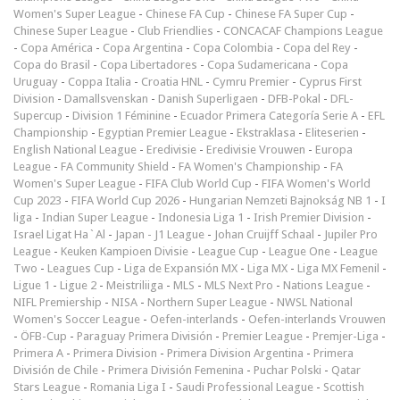
Women's Super League
-
Chinese FA Cup
-
Chinese FA Super Cup
-
Chinese Super League
-
Club Friendlies
-
CONCACAF Champions League
-
Copa América
-
Copa Argentina
-
Copa Colombia
-
Copa del Rey
-
Copa do Brasil
-
Copa Libertadores
-
Copa Sudamericana
-
Copa
Uruguay
-
Coppa Italia
-
Croatia HNL
-
Cymru Premier
-
Cyprus First
Division
-
Damallsvenskan
-
Danish Superligaen
-
DFB-Pokal
-
DFL-
Supercup
-
Division 1 Féminine
-
Ecuador Primera Categoría Serie A
-
EFL
Championship
-
Egyptian Premier League
-
Ekstraklasa
-
Eliteserien
-
English National League
-
Eredivisie
-
Eredivisie Vrouwen
-
Europa
League
-
FA Community Shield
-
FA Women's Championship
-
FA
Women's Super League
-
FIFA Club World Cup
-
FIFA Women's World
Cup 2023
-
FIFA World Cup 2026
-
Hungarian Nemzeti Bajnokság NB 1
-
I
liga
-
Indian Super League
-
Indonesia Liga 1
-
Irish Premier Division
-
Israel Ligat Ha`Al
-
Japan - J1 League
-
Johan Cruijff Schaal
-
Jupiler Pro
League
-
Keuken Kampioen Divisie
-
League Cup
-
League One
-
League
Two
-
Leagues Cup
-
Liga de Expansión MX
-
Liga MX
-
Liga MX Femenil
-
Ligue 1
-
Ligue 2
-
Meistriliiga
-
MLS
-
MLS Next Pro
-
Nations League
-
NIFL Premiership
-
NISA
-
Northern Super League
-
NWSL National
Women's Soccer League
-
Oefen-interlands
-
Oefen-interlands Vrouwen
-
ÖFB-Cup
-
Paraguay Primera División
-
Premier League
-
Premjer-Liga
-
Primera A
-
Primera Division
-
Primera Division Argentina
-
Primera
División de Chile
-
Primera División Femenina
-
Puchar Polski
-
Qatar
Stars League
-
Romania Liga I
-
Saudi Professional League
-
Scottish