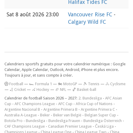
Halifax Tides FC
Sat
8 août 2026 23:00
Vancouver Rise FC
-
Calgary Wild FC
Calendriers sportifs gratuits pour votre calendrier numérique : Google
Calendar, Apple Calendar, Outlook, Android, iPhone et plus encore.
Toujours à jour, et sans compte à créer.
F
ootball
—
🏎️ Formula 1
—
🏍 MotoGP
—
🎾 Tennis
—
🚴 Cyclisme
—
🏏 Cricket
—
🏑 Hockey
—
🏈 NFL
—
🏀 Basket-ball
Calendrier de football Saison 2026 – 2027:
2. Bundesliga
-
AFC Asian
Cup
-
AFC Champions League
-
AFC Cup
-
Africa Cup of Nations
-
Argentine Nacional B
-
Argentine Primera B
-
Argentine Primera C
-
Australia A-League
-
Beker
-
Beker van België
-
Belgian Super Cup
-
Botola Pro
-
Bundesliga
-
Bundesliga Frauen
-
Bundesliga Österreich
-
CAF Champions League
-
Canadian Premier League
-
Česká Liga
-
Champions League
-
China League One
-
China League Two
-
China