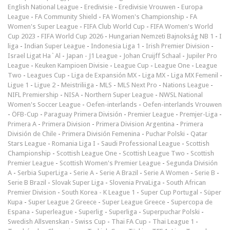
English National League
-
Eredivisie
-
Eredivisie Vrouwen
-
Europa
League
-
FA Community Shield
-
FA Women's Championship
-
FA
Women's Super League
-
FIFA Club World Cup
-
FIFA Women's World
Cup 2023
-
FIFA World Cup 2026
-
Hungarian Nemzeti Bajnokság NB 1
-
I
liga
-
Indian Super League
-
Indonesia Liga 1
-
Irish Premier Division
-
Israel Ligat Ha`Al
-
Japan - J1 League
-
Johan Cruijff Schaal
-
Jupiler Pro
League
-
Keuken Kampioen Divisie
-
League Cup
-
League One
-
League
Two
-
Leagues Cup
-
Liga de Expansión MX
-
Liga MX
-
Liga MX Femenil
-
Ligue 1
-
Ligue 2
-
Meistriliiga
-
MLS
-
MLS Next Pro
-
Nations League
-
NIFL Premiership
-
NISA
-
Northern Super League
-
NWSL National
Women's Soccer League
-
Oefen-interlands
-
Oefen-interlands Vrouwen
-
ÖFB-Cup
-
Paraguay Primera División
-
Premier League
-
Premjer-Liga
-
Primera A
-
Primera Division
-
Primera Division Argentina
-
Primera
División de Chile
-
Primera División Femenina
-
Puchar Polski
-
Qatar
Stars League
-
Romania Liga I
-
Saudi Professional League
-
Scottish
Championship
-
Scottish League One
-
Scottish League Two
-
Scottish
Premier League
-
Scottish Women's Premier League
-
Segunda División
A
-
Serbia SuperLiga
-
Serie A
-
Serie A Brazil
-
Serie A Women
-
Serie B
-
Serie B Brazil
-
Slovak Super Liga
-
Slovenia PrvaLiga
-
South African
Premier Division
-
South Korea - K League 1
-
Super Cup Portugal
-
Süper
Kupa
-
Super League 2 Greece
-
Super League Greece
-
Supercopa de
Espana
-
Superleague
-
Superlig
-
Superliga
-
Superpuchar Polski
-
Swedish Allsvenskan
-
Swiss Cup
-
Thai FA Cup
-
Thai League 1
-