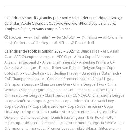
Calendriers sportifs gratuits pour votre calendrier numérique : Google
Calendar, Apple Calendar, Outlook, Android, iPhone et plus encore.
Toujours à jour, et sans compte à créer.
F
ootball
—
🏎️ Formula 1
—
🏍 MotoGP
—
🎾 Tennis
—
🚴 Cyclisme
—
🏏 Cricket
—
🏑 Hockey
—
🏈 NFL
—
🏀 Basket-ball
Calendrier de football Saison 2026 – 2027:
2. Bundesliga
-
AFC Asian
Cup
-
AFC Champions League
-
AFC Cup
-
Africa Cup of Nations
-
Argentine Nacional B
-
Argentine Primera B
-
Argentine Primera C
-
Australia A-League
-
Beker
-
Beker van België
-
Belgian Super Cup
-
Botola Pro
-
Bundesliga
-
Bundesliga Frauen
-
Bundesliga Österreich
-
CAF Champions League
-
Canadian Premier League
-
Česká Liga
-
Champions League
-
China League One
-
China League Two
-
China
Women's Super League
-
Chinese FA Cup
-
Chinese FA Super Cup
-
Chinese Super League
-
Club Friendlies
-
CONCACAF Champions League
-
Copa América
-
Copa Argentina
-
Copa Colombia
-
Copa del Rey
-
Copa do Brasil
-
Copa Libertadores
-
Copa Sudamericana
-
Copa
Uruguay
-
Coppa Italia
-
Croatia HNL
-
Cymru Premier
-
Cyprus First
Division
-
Damallsvenskan
-
Danish Superligaen
-
DFB-Pokal
-
DFL-
Supercup
-
Division 1 Féminine
-
Ecuador Primera Categoría Serie A
-
EFL
Championship
-
Egyptian Premier League
-
Ekstraklasa
-
Eliteserien
-