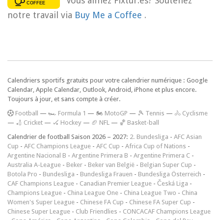
Vous aimez Fixtur.es? Soutenez
notre travail via
Buy Me a Coffee
.
Calendriers sportifs gratuits pour votre calendrier numérique : Google
Calendar, Apple Calendar, Outlook, Android, iPhone et plus encore.
Toujours à jour, et sans compte à créer.
F
ootball
—
🏎️ Formula 1
—
🏍 MotoGP
—
🎾 Tennis
—
🚴 Cyclisme
—
🏏 Cricket
—
🏑 Hockey
—
🏈 NFL
—
🏀 Basket-ball
Calendrier de football Saison 2026 – 2027:
2. Bundesliga
-
AFC Asian
Cup
-
AFC Champions League
-
AFC Cup
-
Africa Cup of Nations
-
Argentine Nacional B
-
Argentine Primera B
-
Argentine Primera C
-
Australia A-League
-
Beker
-
Beker van België
-
Belgian Super Cup
-
Botola Pro
-
Bundesliga
-
Bundesliga Frauen
-
Bundesliga Österreich
-
CAF Champions League
-
Canadian Premier League
-
Česká Liga
-
Champions League
-
China League One
-
China League Two
-
China
Women's Super League
-
Chinese FA Cup
-
Chinese FA Super Cup
-
Chinese Super League
-
Club Friendlies
-
CONCACAF Champions League