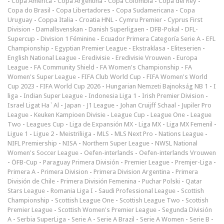
-
Copa América
-
Copa Argentina
-
Copa Colombia
-
Copa del Rey
-
Copa do Brasil
-
Copa Libertadores
-
Copa Sudamericana
-
Copa
Uruguay
-
Coppa Italia
-
Croatia HNL
-
Cymru Premier
-
Cyprus First
Division
-
Damallsvenskan
-
Danish Superligaen
-
DFB-Pokal
-
DFL-
Supercup
-
Division 1 Féminine
-
Ecuador Primera Categoría Serie A
-
EFL
Championship
-
Egyptian Premier League
-
Ekstraklasa
-
Eliteserien
-
English National League
-
Eredivisie
-
Eredivisie Vrouwen
-
Europa
League
-
FA Community Shield
-
FA Women's Championship
-
FA
Women's Super League
-
FIFA Club World Cup
-
FIFA Women's World
Cup 2023
-
FIFA World Cup 2026
-
Hungarian Nemzeti Bajnokság NB 1
-
I
liga
-
Indian Super League
-
Indonesia Liga 1
-
Irish Premier Division
-
Israel Ligat Ha`Al
-
Japan - J1 League
-
Johan Cruijff Schaal
-
Jupiler Pro
League
-
Keuken Kampioen Divisie
-
League Cup
-
League One
-
League
Two
-
Leagues Cup
-
Liga de Expansión MX
-
Liga MX
-
Liga MX Femenil
-
Ligue 1
-
Ligue 2
-
Meistriliiga
-
MLS
-
MLS Next Pro
-
Nations League
-
NIFL Premiership
-
NISA
-
Northern Super League
-
NWSL National
Women's Soccer League
-
Oefen-interlands
-
Oefen-interlands Vrouwen
-
ÖFB-Cup
-
Paraguay Primera División
-
Premier League
-
Premjer-Liga
-
Primera A
-
Primera Division
-
Primera Division Argentina
-
Primera
División de Chile
-
Primera División Femenina
-
Puchar Polski
-
Qatar
Stars League
-
Romania Liga I
-
Saudi Professional League
-
Scottish
Championship
-
Scottish League One
-
Scottish League Two
-
Scottish
Premier League
-
Scottish Women's Premier League
-
Segunda División
A
-
Serbia SuperLiga
-
Serie A
-
Serie A Brazil
-
Serie A Women
-
Serie B
-