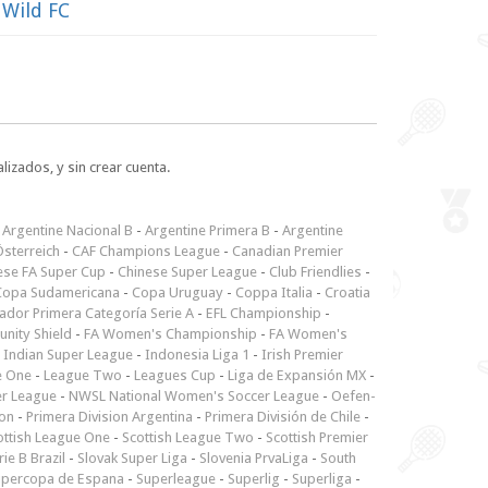
 Wild FC
lizados, y sin crear cuenta.
-
Argentine Nacional B
-
Argentine Primera B
-
Argentine
sterreich
-
CAF Champions League
-
Canadian Premier
ese FA Super Cup
-
Chinese Super League
-
Club Friendlies
-
Copa Sudamericana
-
Copa Uruguay
-
Coppa Italia
-
Croatia
ador Primera Categoría Serie A
-
EFL Championship
-
nity Shield
-
FA Women's Championship
-
FA Women's
-
Indian Super League
-
Indonesia Liga 1
-
Irish Premier
e One
-
League Two
-
Leagues Cup
-
Liga de Expansión MX
-
er League
-
NWSL National Women's Soccer League
-
Oefen-
ion
-
Primera Division Argentina
-
Primera División de Chile
-
ottish League One
-
Scottish League Two
-
Scottish Premier
rie B Brazil
-
Slovak Super Liga
-
Slovenia PrvaLiga
-
South
upercopa de Espana
-
Superleague
-
Superlig
-
Superliga
-