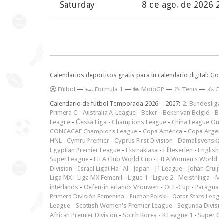
Saturday
8 de ago. de 2026 
Calendarios deportivos gratis para tu calendario digital: G
F
útbol
—
🏎️ Formula 1
—
🏍 MotoGP
—
🎾 Tenis
—
🚴 C
Calendario de fútbol Temporada 2026 – 2027:
2. Bundeslig
Primera C
-
Australia A-League
-
Beker
-
Beker van België
-
B
League
-
Česká Liga
-
Champions League
-
China League O
CONCACAF Champions League
-
Copa América
-
Copa Arge
HNL
-
Cymru Premier
-
Cyprus First Division
-
Damallsvensk
Egyptian Premier League
-
Ekstraklasa
-
Eliteserien
-
English
Super League
-
FIFA Club World Cup
-
FIFA Women's World 
Division
-
Israel Ligat Ha`Al
-
Japan - J1 League
-
Johan Cruij
Liga MX
-
Liga MX Femenil
-
Ligue 1
-
Ligue 2
-
Meistriliiga
-
M
interlands
-
Oefen-interlands Vrouwen
-
ÖFB-Cup
-
Paraguay
Primera División Femenina
-
Puchar Polski
-
Qatar Stars Lea
League
-
Scottish Women's Premier League
-
Segunda Divis
African Premier Division
-
South Korea - K League 1
-
Super 