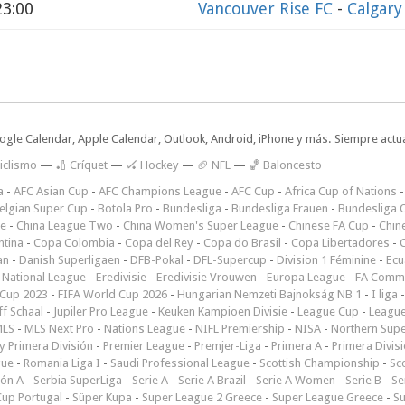
23:00
Vancouver Rise FC
-
Calgary
oogle Calendar, Apple Calendar, Outlook, Android, iPhone y más. Siempre actua
iclismo
—
🏏 Críquet
—
🏑 Hockey
—
🏈 NFL
—
🏀 Baloncesto
a
-
AFC Asian Cup
-
AFC Champions League
-
AFC Cup
-
Africa Cup of Nations
elgian Super Cup
-
Botola Pro
-
Bundesliga
-
Bundesliga Frauen
-
Bundesliga Ö
ne
-
China League Two
-
China Women's Super League
-
Chinese FA Cup
-
Chin
ntina
-
Copa Colombia
-
Copa del Rey
-
Copa do Brasil
-
Copa Libertadores
-
an
-
Danish Superligaen
-
DFB-Pokal
-
DFL-Supercup
-
Division 1 Féminine
-
Ecu
 National League
-
Eredivisie
-
Eredivisie Vrouwen
-
Europa League
-
FA Commu
Cup 2023
-
FIFA World Cup 2026
-
Hungarian Nemzeti Bajnokság NB 1
-
I liga
ff Schaal
-
Jupiler Pro League
-
Keuken Kampioen Divisie
-
League Cup
-
Leagu
LS
-
MLS Next Pro
-
Nations League
-
NIFL Premiership
-
NISA
-
Northern Sup
 Primera División
-
Premier League
-
Premjer-Liga
-
Primera A
-
Primera Divis
gue
-
Romania Liga I
-
Saudi Professional League
-
Scottish Championship
-
Sc
ión A
-
Serbia SuperLiga
-
Serie A
-
Serie A Brazil
-
Serie A Women
-
Serie B
-
Se
Cup Portugal
-
Süper Kupa
-
Super League 2 Greece
-
Super League Greece
-
S