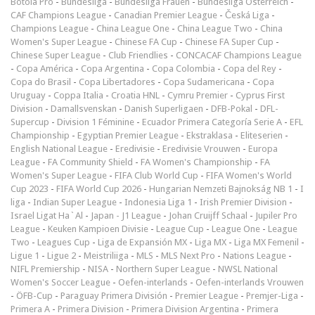
Botola Pro
-
Bundesliga
-
Bundesliga Frauen
-
Bundesliga Österreich
-
CAF Champions League
-
Canadian Premier League
-
Česká Liga
-
Champions League
-
China League One
-
China League Two
-
China
Women's Super League
-
Chinese FA Cup
-
Chinese FA Super Cup
-
Chinese Super League
-
Club Friendlies
-
CONCACAF Champions League
-
Copa América
-
Copa Argentina
-
Copa Colombia
-
Copa del Rey
-
Copa do Brasil
-
Copa Libertadores
-
Copa Sudamericana
-
Copa
Uruguay
-
Coppa Italia
-
Croatia HNL
-
Cymru Premier
-
Cyprus First
Division
-
Damallsvenskan
-
Danish Superligaen
-
DFB-Pokal
-
DFL-
Supercup
-
Division 1 Féminine
-
Ecuador Primera Categoría Serie A
-
EFL
Championship
-
Egyptian Premier League
-
Ekstraklasa
-
Eliteserien
-
English National League
-
Eredivisie
-
Eredivisie Vrouwen
-
Europa
League
-
FA Community Shield
-
FA Women's Championship
-
FA
Women's Super League
-
FIFA Club World Cup
-
FIFA Women's World
Cup 2023
-
FIFA World Cup 2026
-
Hungarian Nemzeti Bajnokság NB 1
-
I
liga
-
Indian Super League
-
Indonesia Liga 1
-
Irish Premier Division
-
Israel Ligat Ha`Al
-
Japan - J1 League
-
Johan Cruijff Schaal
-
Jupiler Pro
League
-
Keuken Kampioen Divisie
-
League Cup
-
League One
-
League
Two
-
Leagues Cup
-
Liga de Expansión MX
-
Liga MX
-
Liga MX Femenil
-
Ligue 1
-
Ligue 2
-
Meistriliiga
-
MLS
-
MLS Next Pro
-
Nations League
-
NIFL Premiership
-
NISA
-
Northern Super League
-
NWSL National
Women's Soccer League
-
Oefen-interlands
-
Oefen-interlands Vrouwen
-
ÖFB-Cup
-
Paraguay Primera División
-
Premier League
-
Premjer-Liga
-
Primera A
-
Primera Division
-
Primera Division Argentina
-
Primera