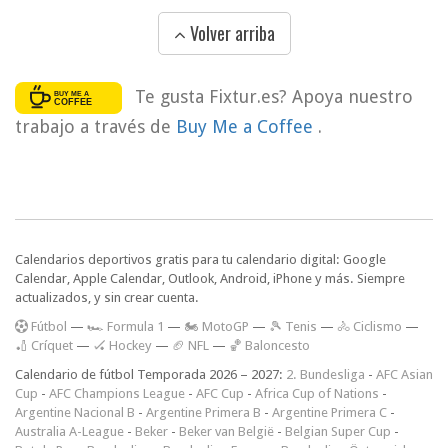
Volver arriba
Te gusta Fixtur.es? Apoya nuestro
trabajo a través de
Buy Me a Coffee
.
Calendarios deportivos gratis para tu calendario digital: Google
Calendar, Apple Calendar, Outlook, Android, iPhone y más. Siempre
actualizados, y sin crear cuenta.
F
útbol
—
🏎️ Formula 1
—
🏍 MotoGP
—
🎾 Tenis
—
🚴 Ciclismo
—
🏏 Críquet
—
🏑 Hockey
—
🏈 NFL
—
🏀 Baloncesto
Calendario de fútbol Temporada 2026 – 2027:
2. Bundesliga
-
AFC Asian
Cup
-
AFC Champions League
-
AFC Cup
-
Africa Cup of Nations
-
Argentine Nacional B
-
Argentine Primera B
-
Argentine Primera C
-
Australia A-League
-
Beker
-
Beker van België
-
Belgian Super Cup
-