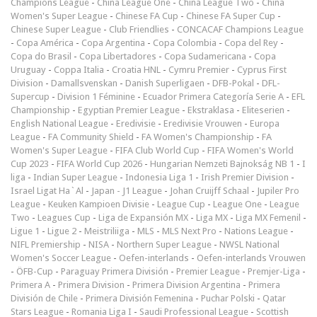
Champions League
-
China League One
-
China League Two
-
China
Women's Super League
-
Chinese FA Cup
-
Chinese FA Super Cup
-
Chinese Super League
-
Club Friendlies
-
CONCACAF Champions League
-
Copa América
-
Copa Argentina
-
Copa Colombia
-
Copa del Rey
-
Copa do Brasil
-
Copa Libertadores
-
Copa Sudamericana
-
Copa
Uruguay
-
Coppa Italia
-
Croatia HNL
-
Cymru Premier
-
Cyprus First
Division
-
Damallsvenskan
-
Danish Superligaen
-
DFB-Pokal
-
DFL-
Supercup
-
Division 1 Féminine
-
Ecuador Primera Categoría Serie A
-
EFL
Championship
-
Egyptian Premier League
-
Ekstraklasa
-
Eliteserien
-
English National League
-
Eredivisie
-
Eredivisie Vrouwen
-
Europa
League
-
FA Community Shield
-
FA Women's Championship
-
FA
Women's Super League
-
FIFA Club World Cup
-
FIFA Women's World
Cup 2023
-
FIFA World Cup 2026
-
Hungarian Nemzeti Bajnokság NB 1
-
I
liga
-
Indian Super League
-
Indonesia Liga 1
-
Irish Premier Division
-
Israel Ligat Ha`Al
-
Japan - J1 League
-
Johan Cruijff Schaal
-
Jupiler Pro
League
-
Keuken Kampioen Divisie
-
League Cup
-
League One
-
League
Two
-
Leagues Cup
-
Liga de Expansión MX
-
Liga MX
-
Liga MX Femenil
-
Ligue 1
-
Ligue 2
-
Meistriliiga
-
MLS
-
MLS Next Pro
-
Nations League
-
NIFL Premiership
-
NISA
-
Northern Super League
-
NWSL National
Women's Soccer League
-
Oefen-interlands
-
Oefen-interlands Vrouwen
-
ÖFB-Cup
-
Paraguay Primera División
-
Premier League
-
Premjer-Liga
-
Primera A
-
Primera Division
-
Primera Division Argentina
-
Primera
División de Chile
-
Primera División Femenina
-
Puchar Polski
-
Qatar
Stars League
-
Romania Liga I
-
Saudi Professional League
-
Scottish