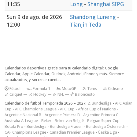
11:35
Long
-
Shanghai SIPG
Sun
9 de ago. de 2026
Shandong Luneng
-
12:00
Tianjin Teda
Calendarios deportivos gratis para tu calendario digital: Google
Calendar, Apple Calendar, Outlook, Android, iPhone y más. Siempre
actualizados, y sin crear cuenta.
F
útbol
—
🏎️ Formula 1
—
🏍 MotoGP
—
🎾 Tenis
—
🚴 Ciclismo
—
🏏 Críquet
—
🏑 Hockey
—
🏈 NFL
—
🏀 Baloncesto
Calendario de fútbol Temporada 2026 – 2027:
2. Bundesliga
-
AFC Asian
Cup
-
AFC Champions League
-
AFC Cup
-
Africa Cup of Nations
-
Argentine Nacional B
-
Argentine Primera B
-
Argentine Primera C
-
Australia A-League
-
Beker
-
Beker van België
-
Belgian Super Cup
-
Botola Pro
-
Bundesliga
-
Bundesliga Frauen
-
Bundesliga Österreich
-
CAF Champions League
-
Canadian Premier League
-
Česká Liga
-