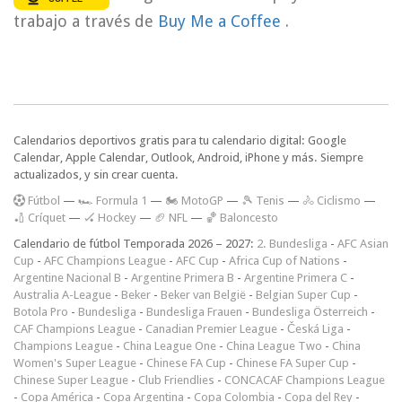
trabajo a través de
Buy Me a Coffee
.
Calendarios deportivos gratis para tu calendario digital: Google
Calendar, Apple Calendar, Outlook, Android, iPhone y más. Siempre
actualizados, y sin crear cuenta.
F
útbol
—
🏎️ Formula 1
—
🏍 MotoGP
—
🎾 Tenis
—
🚴 Ciclismo
—
🏏 Críquet
—
🏑 Hockey
—
🏈 NFL
—
🏀 Baloncesto
Calendario de fútbol Temporada 2026 – 2027:
2. Bundesliga
-
AFC Asian
Cup
-
AFC Champions League
-
AFC Cup
-
Africa Cup of Nations
-
Argentine Nacional B
-
Argentine Primera B
-
Argentine Primera C
-
Australia A-League
-
Beker
-
Beker van België
-
Belgian Super Cup
-
Botola Pro
-
Bundesliga
-
Bundesliga Frauen
-
Bundesliga Österreich
-
CAF Champions League
-
Canadian Premier League
-
Česká Liga
-
Champions League
-
China League One
-
China League Two
-
China
Women's Super League
-
Chinese FA Cup
-
Chinese FA Super Cup
-
Chinese Super League
-
Club Friendlies
-
CONCACAF Champions League
-
Copa América
-
Copa Argentina
-
Copa Colombia
-
Copa del Rey
-