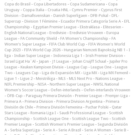
Copa do Brasil
-
Copa Libertadores
-
Copa Sudamericana
-
Copa
Uruguay
-
Coppa Italia
-
Croatia HNL
-
Cymru Premier
-
Cyprus First
Division
-
Damallsvenskan
-
Danish Superligaen
-
DFB-Pokal
-
DFL-
Supercup
-
Division 1 Féminine
-
Ecuador Primera Categoría Serie A
-
EFL
Championship
-
Egyptian Premier League
-
Ekstraklasa
-
Eliteserien
-
English National League
-
Eredivisie
-
Eredivisie Vrouwen
-
Europa
League
-
FA Community Shield
-
FA Women's Championship
-
FA
Women's Super League
-
FIFA Club World Cup
-
FIFA Women's World
Cup 2023
-
FIFA World Cup 2026
-
Hungarian Nemzeti Bajnokság NB 1
-
I
liga
-
Indian Super League
-
Indonesia Liga 1
-
Irish Premier Division
-
Israel Ligat Ha`Al
-
Japan - J1 League
-
Johan Cruijff Schaal
-
Jupiler Pro
League
-
Keuken Kampioen Divisie
-
League Cup
-
League One
-
League
Two
-
Leagues Cup
-
Liga de Expansión MX
-
Liga MX
-
Liga MX Femenil
-
Ligue 1
-
Ligue 2
-
Meistriliiga
-
MLS
-
MLS Next Pro
-
Nations League
-
NIFL Premiership
-
NISA
-
Northern Super League
-
NWSL National
Women's Soccer League
-
Oefen-interlands
-
Oefen-interlands Vrouwen
-
ÖFB-Cup
-
Paraguay Primera División
-
Premier League
-
Premjer-Liga
-
Primera A
-
Primera Division
-
Primera Division Argentina
-
Primera
División de Chile
-
Primera División Femenina
-
Puchar Polski
-
Qatar
Stars League
-
Romania Liga I
-
Saudi Professional League
-
Scottish
Championship
-
Scottish League One
-
Scottish League Two
-
Scottish
Premier League
-
Scottish Women's Premier League
-
Segunda División
A
-
Serbia SuperLiga
-
Serie A
-
Serie A Brazil
-
Serie A Women
-
Serie B
-