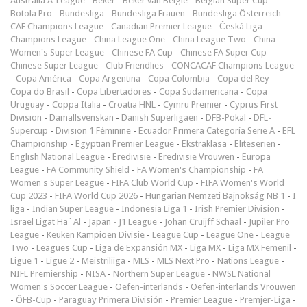
Australia A-League
-
Beker
-
Beker van België
-
Belgian Super Cup
-
Botola Pro
-
Bundesliga
-
Bundesliga Frauen
-
Bundesliga Österreich
-
CAF Champions League
-
Canadian Premier League
-
Česká Liga
-
Champions League
-
China League One
-
China League Two
-
China
Women's Super League
-
Chinese FA Cup
-
Chinese FA Super Cup
-
Chinese Super League
-
Club Friendlies
-
CONCACAF Champions League
-
Copa América
-
Copa Argentina
-
Copa Colombia
-
Copa del Rey
-
Copa do Brasil
-
Copa Libertadores
-
Copa Sudamericana
-
Copa
Uruguay
-
Coppa Italia
-
Croatia HNL
-
Cymru Premier
-
Cyprus First
Division
-
Damallsvenskan
-
Danish Superligaen
-
DFB-Pokal
-
DFL-
Supercup
-
Division 1 Féminine
-
Ecuador Primera Categoría Serie A
-
EFL
Championship
-
Egyptian Premier League
-
Ekstraklasa
-
Eliteserien
-
English National League
-
Eredivisie
-
Eredivisie Vrouwen
-
Europa
League
-
FA Community Shield
-
FA Women's Championship
-
FA
Women's Super League
-
FIFA Club World Cup
-
FIFA Women's World
Cup 2023
-
FIFA World Cup 2026
-
Hungarian Nemzeti Bajnokság NB 1
-
I
liga
-
Indian Super League
-
Indonesia Liga 1
-
Irish Premier Division
-
Israel Ligat Ha`Al
-
Japan - J1 League
-
Johan Cruijff Schaal
-
Jupiler Pro
League
-
Keuken Kampioen Divisie
-
League Cup
-
League One
-
League
Two
-
Leagues Cup
-
Liga de Expansión MX
-
Liga MX
-
Liga MX Femenil
-
Ligue 1
-
Ligue 2
-
Meistriliiga
-
MLS
-
MLS Next Pro
-
Nations League
-
NIFL Premiership
-
NISA
-
Northern Super League
-
NWSL National
Women's Soccer League
-
Oefen-interlands
-
Oefen-interlands Vrouwen
-
ÖFB-Cup
-
Paraguay Primera División
-
Premier League
-
Premjer-Liga
-