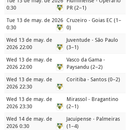
Tue
13 de may. de 2026
Fluminense - Operário
0:30
PR
(2–1)
Tue
13 de may. de 2026
Cruzeiro - Goias EC
(1–
0:30
0)
Wed
13 de may. de
Juventude - São Paulo
2026 22:00
(3–1)
Wed
13 de may. de
Vasco da Gama -
2026 22:00
Paysandu
(2–2)
Wed
13 de may. de
Coritiba - Santos
(0–2)
2026 22:30
Wed
13 de may. de
Mirassol - Bragantino
2026 23:30
(2–1)
Wed
14 de may. de
Jacuipense - Palmeiras
2026 0:30
(1–4)