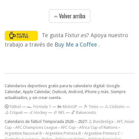
Volver arriba
Te gusta Fixtur.es? Apoya nuestro
trabajo a través de
Buy Me a Coffee
.
Calendarios deportivos gratis para tu calendario digital: Google
Calendar, Apple Calendar, Outlook, Android, iPhone y más. Siempre
actualizados, y sin crear cuenta.
F
útbol
—
🏎️ Formula 1
—
🏍 MotoGP
—
🎾 Tenis
—
🚴 Ciclismo
—
🏏 Críquet
—
🏑 Hockey
—
🏈 NFL
—
🏀 Baloncesto
Calendario de fútbol Temporada 2026 – 2027:
2. Bundesliga
-
AFC Asian
Cup
-
AFC Champions League
-
AFC Cup
-
Africa Cup of Nations
-
Argentine Nacional B
-
Argentine Primera B
-
Argentine Primera C
-