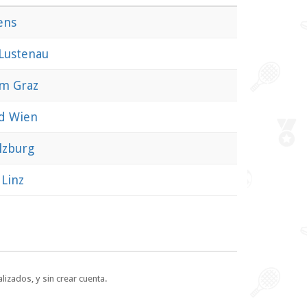
ens
 Lustenau
rm Graz
id Wien
lzburg
 Linz
lizados, y sin crear cuenta.