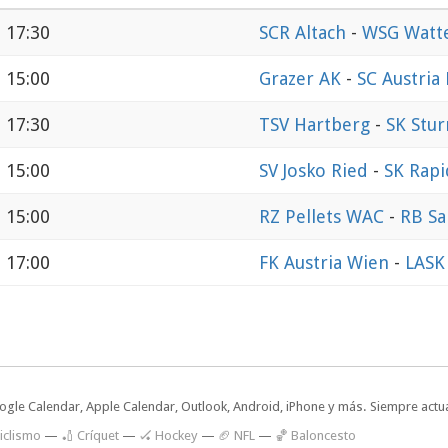
 17:30
SCR Altach
-
WSG Watt
 15:00
Grazer AK
-
SC Austria
 17:30
TSV Hartberg
-
SK Stu
 15:00
SV Josko Ried
-
SK Rap
 15:00
RZ Pellets WAC
-
RB Sa
 17:00
FK Austria Wien
-
LASK
oogle Calendar, Apple Calendar, Outlook, Android, iPhone y más. Siempre actua
iclismo
—
🏏 Críquet
—
🏑 Hockey
—
🏈 NFL
—
🏀 Baloncesto