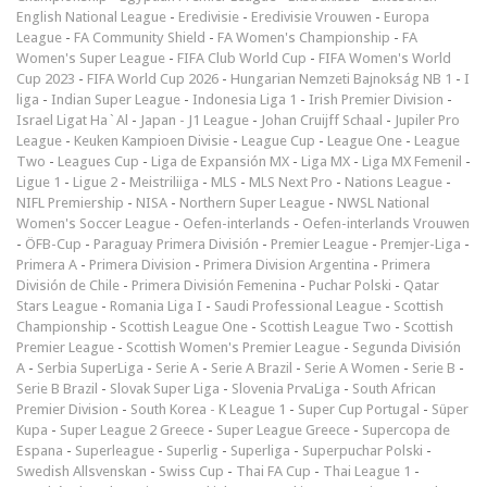
English National League
-
Eredivisie
-
Eredivisie Vrouwen
-
Europa
League
-
FA Community Shield
-
FA Women's Championship
-
FA
Women's Super League
-
FIFA Club World Cup
-
FIFA Women's World
Cup 2023
-
FIFA World Cup 2026
-
Hungarian Nemzeti Bajnokság NB 1
-
I
liga
-
Indian Super League
-
Indonesia Liga 1
-
Irish Premier Division
-
Israel Ligat Ha`Al
-
Japan - J1 League
-
Johan Cruijff Schaal
-
Jupiler Pro
League
-
Keuken Kampioen Divisie
-
League Cup
-
League One
-
League
Two
-
Leagues Cup
-
Liga de Expansión MX
-
Liga MX
-
Liga MX Femenil
-
Ligue 1
-
Ligue 2
-
Meistriliiga
-
MLS
-
MLS Next Pro
-
Nations League
-
NIFL Premiership
-
NISA
-
Northern Super League
-
NWSL National
Women's Soccer League
-
Oefen-interlands
-
Oefen-interlands Vrouwen
-
ÖFB-Cup
-
Paraguay Primera División
-
Premier League
-
Premjer-Liga
-
Primera A
-
Primera Division
-
Primera Division Argentina
-
Primera
División de Chile
-
Primera División Femenina
-
Puchar Polski
-
Qatar
Stars League
-
Romania Liga I
-
Saudi Professional League
-
Scottish
Championship
-
Scottish League One
-
Scottish League Two
-
Scottish
Premier League
-
Scottish Women's Premier League
-
Segunda División
A
-
Serbia SuperLiga
-
Serie A
-
Serie A Brazil
-
Serie A Women
-
Serie B
-
Serie B Brazil
-
Slovak Super Liga
-
Slovenia PrvaLiga
-
South African
Premier Division
-
South Korea - K League 1
-
Super Cup Portugal
-
Süper
Kupa
-
Super League 2 Greece
-
Super League Greece
-
Supercopa de
Espana
-
Superleague
-
Superlig
-
Superliga
-
Superpuchar Polski
-
Swedish Allsvenskan
-
Swiss Cup
-
Thai FA Cup
-
Thai League 1
-