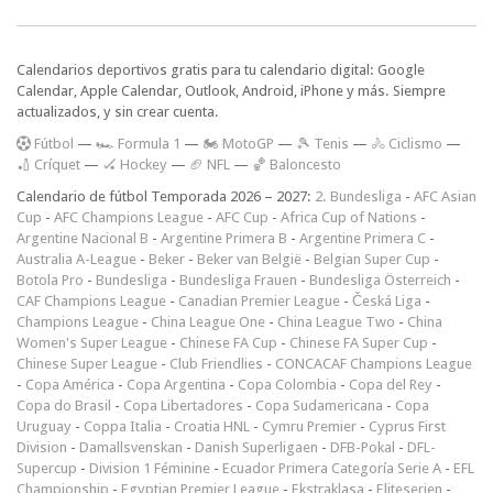
Calendarios deportivos gratis para tu calendario digital: Google
Calendar, Apple Calendar, Outlook, Android, iPhone y más. Siempre
actualizados, y sin crear cuenta.
F
útbol
—
🏎️ Formula 1
—
🏍 MotoGP
—
🎾 Tenis
—
🚴 Ciclismo
—
🏏 Críquet
—
🏑 Hockey
—
🏈 NFL
—
🏀 Baloncesto
Calendario de fútbol Temporada 2026 – 2027:
2. Bundesliga
-
AFC Asian
Cup
-
AFC Champions League
-
AFC Cup
-
Africa Cup of Nations
-
Argentine Nacional B
-
Argentine Primera B
-
Argentine Primera C
-
Australia A-League
-
Beker
-
Beker van België
-
Belgian Super Cup
-
Botola Pro
-
Bundesliga
-
Bundesliga Frauen
-
Bundesliga Österreich
-
CAF Champions League
-
Canadian Premier League
-
Česká Liga
-
Champions League
-
China League One
-
China League Two
-
China
Women's Super League
-
Chinese FA Cup
-
Chinese FA Super Cup
-
Chinese Super League
-
Club Friendlies
-
CONCACAF Champions League
-
Copa América
-
Copa Argentina
-
Copa Colombia
-
Copa del Rey
-
Copa do Brasil
-
Copa Libertadores
-
Copa Sudamericana
-
Copa
Uruguay
-
Coppa Italia
-
Croatia HNL
-
Cymru Premier
-
Cyprus First
Division
-
Damallsvenskan
-
Danish Superligaen
-
DFB-Pokal
-
DFL-
Supercup
-
Division 1 Féminine
-
Ecuador Primera Categoría Serie A
-
EFL
Championship
-
Egyptian Premier League
-
Ekstraklasa
-
Eliteserien
-