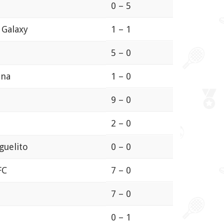
0 – 5
 Galaxy
1 – 1
5 – 0
ana
1 – 0
9 – 0
2 – 0
guelito
0 – 0
FC
7 – 0
7 – 0
0 – 1