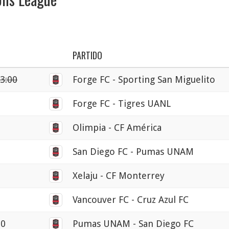
PARTIDO
13:00
Forge FC - Sporting San Miguelito
0
Forge FC - Tigres UANL
0
Olimpia - CF América
0
San Diego FC - Pumas UNAM
0
Xelaju - CF Monterrey
0
Vancouver FC - Cruz Azul FC
00
Pumas UNAM - San Diego FC