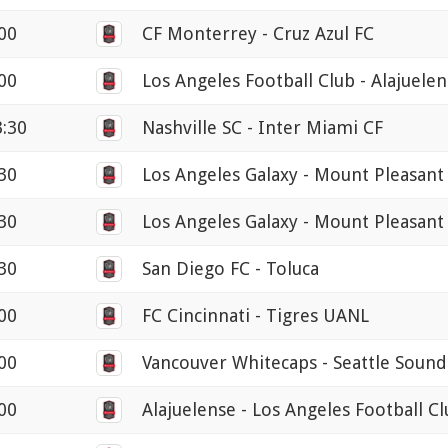
00
CF Monterrey - Cruz Azul FC
00
Los Angeles Football Club - Alajuele
3:30
Nashville SC - Inter Miami CF
30
Los Angeles Galaxy - Mount Pleasant
30
Los Angeles Galaxy - Mount Pleasan
30
San Diego FC - Toluca
00
FC Cincinnati - Tigres UANL
00
Vancouver Whitecaps - Seattle Sound
00
Alajuelense - Los Angeles Football C