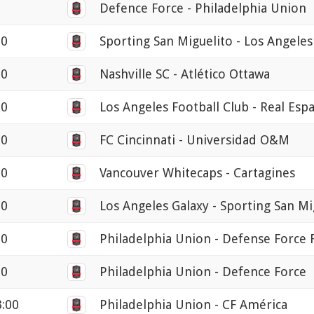
Defence Force - Philadelphia Union
00
Sporting San Miguelito - Los Angeles
00
Nashville SC - Atlético Ottawa
00
Los Angeles Football Club - Real Esp
00
FC Cincinnati - Universidad O&M
30
Vancouver Whitecaps - Cartagines
30
Los Angeles Galaxy - Sporting San Mi
00
Philadelphia Union - Defense Force 
00
Philadelphia Union - Defence Force
3:00
Philadelphia Union - CF América