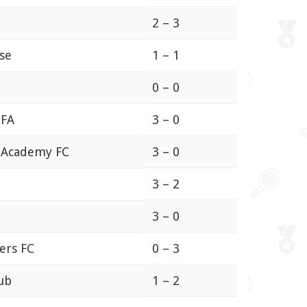
2 – 3
nse
1 – 1
0 – 0
 FA
3 – 0
t Academy FC
3 – 0
3 – 2
3 – 0
ers FC
0 – 3
lub
1 – 2