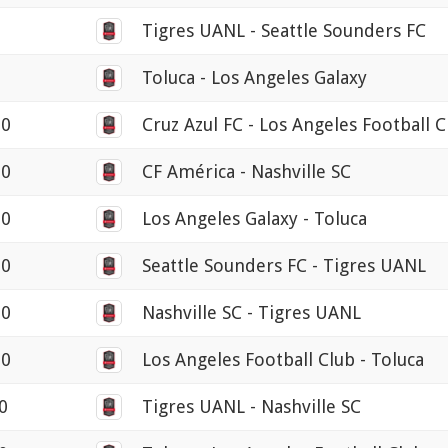
0
Tigres UANL - Seattle Sounders FC
0
Toluca - Los Angeles Galaxy
00
Cruz Azul FC - Los Angeles Football C
30
CF América - Nashville SC
00
Los Angeles Galaxy - Toluca
30
Seattle Sounders FC - Tigres UANL
30
Nashville SC - Tigres UANL
30
Los Angeles Football Club - Toluca
0
Tigres UANL - Nashville SC