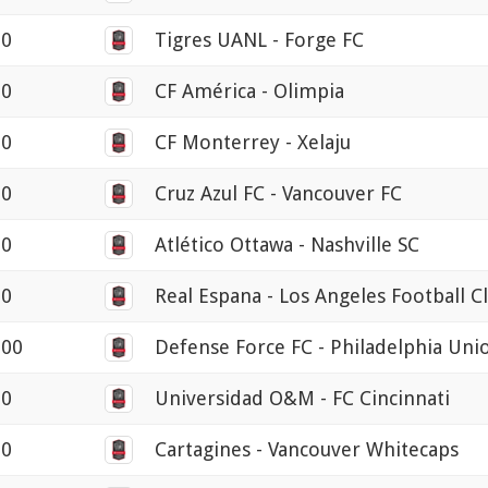
00
Tigres UANL - Forge FC
00
CF América - Olimpia
00
CF Monterrey - Xelaju
00
Cruz Azul FC - Vancouver FC
00
Atlético Ottawa - Nashville SC
00
Real Espana - Los Angeles Football C
:00
Defense Force FC - Philadelphia Uni
00
Universidad O&M - FC Cincinnati
00
Cartagines - Vancouver Whitecaps