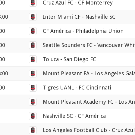
00
Cruz Azul FC - CF Monterrey
3:00
Inter Miami CF - Nashville SC
00
CF América - Philadelphia Union
00
Seattle Sounders FC - Vancouver Whi
00
Toluca - San Diego FC
3:00
Mount Pleasant FA - Los Angeles Gal
00
Tigres UANL - FC Cincinnati
Mount Pleasant Academy FC - Los An
0
Nashville SC - CF América
0
Los Angeles Football Club - Cruz Azul