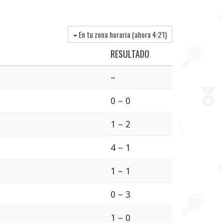
En tu zona horaria (ahora
4:21
)
RESULTADO
–
0 – 0
1 – 2
4 – 1
1 – 1
0 – 3
1 – 0