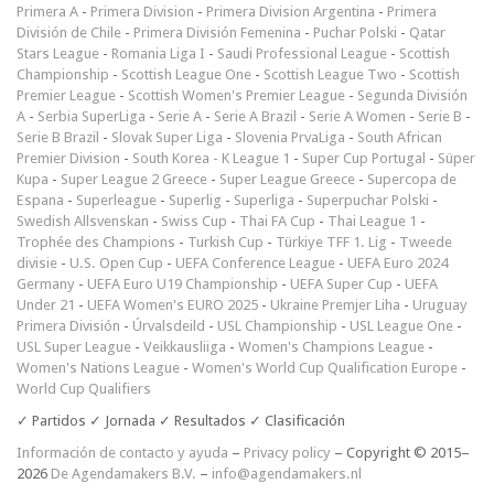
Primera A
-
Primera Division
-
Primera Division Argentina
-
Primera
División de Chile
-
Primera División Femenina
-
Puchar Polski
-
Qatar
Stars League
-
Romania Liga I
-
Saudi Professional League
-
Scottish
Championship
-
Scottish League One
-
Scottish League Two
-
Scottish
Premier League
-
Scottish Women's Premier League
-
Segunda División
A
-
Serbia SuperLiga
-
Serie A
-
Serie A Brazil
-
Serie A Women
-
Serie B
-
Serie B Brazil
-
Slovak Super Liga
-
Slovenia PrvaLiga
-
South African
Premier Division
-
South Korea - K League 1
-
Super Cup Portugal
-
Süper
Kupa
-
Super League 2 Greece
-
Super League Greece
-
Supercopa de
Espana
-
Superleague
-
Superlig
-
Superliga
-
Superpuchar Polski
-
Swedish Allsvenskan
-
Swiss Cup
-
Thai FA Cup
-
Thai League 1
-
Trophée des Champions
-
Turkish Cup
-
Türkiye TFF 1. Lig
-
Tweede
divisie
-
U.S. Open Cup
-
UEFA Conference League
-
UEFA Euro 2024
Germany
-
UEFA Euro U19 Championship
-
UEFA Super Cup
-
UEFA
Under 21
-
UEFA Women's EURO 2025
-
Ukraine Premjer Liha
-
Uruguay
Primera División
-
Úrvalsdeild
-
USL Championship
-
USL League One
-
USL Super League
-
Veikkausliiga
-
Women's Champions League
-
Women's Nations League
-
Women's World Cup Qualification Europe
-
World Cup Qualifiers
✓ Partidos ✓ Jornada ✓ Resultados ✓ Clasificación
Información de contacto y ayuda
–
Privacy policy
– Copyright © 2015–
2026
De Agendamakers B.V.
–
info@agendamakers.nl