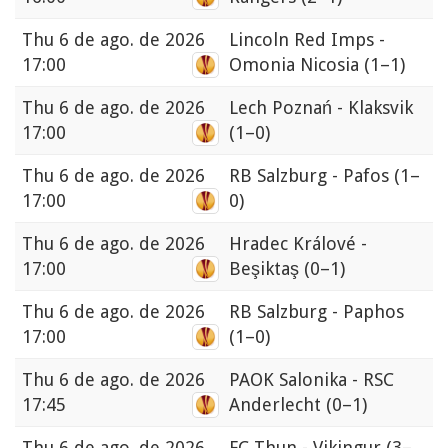
Thu
6 de ago. de 2026
Lincoln Red Imps -
17:00
Omonia Nicosia
(1–1)
Thu
6 de ago. de 2026
Lech Poznań - Klaksvik
17:00
(1–0)
Thu
6 de ago. de 2026
RB Salzburg - Pafos
(1–
17:00
0)
Thu
6 de ago. de 2026
Hradec Králové -
17:00
Beşiktaş
(0–1)
Thu
6 de ago. de 2026
RB Salzburg - Paphos
17:00
(1–0)
Thu
6 de ago. de 2026
PAOK Salonika - RSC
17:45
Anderlecht
(0–1)
Thu
6 de ago. de 2026
FC Thun - Vikingur
(3–