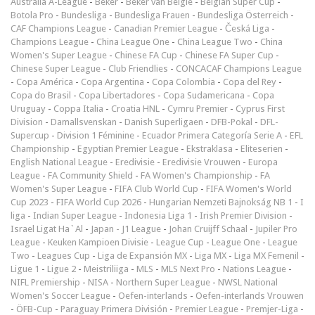
Australia A-League
-
Beker
-
Beker van België
-
Belgian Super Cup
-
Botola Pro
-
Bundesliga
-
Bundesliga Frauen
-
Bundesliga Österreich
-
CAF Champions League
-
Canadian Premier League
-
Česká Liga
-
Champions League
-
China League One
-
China League Two
-
China
Women's Super League
-
Chinese FA Cup
-
Chinese FA Super Cup
-
Chinese Super League
-
Club Friendlies
-
CONCACAF Champions League
-
Copa América
-
Copa Argentina
-
Copa Colombia
-
Copa del Rey
-
Copa do Brasil
-
Copa Libertadores
-
Copa Sudamericana
-
Copa
Uruguay
-
Coppa Italia
-
Croatia HNL
-
Cymru Premier
-
Cyprus First
Division
-
Damallsvenskan
-
Danish Superligaen
-
DFB-Pokal
-
DFL-
Supercup
-
Division 1 Féminine
-
Ecuador Primera Categoría Serie A
-
EFL
Championship
-
Egyptian Premier League
-
Ekstraklasa
-
Eliteserien
-
English National League
-
Eredivisie
-
Eredivisie Vrouwen
-
Europa
League
-
FA Community Shield
-
FA Women's Championship
-
FA
Women's Super League
-
FIFA Club World Cup
-
FIFA Women's World
Cup 2023
-
FIFA World Cup 2026
-
Hungarian Nemzeti Bajnokság NB 1
-
I
liga
-
Indian Super League
-
Indonesia Liga 1
-
Irish Premier Division
-
Israel Ligat Ha`Al
-
Japan - J1 League
-
Johan Cruijff Schaal
-
Jupiler Pro
League
-
Keuken Kampioen Divisie
-
League Cup
-
League One
-
League
Two
-
Leagues Cup
-
Liga de Expansión MX
-
Liga MX
-
Liga MX Femenil
-
Ligue 1
-
Ligue 2
-
Meistriliiga
-
MLS
-
MLS Next Pro
-
Nations League
-
NIFL Premiership
-
NISA
-
Northern Super League
-
NWSL National
Women's Soccer League
-
Oefen-interlands
-
Oefen-interlands Vrouwen
-
ÖFB-Cup
-
Paraguay Primera División
-
Premier League
-
Premjer-Liga
-