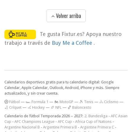
Volver arriba
Te gusta Fixtur.es? Apoya nuestro
trabajo a través de
Buy Me a Coffee
.
Calendarios deportivos gratis para tu calendario digital: Google
Calendar, Apple Calendar, Outlook, Android, iPhone y más. Siempre
actualizados, y sin crear cuenta.
F
útbol
—
🏎️ Formula 1
—
🏍 MotoGP
—
🎾 Tenis
—
🚴 Ciclismo
—
🏏 Críquet
—
🏑 Hockey
—
🏈 NFL
—
🏀 Baloncesto
Calendario de fútbol Temporada 2026 – 2027:
2. Bundesliga
-
AFC Asian
Cup
-
AFC Champions League
-
AFC Cup
-
Africa Cup of Nations
-
Argentine Nacional B
-
Argentine Primera B
-
Argentine Primera C
-