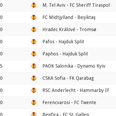
00
M. Tel Aviv - FC Sheriff Tiraspol
00
FC Midtjylland - Beşiktaş
00
Hradec Králové - Tromsø
00
Pafos - Hajduk Split
00
Paphos - Hajduk Split
45
PAOK Salonika - Dynamo Kyiv
00
CSKA Sofia - FK Qarabag
30
RSC Anderlecht - Hammarby IF
30
Ferencvarosi - FC Twente
00
Benfica - FC St. Gallen