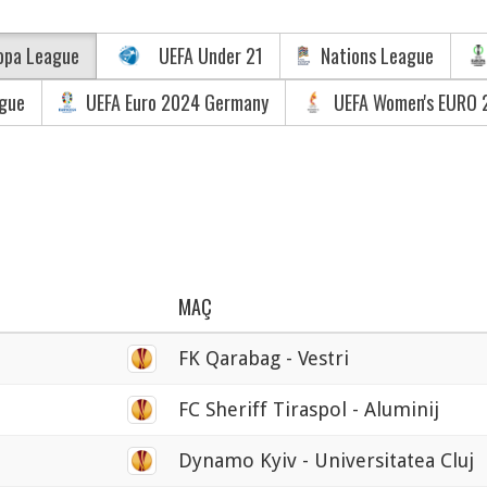
opa League
UEFA Under 21
Nations League
ague
UEFA Euro 2024 Germany
UEFA Women's EURO 
MAÇ
FK Qarabag - Vestri
FC Sheriff Tiraspol - Aluminij
Dynamo Kyiv - Universitatea Cluj