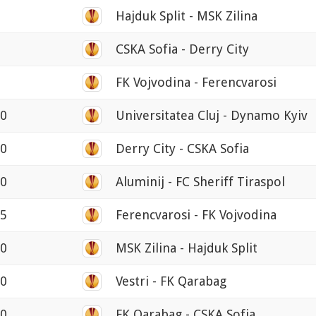
Hajduk Split - MSK Zilina
CSKA Sofia - Derry City
FK Vojvodina - Ferencvarosi
30
Universitatea Cluj - Dynamo Kyiv
30
Derry City - CSKA Sofia
00
Aluminij - FC Sheriff Tiraspol
15
Ferencvarosi - FK Vojvodina
30
MSK Zilina - Hajduk Split
00
Vestri - FK Qarabag
00
FK Qarabag - CSKA Sofia