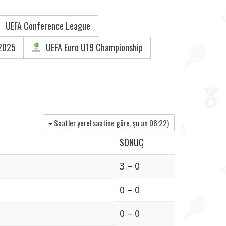
UEFA Conference League
2025
UEFA Euro U19 Championship
Saatler yerel saatine göre, şu an
06:22
)
SONUÇ
3 – 0
0 – 0
0 – 0