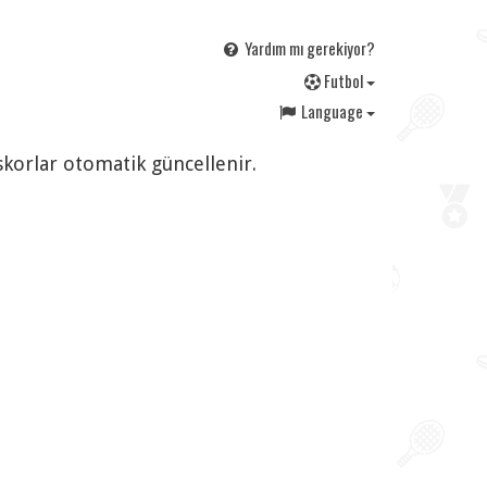
Yardım mı gerekiyor?
F
utbol
Language
skorlar otomatik güncellenir.