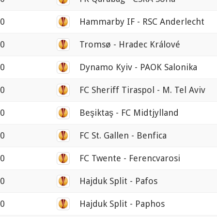
00
Hammarby IF - RSC Anderlecht
00
Tromsø - Hradec Králové
00
Dynamo Kyiv - PAOK Salonika
00
FC Sheriff Tiraspol - M. Tel Aviv
00
Beşiktaş - FC Midtjylland
00
FC St. Gallen - Benfica
00
FC Twente - Ferencvarosi
00
Hajduk Split - Pafos
00
Hajduk Split - Paphos