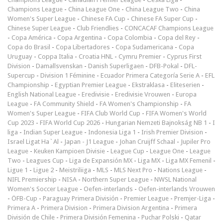
Champions League
-
China League One
-
China League Two
-
China
Women's Super League
-
Chinese FA Cup
-
Chinese FA Super Cup
-
Chinese Super League
-
Club Friendlies
-
CONCACAF Champions League
-
Copa América
-
Copa Argentina
-
Copa Colombia
-
Copa del Rey
-
Copa do Brasil
-
Copa Libertadores
-
Copa Sudamericana
-
Copa
Uruguay
-
Coppa Italia
-
Croatia HNL
-
Cymru Premier
-
Cyprus First
Division
-
Damallsvenskan
-
Danish Superligaen
-
DFB-Pokal
-
DFL-
Supercup
-
Division 1 Féminine
-
Ecuador Primera Categoría Serie A
-
EFL
Championship
-
Egyptian Premier League
-
Ekstraklasa
-
Eliteserien
-
English National League
-
Eredivisie
-
Eredivisie Vrouwen
-
Europa
League
-
FA Community Shield
-
FA Women's Championship
-
FA
Women's Super League
-
FIFA Club World Cup
-
FIFA Women's World
Cup 2023
-
FIFA World Cup 2026
-
Hungarian Nemzeti Bajnokság NB 1
-
I
liga
-
Indian Super League
-
Indonesia Liga 1
-
Irish Premier Division
-
Israel Ligat Ha`Al
-
Japan - J1 League
-
Johan Cruijff Schaal
-
Jupiler Pro
League
-
Keuken Kampioen Divisie
-
League Cup
-
League One
-
League
Two
-
Leagues Cup
-
Liga de Expansión MX
-
Liga MX
-
Liga MX Femenil
-
Ligue 1
-
Ligue 2
-
Meistriliiga
-
MLS
-
MLS Next Pro
-
Nations League
-
NIFL Premiership
-
NISA
-
Northern Super League
-
NWSL National
Women's Soccer League
-
Oefen-interlands
-
Oefen-interlands Vrouwen
-
ÖFB-Cup
-
Paraguay Primera División
-
Premier League
-
Premjer-Liga
-
Primera A
-
Primera Division
-
Primera Division Argentina
-
Primera
División de Chile
-
Primera División Femenina
-
Puchar Polski
-
Qatar