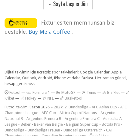
Sayfa başına dön
Fixtur.es'ten memnunsan bizi
destekle:
Buy Me a Coffee
.
Dijital takvimin için ücretsiz spor takvimleri: Google Calendar, Apple
Calendar, Outlook, Android, iPhone ve daha fazlası. Her zaman güncel,
hesap gerekmez.
F
utbol
—
🏎️ Formula 1
—
🏍 MotoGP
—
🎾 Tenis
—
🚴 Bisiklet
—
🏏
Kriket
—
🏑 Hokey
—
🏈 NFL
—
🏀 Basketbol
Futbol takvimi Sezon 2026 – 2027:
2. Bundesliga
-
AFC Asian Cup
-
AFC
Champions League
-
AFC Cup
-
Africa Cup of Nations
-
Argentine
Nacional B
-
Argentine Primera B
-
Argentine Primera C
-
Australia A-
League
-
Beker
-
Beker van België
-
Belgian Super Cup
-
Botola Pro
-
Bundesliga
-
Bundesliga Frauen
-
Bundesliga Österreich
-
CAF
Champions League
-
Canadian Premier League
-
Česká Liga
-