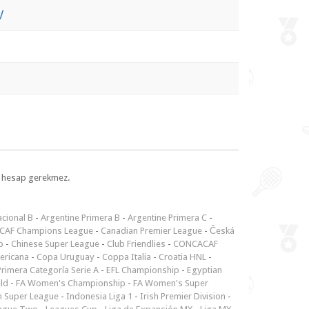
V
l, hesap gerekmez.
cional B
-
Argentine Primera B
-
Argentine Primera C
-
CAF Champions League
-
Canadian Premier League
-
Česká
p
-
Chinese Super League
-
Club Friendlies
-
CONCACAF
ericana
-
Copa Uruguay
-
Coppa Italia
-
Croatia HNL
-
rimera Categoría Serie A
-
EFL Championship
-
Egyptian
ld
-
FA Women's Championship
-
FA Women's Super
n Super League
-
Indonesia Liga 1
-
Irish Premier Division
-