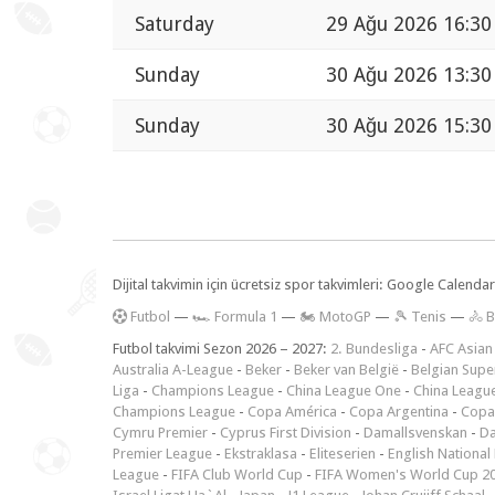
Saturday
29 Ağu 2026 16:30
Sunday
30 Ağu 2026 13:30
Sunday
30 Ağu 2026 15:30
Dijital takvimin için ücretsiz spor takvimleri: Google Calen
F
utbol
—
🏎️ Formula 1
—
🏍 MotoGP
—
🎾 Tenis
—
🚴 B
Futbol takvimi Sezon 2026 – 2027:
2. Bundesliga
-
AFC Asian
Australia A-League
-
Beker
-
Beker van België
-
Belgian Supe
Liga
-
Champions League
-
China League One
-
China Leagu
Champions League
-
Copa América
-
Copa Argentina
-
Copa
Cymru Premier
-
Cyprus First Division
-
Damallsvenskan
-
Da
Premier League
-
Ekstraklasa
-
Eliteserien
-
English National
League
-
FIFA Club World Cup
-
FIFA Women's World Cup 2