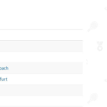
bach
furt