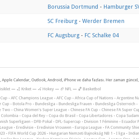
Borussia Dortmund
-
Hamburger S
SC Freiburg
-
Werder Bremen
FC Augsburg
-
FC Schalke 04
dar, Apple Calendar, Outlook, Android, iPhone ve daha fazlası. Her zaman günce
isiklet
—
🏏 Kriket
—
🏑 Hokey
—
🏈 NFL
—
🏀 Basketbol
 Cup
-
AFC Champions League
-
AFC Cup
-
Africa Cup of Nations
-
Argentine Na
r Cup
-
Botola Pro
-
Bundesliga
-
Bundesliga Frauen
-
Bundesliga Österreich
-
e Two
-
China Women's Super League
-
Chinese FA Cup
-
Chinese FA Super Cu
 Colombia
-
Copa del Rey
-
Copa do Brasil
-
Copa Libertadores
-
Copa Sudam
nish Superligaen
-
DFB-Pokal
-
DFL-Supercup
-
Division 1 Féminine
-
Ecuador P
 League
-
Eredivisie
-
Eredivisie Vrouwen
-
Europa League
-
FA Community Shie
023
-
FIFA World Cup 2026
-
Hungarian Nemzeti Bajnokság NB 1
-
I liga
-
India