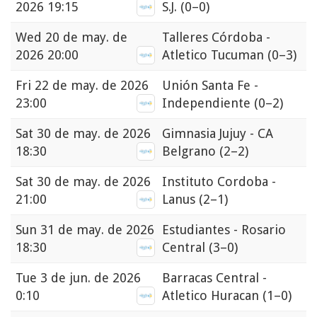
2026 19:15
S.J.
(0–0)
Wed
20 de may. de
Talleres Córdoba -
2026 20:00
Atletico Tucuman
(0–3)
Fri
22 de may. de 2026
Unión Santa Fe -
23:00
Independiente
(0–2)
Sat
30 de may. de 2026
Gimnasia Jujuy - CA
18:30
Belgrano
(2–2)
Sat
30 de may. de 2026
Instituto Cordoba -
21:00
Lanus
(2–1)
Sun
31 de may. de 2026
Estudiantes - Rosario
18:30
Central
(3–0)
Tue
3 de jun. de 2026
Barracas Central -
0:10
Atletico Huracan
(1–0)