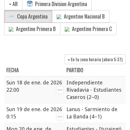
AR
Primera Division Argentina
Copa Argentina
Argentine Nacional B
Argentine Primera B
Argentine Primera C
En tu zona horaria (ahora
5:37
)
FECHA
PARTIDO
Sun
18 de ene. de 2026
Independiente
22:00
Rivadavia - Estudiantes
Caseros
(2–0)
Sun
19 de ene. de 2026
Lanus - Sarmiento de
0:15
La Banda
(4–1)
Mon
20 de ene. de
Estudiantes - Ituzaingó