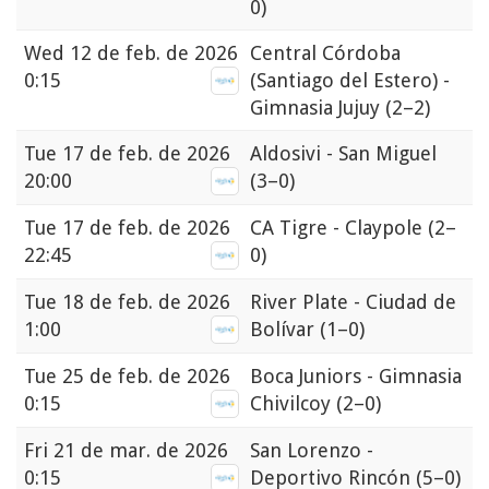
0)
Wed
12 de feb. de 2026
Central Córdoba
0:15
(Santiago del Estero) -
Gimnasia Jujuy
(2–2)
Tue
17 de feb. de 2026
Aldosivi - San Miguel
20:00
(3–0)
Tue
17 de feb. de 2026
CA Tigre - Claypole
(2–
22:45
0)
Tue
18 de feb. de 2026
River Plate - Ciudad de
1:00
Bolívar
(1–0)
Tue
25 de feb. de 2026
Boca Juniors - Gimnasia
0:15
Chivilcoy
(2–0)
Fri
21 de mar. de 2026
San Lorenzo -
0:15
Deportivo Rincón
(5–0)