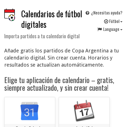
Calendarios de fútbol
¿Necesitas ayuda?
F
útbol
digitales
Language
Importa partidos a tu calendario digital
Añade gratis los partidos de Copa Argentina a tu
calendario digital. Sin crear cuenta. Horarios y
resultados se actualizan automáticamente.
Elige tu aplicación de calendario – gratis,
siempre actualizado, y sin crear cuenta!