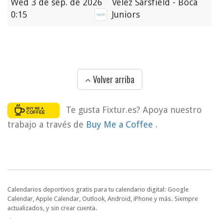
Wed
3 de sep. de 2026
Velez Sarsfield - Boca
0:15
Juniors
Volver arriba
Te gusta Fixtur.es? Apoya nuestro
trabajo a través de
Buy Me a Coffee
.
Calendarios deportivos gratis para tu calendario digital: Google
Calendar, Apple Calendar, Outlook, Android, iPhone y más. Siempre
actualizados, y sin crear cuenta.