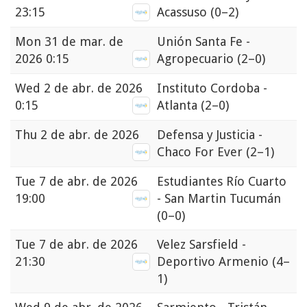
23:15
Acassuso
(0–2)
Mon
31 de mar. de
Unión Santa Fe -
2026 0:15
Agropecuario
(2–0)
Wed
2 de abr. de 2026
Instituto Cordoba -
0:15
Atlanta
(2–0)
Thu
2 de abr. de 2026
Defensa y Justicia -
Chaco For Ever
(2–1)
Tue
7 de abr. de 2026
Estudiantes Río Cuarto
19:00
- San Martin Tucumán
(0–0)
Tue
7 de abr. de 2026
Velez Sarsfield -
21:30
Deportivo Armenio
(4–
1)