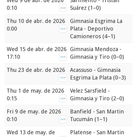
Wed
9 de abr. de 2026
Sarmiento - Tristán
0:10
Suárez
(1–0)
Thu
10 de abr. de 2026
Gimnasia Esgrima La
0:00
Plata - Deportivo
Camioneros
(4–1)
Wed
15 de abr. de 2026
Gimnasia Mendoza -
17:10
Gimnasia y Tiro
(0–0)
Thu
23 de abr. de 2026
Acassuso - Gimnasia
Esgrima La Plata
(0–3)
Thu
1 de may. de 2026
Velez Sarsfield -
0:15
Gimnasia y Tiro
(2–0)
Fri
9 de may. de 2026
Banfield - San Martin
0:10
Tucumán
(1–1)
Wed
13 de may. de
Platense - San Martin