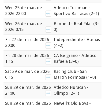
Wed
25 de mar. de
Atletico Tucuman -
2026 22:00
Sportivo Barracas
(2–1)
Wed
26 de mar. de
Banfield - Real Pilar
(3–
2026 0:15
0)
Fri
27 de mar. de 2026
Independiente - Atenas
20:00
(4–2)
Fri
28 de mar. de 2026
CA Belgrano - Atlético
1:15
Rafaela
(3–0)
Sat
29 de mar. de 2026
Racing Club - San
0:15
Martín Formosa
(1–0)
Sun
29 de mar. de 2026
Atletico Huracan -
21:00
Olimpo
(2–1)
Sun
29 de mar. de 2026
Newell's Old Boys -