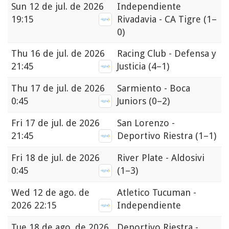
Sun
12 de jul. de 2026
Independiente
19:15
Rivadavia - CA Tigre
(1–
0)
Thu
16 de jul. de 2026
Racing Club - Defensa y
21:45
Justicia
(4–1)
Thu
17 de jul. de 2026
Sarmiento - Boca
0:45
Juniors
(0–2)
Fri
17 de jul. de 2026
San Lorenzo -
21:45
Deportivo Riestra
(1–1)
Fri
18 de jul. de 2026
River Plate - Aldosivi
0:45
(1–3)
Wed
12 de ago. de
Atletico Tucuman -
2026 22:15
Independiente
Tue
18 de ago. de 2026
Deportivo Riestra -