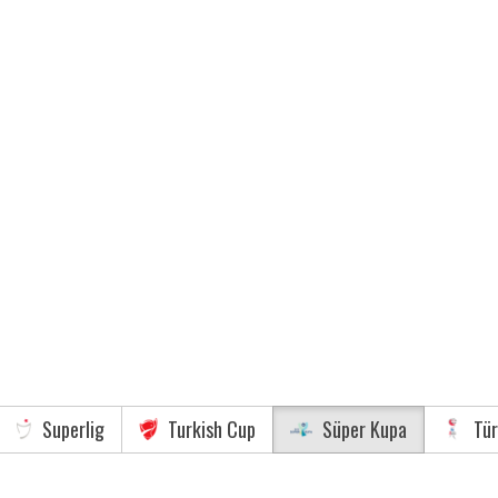
Superlig
Turkish Cup
Süper Kupa
Tür