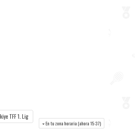
kiye TFF 1. Lig
En tu zona horaria (ahora
15:37
)