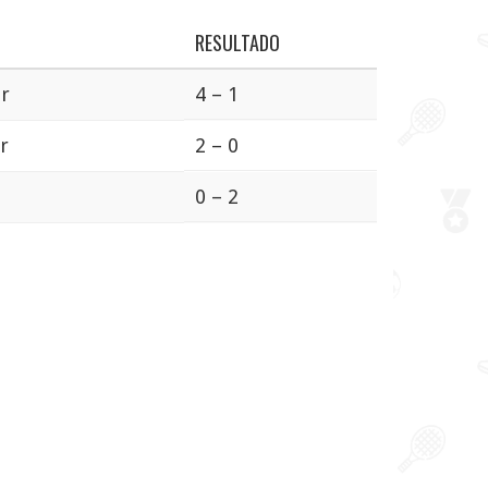
RESULTADO
or
4 – 1
r
2 – 0
0 – 2