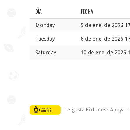
DÍA
FECHA
Monday
5 de ene. de 2026 1
Tuesday
6 de ene. de 2026 1
Saturday
10 de ene. de 2026 
Te gusta Fixtur.es? Apoya n