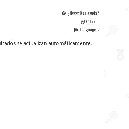
¿Necesitas ayuda?
F
útbol
Language
sultados se actualizan automáticamente.