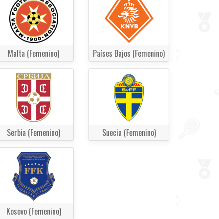
Malta (Femenino)
Países Bajos (Femenino)
Serbia (Femenino)
Suecia (Femenino)
Kosovo (Femenino)