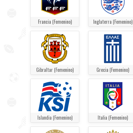
Francia (Femenino)
Inglaterra (Femenino)
Gibraltar (Femenino)
Grecia (Femenino)
Islandia (Femenino)
Italia (Femenino)