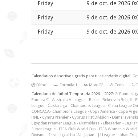
Friday
9 de oct. de 2026 0:
Friday
9 de oct. de 2026 0:
Friday
9 de oct. de 2026 0:
Calendarios deportivos gratis para tu calendario digital: G
F
útbol
—
🏎️ Formula 1
—
🏍 MotoGP
—
🎾 Tenis
—
🚴 C
Calendario de fútbol Temporada 2026 – 2027:
2. Bundeslig
Primera C
-
Australia A-League
-
Beker
-
Beker van België
-
B
League
-
Česká Liga
-
Champions League
-
China League O
CONCACAF Champions League
-
Copa América
-
Copa Arge
HNL
-
Cymru Premier
-
Cyprus First Division
-
Damallsvensk
Egyptian Premier League
-
Ekstraklasa
-
Eliteserien
-
English
Super League
-
FIFA Club World Cup
-
FIFA Women's World 
Division
-
Israel Ligat Ha`Al
-
Japan - J1 League
-
Johan Cruij