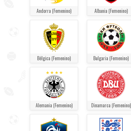
Andorra (Femenino)
Albania (Femenino)
Bélgica (Femenino)
Bulgaria (Femenino)
Alemania (Femenino)
Dinamarca (Femenino)