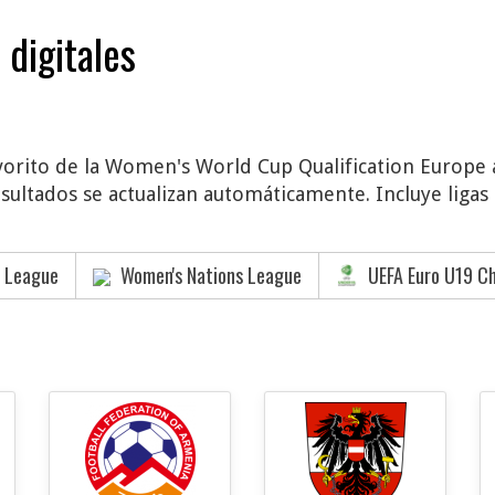
 digitales
vorito de la Women's World Cup Qualification Europe a 
ultados se actualizan automáticamente. Incluye ligas 
 League
Women's Nations League
UEFA Euro U19 C