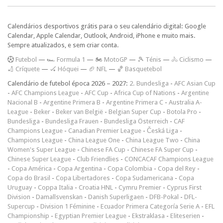
Calendários desportivos grátis para o seu calendário digital: Google
Calendar, Apple Calendar, Outlook, Android, iPhone e muito mais.
Sempre atualizados, e sem criar conta.
F
utebol
—
🏎️ Formula 1
—
🏍 MotoGP
—
🎾 Ténis
—
🚴 Ciclismo
—
🏏 Críquete
—
🏑 Hóquei
—
🏈 NFL
—
🏀 Basquetebol
Calendário de futebol época 2026 – 2027:
2. Bundesliga
-
AFC Asian Cup
-
AFC Champions League
-
AFC Cup
-
Africa Cup of Nations
-
Argentine
Nacional B
-
Argentine Primera B
-
Argentine Primera C
-
Australia A-
League
-
Beker
-
Beker van België
-
Belgian Super Cup
-
Botola Pro
-
Bundesliga
-
Bundesliga Frauen
-
Bundesliga Österreich
-
CAF
Champions League
-
Canadian Premier League
-
Česká Liga
-
Champions League
-
China League One
-
China League Two
-
China
Women's Super League
-
Chinese FA Cup
-
Chinese FA Super Cup
-
Chinese Super League
-
Club Friendlies
-
CONCACAF Champions League
-
Copa América
-
Copa Argentina
-
Copa Colombia
-
Copa del Rey
-
Copa do Brasil
-
Copa Libertadores
-
Copa Sudamericana
-
Copa
Uruguay
-
Coppa Italia
-
Croatia HNL
-
Cymru Premier
-
Cyprus First
Division
-
Damallsvenskan
-
Danish Superligaen
-
DFB-Pokal
-
DFL-
Supercup
-
Division 1 Féminine
-
Ecuador Primera Categoría Serie A
-
EFL
Championship
-
Egyptian Premier League
-
Ekstraklasa
-
Eliteserien
-