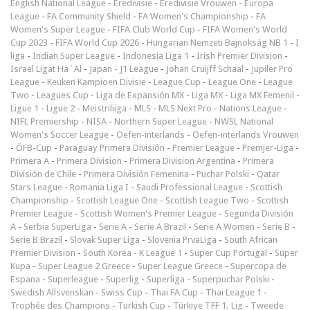
English National League
-
Eredivisie
-
Eredivisie Vrouwen
-
Europa
League
-
FA Community Shield
-
FA Women's Championship
-
FA
Women's Super League
-
FIFA Club World Cup
-
FIFA Women's World
Cup 2023
-
FIFA World Cup 2026
-
Hungarian Nemzeti Bajnokság NB 1
-
I
liga
-
Indian Super League
-
Indonesia Liga 1
-
Irish Premier Division
-
Israel Ligat Ha`Al
-
Japan - J1 League
-
Johan Cruijff Schaal
-
Jupiler Pro
League
-
Keuken Kampioen Divisie
-
League Cup
-
League One
-
League
Two
-
Leagues Cup
-
Liga de Expansión MX
-
Liga MX
-
Liga MX Femenil
-
Ligue 1
-
Ligue 2
-
Meistriliiga
-
MLS
-
MLS Next Pro
-
Nations League
-
NIFL Premiership
-
NISA
-
Northern Super League
-
NWSL National
Women's Soccer League
-
Oefen-interlands
-
Oefen-interlands Vrouwen
-
ÖFB-Cup
-
Paraguay Primera División
-
Premier League
-
Premjer-Liga
-
Primera A
-
Primera Division
-
Primera Division Argentina
-
Primera
División de Chile
-
Primera División Femenina
-
Puchar Polski
-
Qatar
Stars League
-
Romania Liga I
-
Saudi Professional League
-
Scottish
Championship
-
Scottish League One
-
Scottish League Two
-
Scottish
Premier League
-
Scottish Women's Premier League
-
Segunda División
A
-
Serbia SuperLiga
-
Serie A
-
Serie A Brazil
-
Serie A Women
-
Serie B
-
Serie B Brazil
-
Slovak Super Liga
-
Slovenia PrvaLiga
-
South African
Premier Division
-
South Korea - K League 1
-
Super Cup Portugal
-
Süper
Kupa
-
Super League 2 Greece
-
Super League Greece
-
Supercopa de
Espana
-
Superleague
-
Superlig
-
Superliga
-
Superpuchar Polski
-
Swedish Allsvenskan
-
Swiss Cup
-
Thai FA Cup
-
Thai League 1
-
Trophée des Champions
-
Turkish Cup
-
Türkiye TFF 1. Lig
-
Tweede