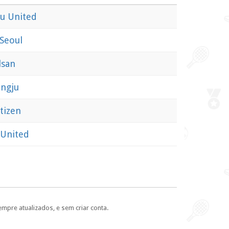
ju United
 Seoul
lsan
ngju
tizen
 United
empre atualizados, e sem criar conta.