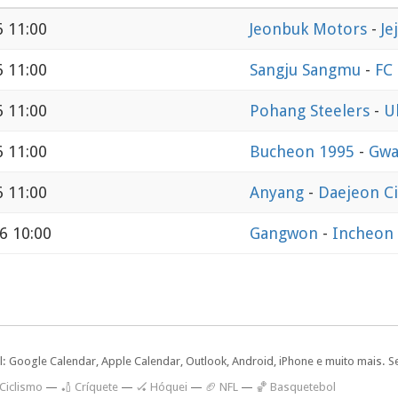
6 11:00
Jeonbuk Motors
-
Je
6 11:00
Sangju Sangmu
-
FC
6 11:00
Pohang Steelers
-
U
6 11:00
Bucheon 1995
-
Gwa
6 11:00
Anyang
-
Daejeon Ci
6 10:00
Gangwon
-
Incheon
l: Google Calendar, Apple Calendar, Outlook, Android, iPhone e muito mais. S
 Ciclismo
—
🏏 Críquete
—
🏑 Hóquei
—
🏈 NFL
—
🏀 Basquetebol