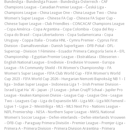
Bundesliga
-
Bundesliga Frauen
-
Bundesliga Österreich
-
CAF
Champions League
-
Canadian Premier League
-
Česká Liga
-
Champions League
-
China League One
-
China League Two
-
China
Women's Super League
-
Chinese FA Cup
-
Chinese FA Super Cup
-
Chinese Super League
-
Club Friendlies
-
CONCACAF Champions League
-
Copa América
-
Copa Argentina
-
Copa Colombia
-
Copa del Rey
-
Copa do Brasil
-
Copa Libertadores
-
Copa Sudamericana
-
Copa
Uruguay
-
Coppa Italia
-
Croatia HNL
-
Cymru Premier
-
Cyprus First
Division
-
Damallsvenskan
-
Danish Superligaen
-
DFB-Pokal
-
DFL-
Supercup
-
Division 1 Féminine
-
Ecuador Primera Categoría Serie A
-
EFL
Championship
-
Egyptian Premier League
-
Ekstraklasa
-
Eliteserien
-
English National League
-
Eredivisie
-
Eredivisie Vrouwen
-
Europa
League
-
FA Community Shield
-
FA Women's Championship
-
FA
Women's Super League
-
FIFA Club World Cup
-
FIFA Women's World
Cup 2023
-
FIFA World Cup 2026
-
Hungarian Nemzeti Bajnokság NB 1
-
I
liga
-
Indian Super League
-
Indonesia Liga 1
-
Irish Premier Division
-
Israel Ligat Ha`Al
-
Japan - J1 League
-
Johan Cruijff Schaal
-
Jupiler Pro
League
-
Keuken Kampioen Divisie
-
League Cup
-
League One
-
League
Two
-
Leagues Cup
-
Liga de Expansión MX
-
Liga MX
-
Liga MX Femenil
-
Ligue 1
-
Ligue 2
-
Meistriliiga
-
MLS
-
MLS Next Pro
-
Nations League
-
NIFL Premiership
-
NISA
-
Northern Super League
-
NWSL National
Women's Soccer League
-
Oefen-interlands
-
Oefen-interlands Vrouwen
-
ÖFB-Cup
-
Paraguay Primera División
-
Premier League
-
Premjer-Liga
-
Primera A
-
Primera Division
-
Primera Division Argentina
-
Primera