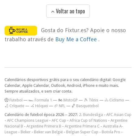
Voltar ao topo
Gosta do Fixtur.es? Apoie o nosso
trabalho através de
Buy Me a Coffee
.
Calendários desportivos grátis para o seu calendário digital: Google
Calendar, Apple Calendar, Outlook, Android, iPhone e muito mais.
Sempre atualizados, e sem criar conta.
F
utebol
—
🏎️ Formula 1
—
🏍 MotoGP
—
🎾 Ténis
—
🚴 Ciclismo
—
🏏 Críquete
—
🏑 Hóquei
—
🏈 NFL
—
🏀 Basquetebol
Calendário de futebol época 2026 – 2027:
2. Bundesliga
-
AFC Asian Cup
-
AFC Champions League
-
AFC Cup
-
Africa Cup of Nations
-
Argentine
Nacional B
-
Argentine Primera B
-
Argentine Primera C
-
Australia A-
League
-
Beker
-
Beker van België
-
Belgian Super Cup
-
Botola Pro
-